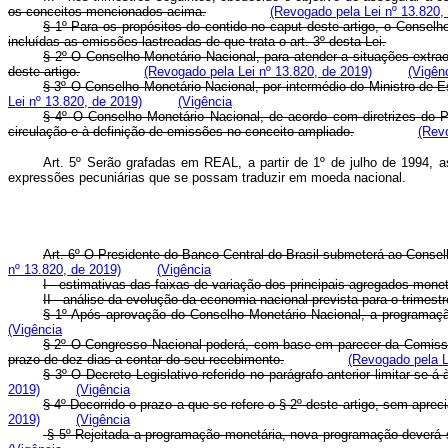
os conceitos mencionados acima.
(Revogado pela Lei nº 13.820,
§ 1º Para os propósitos do contido no caput deste artigo, o Conselh
incluídas as emissões lastreadas de que trata o art. 3º desta Lei.
§ 2º O Conselho Monetário Nacional, para atender a situações extrao
deste artigo.
(Revogado pela Lei nº 13.820, de 2019)
(Vigên
§ 3º O Conselho Monetário Nacional, por intermédio do Ministro de Es
Lei nº 13.820, de 2019)
(Vigência
§ 4º O Conselho Monetário Nacional, de acordo com diretrizes do P
circulação e à definição de emissões no conceito ampliado.
(Revo
Art. 5º Serão grafadas em REAL, a partir de 1º de julho de 1994, a
expressões pecuniárias que se possam traduzir em moeda nacional.
Art. 6º O Presidente do Banco Central do Brasil submeterá ao Conselh
nº 13.820, de 2019)
(Vigência
I - estimativas das faixas de variação dos principais agregados mone
II - análise da evolução da economia nacional prevista para o trimestr
§ 1º Após aprovação do Conselho Monetário Nacional, a programa
(Vigência
§ 2º O Congresso Nacional poderá, com base em parecer da Comissão 
prazo de dez dias a contar do seu recebimento.
(Revogado pela L
§ 3º O Decreto Legislativo referido no parágrafo anterior limitar-se
2019)
(Vigência
§ 4º Decorrido o prazo a que se refere o § 2º deste artigo, sem apr
2019)
(Vigência
§ 5º Rejeitada a programação monetária, nova programação deverá se