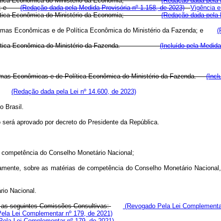
lítica Econômica do Ministério da Economia;
(Redação dada pela L
ento; e
(Redação dada pela Medida Provisória nº 1.158, de 2023)
Vigência e
e de Política Econômica do Ministério da Economia;
(Redação dada pela L
Reformas Econômicas e de Política Econômica do Ministério da Fazenda; e
(
ítica Econômica do Ministério da Fazenda.
(Incluído pela Medida
eformas Econômicas e de Política Econômica do Ministério da Fazenda.
(Incl
nto.
(Redação dada pela Lei nº 14.600, de 2023)
 Brasil.
 será aprovado por decreto do Presidente da República.
de competência do Conselho Monetário Nacional;
eviamente, sobre as matérias de competência do Conselho Monetário Naciona
rio Nacional.
, as seguintes Comissões Consultivas:
(Revogado Pela Lei Complementar
la Lei Complementar nº 179, de 2021)
ela Lei Complementar nº 179, de 2021)