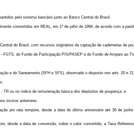
mantidos pelo sistema bancário junto ao Banco Central do Brasil.
ualmente convertidos em REAL, em 1º de julho de 1994, de acordo com a parid
 Central do Brasil, com recursos originários da captação de cadernetas de po
ço - FGTS, do Fundo de Participação PIS/PASEP e do Fundo de Amparo ao Tra
tação e do Saneamento (SFH e SFS), observado o disposto nos arts. 20 e 21 
o;
 - TR ou no índice de remuneração básica dos depósitos de poupança; e
s incisos anteriores.
zação pro rata tempore, desde a data do último aniversário até 30 de junh
ore, desde a data de conversão, sobre o valor convertido, a Taxa Referencia