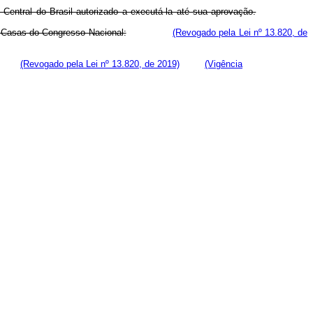
Central do Brasil autorizado a executá-la até sua aprovação.
s Casas do Congresso Nacional:
(Revogado pela Lei nº 13.820, de
(Revogado pela Lei nº 13.820, de 2019)
(Vigência