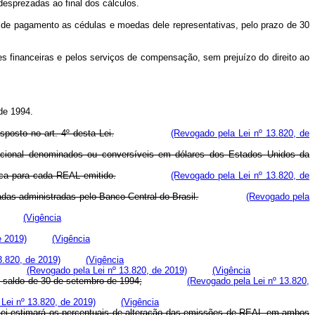
esprezadas ao final dos cálculos.
o de pagamento as cédulas e moedas dele representativas, pelo prazo de 30
ões financeiras e pelos serviços de compensação, sem prejuízo do direito ao
 de 1994.
posto no art. 4º desta Lei.
(Revogado pela Lei nº 13.820, de
rnacional denominados ou conversíveis em dólares dos Estados Unidos da
rica para cada REAL emitido.
(Revogado pela Lei nº 13.820, de
adas administradas pelo Banco Central do Brasil.
(Revogado pela
(Vigência
e 2019)
(Vigência
3.820, de 2019)
(Vigência
(Revogado pela Lei nº 13.820, de 2019)
(Vigência
 o saldo de 30 de setembro de 1994;
(Revogado pela Lei nº 13.820,
Lei nº 13.820, de 2019)
(Vigência
ta Lei estimará os percentuais de alteração das emissões de REAL em ambos