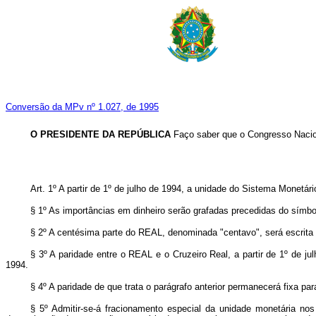
Conversão da MPv nº 1.027, de 1995
O PRESIDENTE DA REPÚBLICA
Faço saber que o Congresso Nacion
Art. 1º A partir de 1º de julho de 1994, a unidade do Sistema Monetár
§ 1º As importâncias em dinheiro serão grafadas precedidas do símbo
§ 2º A centésima parte do REAL, denominada "centavo", será escrita 
§ 3º A paridade entre o REAL e o Cruzeiro Real, a partir de 1º de ju
1994.
§ 4º A paridade de que trata o parágrafo anterior permanecerá fixa par
§ 5º Admitir-se-á fracionamento especial da unidade monetária nos