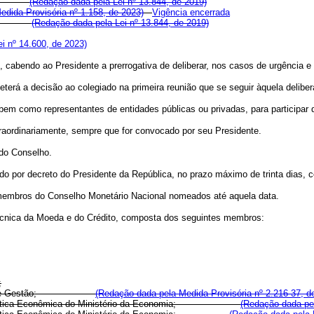
nomia.
(Redação dada pela Lei nº 13.844, de 2019)
dida Provisória nº 1.158, de 2023)
Vigência encerrada
onomia.
(Redação dada pela Lei nº 13.844, de 2019)
i nº 14.600, de 2023)
s, cabendo ao Presidente a prerrogativa de deliberar, nos casos de urgência 
terá a decisão ao colegiado na primeira reunião que se seguir àquela delibe
em como representantes de entidades públicas ou privadas, para participar da
traordinariamente, sempre que for convocado por seu Presidente.
 do Conselho.
do por decreto do Presidente da República, no prazo máximo de trinta dias, c
e membros do Conselho Monetário Nacional nomeados até aquela data.
Técnica da Moeda e do Crédito, composta dos seguintes membros:
;
e Gestão;
(Redação dada pela Medida Provisória nº 2.216-37, d
 e de Política Econômica do Ministério da Economia;
(Redação dada pel