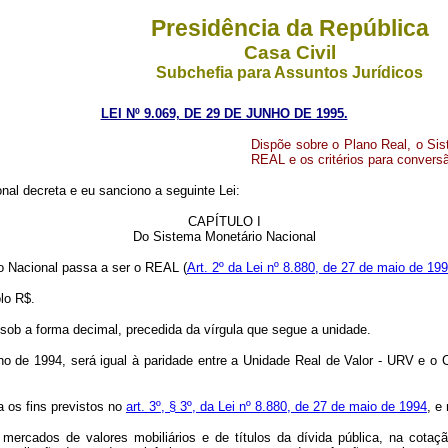
Presidência da República
Casa Civil
Subchefia para Assuntos Jurídicos
LEI Nº 9.069, DE 29 DE JUNHO DE 1995.
Dispõe sobre o Plano Real, o Si
REAL e os critérios para convers
al decreta e eu sanciono a seguinte Lei:
CAPÍTULO I
Do Sistema Monetário Nacional
io Nacional passa a ser o REAL (
Art. 2º da Lei nº 8.880, de 27 de maio de 19
lo R$.
sob a forma decimal, precedida da vírgula que segue a unidade.
lho de 1994, será igual à paridade entre a Unidade Real de Valor - URV e o 
a os fins previstos no
art. 3º, § 3º, da Lei nº 8.880, de 27 de maio de 1994
, e
 mercados de valores mobiliários e de títulos da dívida pública, na cota