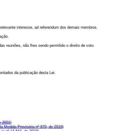
e relevante interesse, ad referendum dos demais membros.
ração.
s reuniões, não lhes sendo permitido o direito de voto.
ontados da publicação desta Lei.
e 2001)
a Medida Provisória nº 870, de 2019)