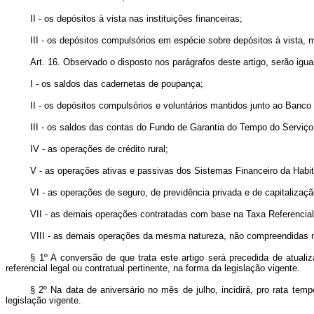
II - os depósitos à vista nas instituições financeiras;
III - os depósitos compulsórios em espécie sobre depósitos à vista, 
Art. 16. Observado o disposto nos parágrafos deste artigo, serão ig
I - os saldos das cadernetas de poupança;
II - os depósitos compulsórios e voluntários mantidos junto ao Banco
III - os saldos das contas do Fundo de Garantia do Tempo do Servi
IV - as operações de crédito rural;
V - as operações ativas e passivas dos Sistemas Financeiro da Habi
VI - as operações de seguro, de previdência privada e de capitalizaçã
VII - as demais operações contratadas com base na Taxa Referencial
VIII - as demais operações da mesma natureza, não compreendidas no
§ 1º A conversão de que trata este artigo será precedida de atuali
referencial legal ou contratual pertinente, na forma da legislação vigente.
§ 2º Na data de aniversário no mês de julho, incidirá, pro rata temp
legislação vigente.