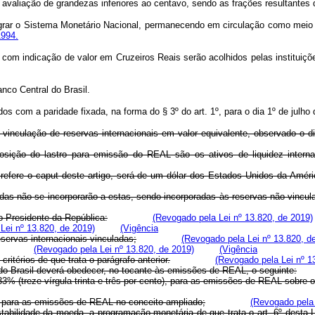
valiação de grandezas inferiores ao centavo, sendo as frações resultantes d
integrar o Sistema Monetário Nacional, permanecendo em circulação como mei
1994.
os com indicação de valor em Cruzeiros Reais serão acolhidos pelas instituiç
nco Central do Brasil.
os com a paridade fixada, na forma do § 3º do art. 1º, para o dia 1º de julho
vinculação de reservas internacionais em valor equivalente, observado o dis
mposição do lastro para emissão do REAL são os ativos de liquidez inte
e refere o caput deste artigo, será de um dólar dos Estados Unidos da Amé
das não se incorporarão a estas, sendo incorporadas às reservas não vincul
o Presidente da República:
(Revogado pela Lei nº 13.820, de 2019)
Lei nº 13.820, de 2019)
(Vigência
eservas internacionais vinculadas;
(Revogado pela Lei nº 13.820, d
(Revogado pela Lei nº 13.820, de 2019)
(Vigência
itérios de que trata o parágrafo anterior.
(Revogado pela Lei nº 1
 do Brasil deverá obedecer, no tocante às emissões de REAL, o seguinte:
,33% (treze vírgula trinta e três por cento), para as emissões de REAL sobre
94, para as emissões de REAL no conceito ampliado;
(Revogado pela 
 estabilidade da moeda, a programação monetária de que trata o art. 6º des