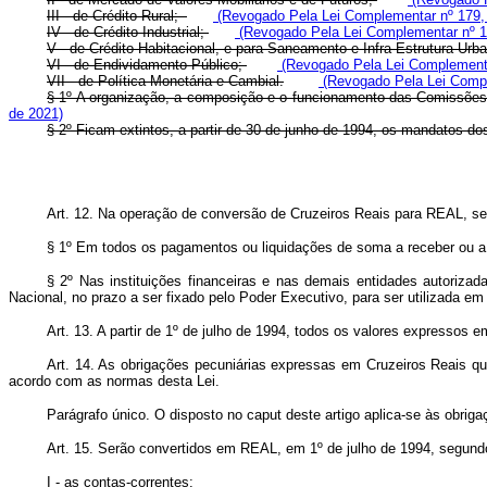
III - de Crédito Rural;
(Revogado Pela Lei Complementar nº 179,
IV - de Crédito Industrial;
(Revogado Pela Lei Complementar nº 1
V - de Crédito Habitacional, e para Saneamento e Infra-Estrutura Urb
VI - de Endividamento Público;
(Revogado Pela Lei Complementa
VII - de Política Monetária e Cambial.
(Revogado Pela Lei Compl
§ 1º A organização, a composição e o funcionamento das Comissões 
de 2021)
§ 2º Ficam extintos, a partir de 30 de junho de 1994, os mandatos
Art. 12. Na operação de conversão de Cruzeiros Reais para REAL, se
§ 1º Em todos os pagamentos ou liquidações de soma a receber ou a p
§ 2º Nas instituições financeiras e nas demais entidades autorizad
Nacional, no prazo a ser fixado pelo Poder Executivo, para ser utilizada 
Art. 13. A partir de 1º de julho de 1994, todos os valores expresso
Art. 14. As obrigações pecuniárias expressas em Cruzeiros Reais q
acordo com as normas desta Lei.
Parágrafo único. O disposto no caput deste artigo aplica-se às obri
Art. 15. Serão convertidos em REAL, em 1º de julho de 1994, segundo
I - as contas-correntes;