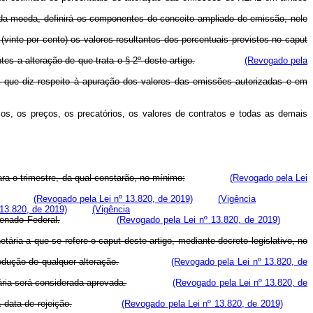
e da moeda, definirá os componentes do conceito ampliado de emissão, nele
vinte por cento) os valores resultantes dos percentuais previstos no caput
es a alteração de que trata o § 2º deste artigo.
(Revogado pela
no que diz respeito à apuração dos valores das emissões autorizadas e em
los, os preços, os precatórios, os valores de contratos e todas as demais
ra o trimestre, da qual constarão, no mínimo:
(Revogado pela Lei
(Revogado pela Lei nº 13.820, de 2019)
(Vigência
13.820, de 2019)
(Vigência
enado Federal.
(Revogado pela Lei nº 13.820, de 2019)
a a que se refere o caput deste artigo, mediante decreto legislativo, no
odução de qualquer alteração.
(Revogado pela Lei nº 13.820, de
ária será considerada aprovada.
(Revogado pela Lei nº 13.820, de
data de rejeição.
(Revogado pela Lei nº 13.820, de 2019)