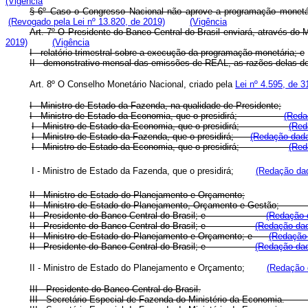
(Vigência
§ 6º Caso o Congresso Nacional não aprove a programação monetária
(Revogado pela Lei nº 13.820, de 2019)
(Vigência
Art. 7º O Presidente do Banco Central do Brasil enviará, através do
2019)
(Vigência
I - relatório trimestral sobre a execução da programação monetária; e
II - demonstrativo mensal das emissões de REAL, as razões delas det
Art. 8º O Conselho Monetário Nacional, criado pela
Lei nº 4.595, de 
I - Ministro de Estado da Fazenda, na qualidade de Presidente;
I - Ministro de Estado da Economia, que o presidirá;
(Reda
I - Ministro de Estado da Economia, que o presidirá;
(Red
I - Ministro de Estado da Fazenda, que o presidirá;
(Redação dada
I - Ministro de Estado da Economia, que o presidirá;
(Red
I - Ministro de Estado da Fazenda, que o presidirá;
(Redação dad
II - Ministro de Estado do Planejamento e Orçamento;
II - Ministro de Estado do Planejamento, Orçamento e Gestão;
II - Presidente do Banco Central do Brasil; e
(Redação d
II - Presidente do Banco Central do Brasil; e
(Redação dad
II - Ministro de Estado do Planejamento e Orçamento; e
(Redação 
II - Presidente do Banco Central do Brasil; e
(Redação dad
II - Ministro de Estado do Planejamento e Orçamento;
(Redação 
III - Presidente do Banco Central do Brasil.
III - Secretário Especial de Fazenda do Ministério da Economia.