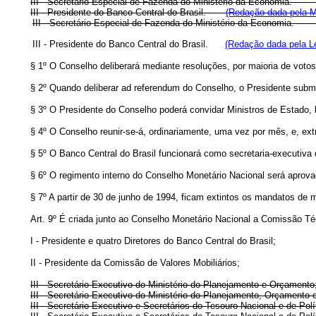
III - Secretário Especial de Fazenda do Ministério da Eco
III - Presidente do Banco Central do Brasil.
(Redação dada pela Me
III - Secretário Especial de Fazenda do Ministério da Ec
III - Presidente do Banco Central do Brasil.
(Redação dada pela Le
§ 1º O Conselho deliberará mediante resoluções, por maioria de voto
§ 2º Quando deliberar ad referendum do Conselho, o Presidente subme
§ 3º O Presidente do Conselho poderá convidar Ministros de Estado, b
§ 4º O Conselho reunir-se-á, ordinariamente, uma vez por mês, e, ex
§ 5º O Banco Central do Brasil funcionará como secretaria-executiva
§ 6º O regimento interno do Conselho Monetário Nacional será aprova
§ 7º A partir de 30 de junho de 1994, ficam extintos os mandatos d
Art. 9º É criada junto ao Conselho Monetário Nacional a Comissão 
I - Presidente e quatro Diretores do Banco Central do Brasil;
II - Presidente da Comissão de Valores Mobiliários;
III - Secretário-Executivo do Ministério do Planejamento e Orçamento
III - Secretário-Executivo do Ministério do Planejamento, Orçamento 
III - Secretário-Executivo e Secretários do Tesouro Nacional