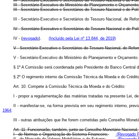
III - Secretário-Executivo e Secretários do Tesouro Nacional e de Po
III - Secretário-Executivo do Ministério do Planejamento e Orçam
III - Secretário-Executivo e Secretários do Tesouro Nacional 
III - Secretário-Executivo e Secretários do Tesouro Nacional, de 
IV - Secretário-Executivo e Secretários do Tesouro Nacional e de Pol
IV - (
revogado
).
(Incluído pela Lei nº 13.844, de 2019)
V - Secretário-Executivo e Secretários do Tesouro Nacional, de R
V - Secretário-Executivo do Ministério do Planejamento e Orçame
§ 1º A Comissão será coordenada pelo Presidente do Banco Central do
§ 2º O regimento interno da Comissão Técnica da Moeda e do Crédito
Art. 10. Compete à Comissão Técnica da Moeda e do Crédito:
I - propor a regulamentação das matérias tratadas na presente Lei, 
II - manifestar-se, na forma prevista em seu regimento interno, pr
1964;
III - outras atribuições que lhe forem cometidas pelo Conselho Monetá
Art. 11. Funcionarão, também, junto ao Conselho Monetário Nacional
I - de Normas e Organização do Sistema Financeiro;
(Revogado Pe
II - de Mercado de Valores Mobiliários e de Futuros;
(Revogado P