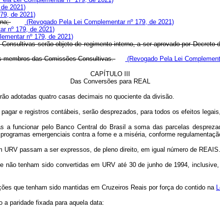
 de 2021)
79, de 2021)
ana;
(Revogado Pela Lei Complementar nº 179, de 2021)
r nº 179, de 2021)
ementar nº 179, de 2021)
Consultivas serão objeto de regimento interno, a ser aprovado por Decreto
 dos membros das Comissões Consultivas.
(Revogado Pela Lei Complementa
CAPÍTULO III
Das Conversões para REAL
rão adotadas quatro casas decimais no quociente da divisão.
agar e registros contábeis, serão desprezados, para todos os efeitos legais
as a funcionar pelo Banco Central do Brasil a soma das parcelas desprezad
em programas emergenciais contra a fome e a miséria, conforme regulamentaçã
s em URV passam a ser expressos, de pleno direito, em igual número de REAIS
ue não tenham sido convertidas em URV até 30 de junho de 1994, inclusive,
gações que tenham sido mantidas em Cruzeiros Reais por força do contido na
L
 a paridade fixada para aquela data: