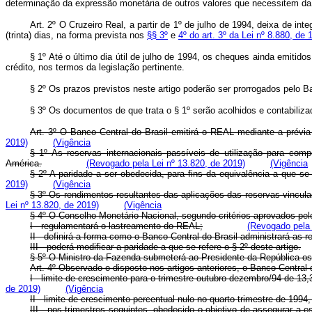
determinação da expressão monetária de outros valores que necessitem da a
Art. 2º O Cruzeiro Real, a partir de 1º de julho de 1994, deixa de 
(trinta) dias, na forma prevista nos
§§ 3º
e
4º do art. 3º da Lei nº 8.880, de 
§ 1º Até o último dia útil de julho de 1994, os cheques ainda emitid
crédito, nos termos da legislação pertinente.
§ 2º Os prazos previstos neste artigo poderão ser prorrogados pelo Ba
§ 3º Os documentos de que trata o § 1º serão acolhidos e contabilizad
Art. 3º O Banco Central do Brasil emitirá o REAL mediante a prévia 
2019)
(Vigência
§ 1º As reservas internacionais passíveis de utilização para co
América.
(Revogado pela Lei nº 13.820, de 2019)
(Vigência
§ 2º A paridade a ser obedecida, para fins da equivalência a que s
2019)
(Vigência
§ 3º Os rendimentos resultantes das aplicações das reservas vincula
Lei nº 13.820, de 2019)
(Vigência
§ 4º O Conselho Monetário Nacional, segundo critérios aprovados pel
I - regulamentará o lastreamento do REAL;
(Revogado pela 
II - definirá a forma como o Banco Central do Brasil administrará as r
III - poderá modificar a paridade a que se refere o § 2º deste artigo.
§ 5º O Ministro da Fazenda submeterá ao Presidente da República os cr
Art. 4º Observado o disposto nos artigos anteriores, o Banco Central
I - limite de crescimento para o trimestre outubro-dezembro/94 de 13
de 2019)
(Vigência
II - limite de crescimento percentual nulo no quarto trimestre de 19
III - nos trimestres seguintes, obedecido o objetivo de assegurar a