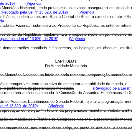
 de 2019)
(Vigência
o Monetário Nacional, tendo presente o objetivo de assegurar a estabilidad
(Revogado pela Lei nº 13.820, de 2019)
(Vigência
rdinárias, poderá autorizar o Banco Central do Brasil a exceder em até 20% (
cia
tado da Fazenda, submeterá ao Presidente da República os critérios referent
residente da República, regulamentará o disposto neste artigo, inclusive 
gado pela Lei nº 13.820, de 2019)
(Vigência
s demonstrações contábeis e financeiras, os balanços, os cheques, os títu
CAPÍTULO II
Da Autoridade Monetária
o Monetário Nacional, no início de cada trimestre, programação monetária pa
tários compatíveis com o objetivo de assegurar a estabilidade da moeda; e
e, e justificativa da programação monetária.
(Revogado pela Lei nº 
ção monetária será encaminhada à Comissão de Assuntos Econômicos do S
de Assuntos Econômicos do Senado Federal, rejeitar a programação monetári
ei nº 13.820, de 2019)
(Vigência
-á à aprovação ou rejeição "in totum" da programação monetária, vedada a intr
eciação da matéria pelo Plenário do Congresso Nacional, a programação monet
r encaminhada, nos termos deste artigo, no prazo de dez dias, a contar da 