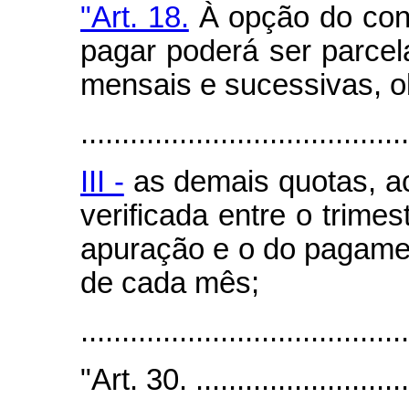
"Art. 18.
À opção do cont
pagar poderá ser parcel
mensais e sucessivas, o
........................................
III -
as demais quotas, a
verificada entre o trime
apuração e o do pagament
de cada mês;
.......................................
"Art. 30. ...........................