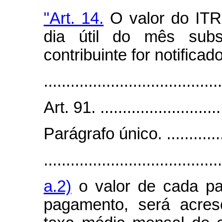
"Art. 14.
O valor do ITR 
dia útil do mês sub
contribuinte for notificado
.......................................
Art. 91. .............................
Parágrafo único. .................
........................................
a.2)
o valor de cada pa
pagamento, será acres