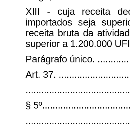
XIII - cuja receita d
importados seja super
receita bruta da ativid
superior a 1.200.000 UF
Parágrafo único. .................
Art. 37. .............................
........................................
§ 5º..................................
........................................