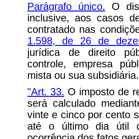
Parágrafo único.
O disp
inclusive, aos casos d
contratado nas condiç
1.598, de 26 de dez
jurídica de direito p
controle, empresa púb
mista ou sua subsidiária.
"Art. 33.
O imposto de re
será calculado mediant
vinte e cinco por cento 
até o último dia úti
ocorrência dos fatos ger