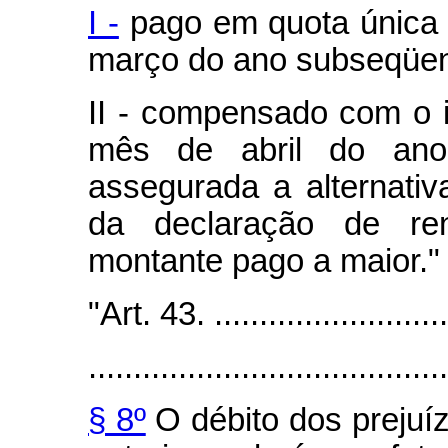
I -
pago em quota única a
março do ano subseqüent
II - compensado com o i
mês de abril do ano 
assegurada a alternativ
da declaração de ren
montante pago a maior."
"Art. 43. ...........................
........................................
§ 8º
O débito dos prejuíz