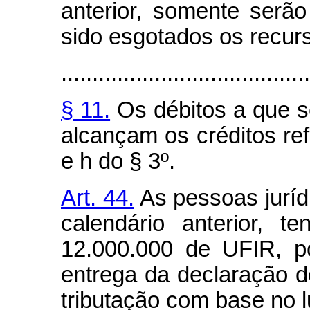
anterior, somente serã
sido esgotados os recur
........................................
§ 11.
Os débitos a que se
alcançam os créditos refe
e h do § 3º.
Art. 44.
As pessoas jurídi
calendário anterior, t
12.000.000 de UFIR, p
entrega da declaração d
tributação com base no 