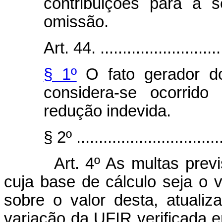
contribuições para a 
omissão.
Art. 44. .............................
§ 1º
O fato gerador do
considera-se ocorrid
redução indevida.
§ 2º .................................
Art. 4º As multas previ
cuja base de cálculo seja o 
sobre o valor desta, atuali
variação da UFIR verificada 