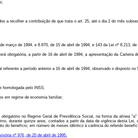
o;
dos a recolher a contribuição de que trata o art. 25, até o dia 2 do mês su
 de março de 1994, e 8.870, de 15 de abril de 1994, e 143 da Lei nº 8.213, d
rá obrigatória, a partir de 16 de abril de 1994, a apresentação da Carteira de
 referente a período anterior a 16 de abril de 1994, observado o disposto no §
que homologada pelo INSS;
s em regime de economia familiar;
brigatório no Regime Geral de Previdência Social, na forma da alínea "a" do
imo, durante quinze anos, contados a partir da data de vigência desta Lei,
to do benefício, em número de meses idêntico à carência do referido benefíc
isória nº 976, de 20 de abril de 1995.