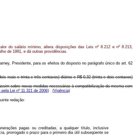
alor do salário mínimo, altera disposições das Leis nº 8.212 e nº 8.213,
lho de 1991, e dá outras providências.
ney, Presidente, para os efeitos do disposto no parágrafo único do art. 62
s reais e trinta e três centavos) diários e R$ 0,32 (trinta e dois centavos)
em assim sobre novas medidas necessárias à compatibilização da mesma com
pela Lei nº 11.321 de 2006)
(Vigência)
guinte redação:
erações pagas ou creditadas, a qualquer título, inclusive
, prorrogado o prazo para o primeiro dia útil subseqüente se