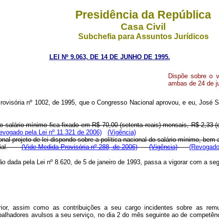
Presidência da República
Casa Civil
Subchefia para Assuntos Jurídicos
LEI Nº 9.063, DE 14 DE JUNHO DE 1995.
Dispõe sobre o v
ambas de 24 de ju
ovisória nº 1002, de 1995, que o Congresso Nacional aprovou, e eu, José Sar
 salário mínimo fica fixado em R$ 70,00 (setenta reais) mensais, R$ 2,33 (doi
evogado pela Lei nº 11.321 de 2006)
(Vigência)
al projeto de lei dispondo sobre a política nacional do salário mínimo, b
al.
(Vide Medida Provisória nº 288, de 2006)
(Vigência)
(Revogado 
o dada pela Lei nº 8.620, de 5 de janeiro de 1993, passa a vigorar com a se
rior, assim como as contribuições a seu cargo incidentes sobre as remun
lhadores avulsos a seu serviço, no dia 2 do mês seguinte ao de competência