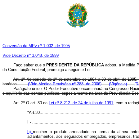
Conversão da MPv nº 1.002, de 1995
Vide Decreto nº 3.048, de 1999
Faço saber que o
PRESIDENTE DA REPÚBLICA
adotou a Medida Pr
da Constituição Federal, promulgo a seguinte Lei:
Art. 1º No período de 1º de setembro de 1994 a 30 de abril de 1995, o
horários.
(Vide Medida Provisória nº 288, de 2006)
(Vigência)
(R
Parágrafo único. O Poder Executivo encaminhará ao Congresso Nacion
o equilíbrio das contas públicas, especialmente na área da Previdência Soci
Art. 2º O art. 30 da
Lei nº 8.212, de 24 de julho de 1991
, com a redaçã
"Art.30..................................................................
I - ....................................................................
b)
recolher o produto arrecadado na forma da alínea ante
adiantamentos, aos segurados empregados, empresários, traba