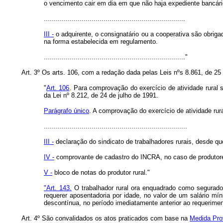
o vencimento cair em dia em que não haja expediente bancári
.......................................................................
III -
o adquirente, o consignatário ou a cooperativa são obriga
na forma estabelecida em regulamento.
......................................................................."
Art. 3º Os arts. 106, com a redação dada pelas Leis nºs 8.861, de 25
"
Art. 106
. Para comprovação do exercício de atividade rural se
da Lei nº 8.212, de 24 de julho de 1991.
Parágrafo único
. A comprovação do exercício de atividade rural
........................................................................
III -
declaração do sindicato de trabalhadores rurais, desde 
IV -
comprovante de cadastro do INCRA, no caso de produtore
V -
bloco de notas do produtor rural."
"Art. 143.
O trabalhador rural ora enquadrado como segurado o
requerer aposentadoria por idade, no valor de um salário mín
descontínua, no período imediatamente anterior ao requerimen
Art. 4º São convalidados os atos praticados com base na
Medida Prov