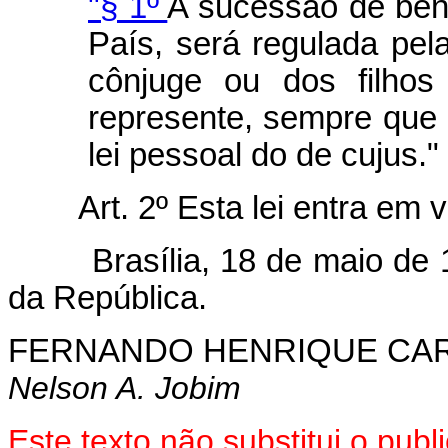
"§ 1º
A sucessão de bens
País, será regulada pela
cônjuge ou dos filhos
represente, sempre que 
lei pessoal do de cujus."
Art. 2º Esta lei entra em 
Brasília, 18 de maio de 19
da República.
FERNANDO HENRIQUE CA
Nelson A. Jobim
Este texto não substitui o pub