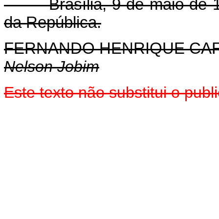
Brasília, 9 de maio de 199
da República.
FERNANDO HENRIQUE CA
Nelson Jobim
Este texto não substitui o pu