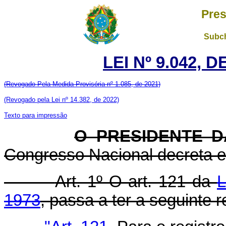
Pres
Subch
LEI Nº 9.042, 
(Revogado Pela Medida Provisória nº 1.085, de 2021)
(Revogado pela Lei nº 14.382, de 2022)
Texto para impressão
O PRESIDENTE 
Congresso Nacional decreta e 
Art. 1º O art. 121 da
L
1973
, passa a ter a seguinte 