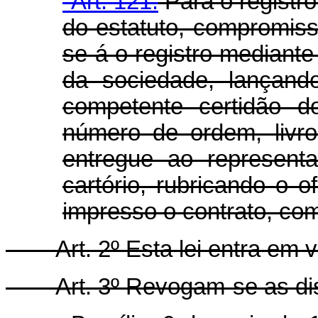
"Art. 121.
Para o registr
do estatuto, compromisso
se-á o registro mediante
da sociedade, lançando
competente certidão d
número de ordem, livr
entregue ao represent
cartório, rubricando o o
impresso o contrato, co
Art. 2º Esta lei entra em 
Art. 3º Revogam-se as di