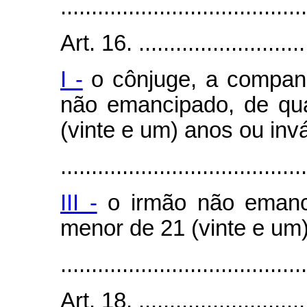
........................................
Art. 16. .............................
I -
o cônjuge, a companh
não emancipado, de qu
(vinte e um) anos ou invá
........................................
III -
o irmão não emanci
menor de 21 (vinte e um)
........................................
Art. 18. .............................