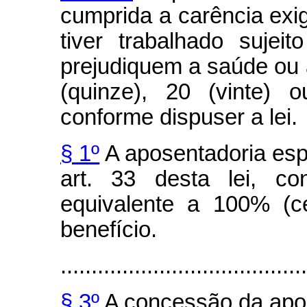
cumprida a carência exig
tiver trabalhado sujei
prejudiquem a saúde ou a
(quinze), 20 (vinte) 
conforme dispuser a lei.
§ 1º
A aposentadoria esp
art. 33 desta lei, co
equivalente a 100% (c
benefício.
........................................
§ 3º
A concessão da apos