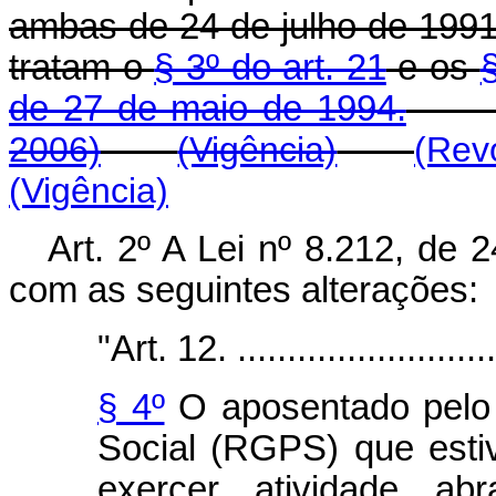
ambas de 24 de julho de 1991
tratam o
§ 3º do art. 21
e os
§
de 27 de maio de 1994.
2006)
(Vigência)
(Rev
(Vigência)
Art. 2º A Lei nº 8.212, de 
com as seguintes alterações:
"Art. 12. ...........................
§ 4º
O aposentado pelo 
Social (RGPS) que esti
exercer atividade ab