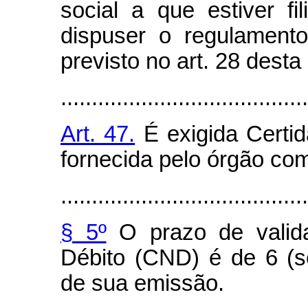
social a que estiver fi
dispuser o regulament
previsto no art. 28 desta l
........................................
Art. 47.
É exigida Certi
fornecida pelo órgão co
........................................
§ 5º
O prazo de valida
Débito (CND) é de 6 (s
de sua emissão.