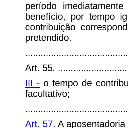
período imediatamente
benefício, por tempo 
contribuição correspon
pretendido.
........................................
Art. 55. .............................
III -
o tempo de contrib
facultativo;
........................................
Art. 57.
A aposentadoria 