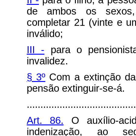
II -
para o filho, a pesso
de ambos os sexos,
completar 21 (vinte e u
inválido;
III -
para o pensionista
invalidez.
§ 3º
Com a extinção da 
pensão extinguir-se-á.
........................................
Art. 86.
O auxílio-aci
indenização, ao s