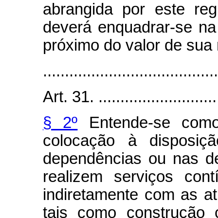
abrangida por este reg
deverá enquadrar-se na 
próximo do valor de sua
........................................
Art. 31. .............................
§ 2º
Entende-se como
colocação à disposiç
dependências ou nas de
realizem serviços cont
indiretamente com as a
tais como construção c