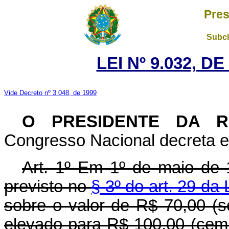
Pres
Subch
LEI Nº 9.032, D
Vide Decreto nº 3.048, de 1999
O PRESIDENTE DA R
Congresso Nacional decreta e 
Art. 1º Em 1º de maio de 
previsto no
§ 3º do art. 29 da
sobre o valor de R$ 70,00 (se
elevado para R$ 100,00 (cem r