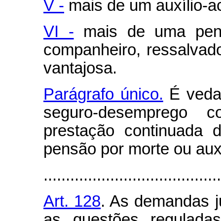
V -
mais de um auxílio-ac
VI -
mais de uma pens
companheiro, ressalvado
vantajosa.
Parágrafo único.
É vedad
seguro-desemprego c
prestação continuada d
pensão por morte ou auxí
........................................
Art. 128
. As demandas ju
as questões reguladas