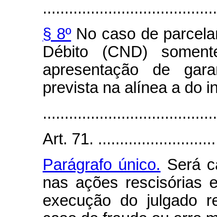
........................................
§ 8º
No caso de parcelam
Débito (CND) soment
apresentação de garan
prevista na alínea a do in
........................................
Art. 71. .............................
Parágrafo único.
Será ca
nas ações rescisórias e
execução do julgado r