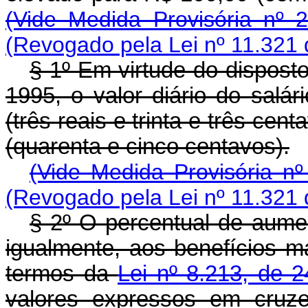
(Vide Medida Provisória nº 
(Revogado pela Lei nº 11.321
§ 1º Em virtude do disposto
1995, o valor diário do salá
(três reais e trinta e três cen
(quarenta e cinco centavos).
(Vide Medida Provisória n
(Revogado pela Lei nº 11.321
§ 2º O percentual de aument
igualmente, aos benefícios m
termos da
Lei nº 8.213, de 
valores expressos em cruz