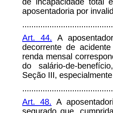
de incapacidade total e
aposentadoria por invali
........................................
Art. 44.
A aposentadori
decorrente de acidente
renda mensal correspon
do salário-de-benefíc
Seção III, especialmente 
........................................
Art. 48.
A aposentadori
segurado que, cumprida 