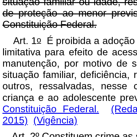
situação familiar ou idade, r
de proteção ao menor previs
Constituição Federal.
o
Art. 1
É proibida a adoção d
limitativa para efeito de ace
manutenção, por motivo de sex
situação familiar, deficiência, 
outros, ressalvadas, nesse
criança e ao adolescente pre
Constituição Federal.
(Reda
2015)
(Vigência)
Art. 2º Constituem crime as 