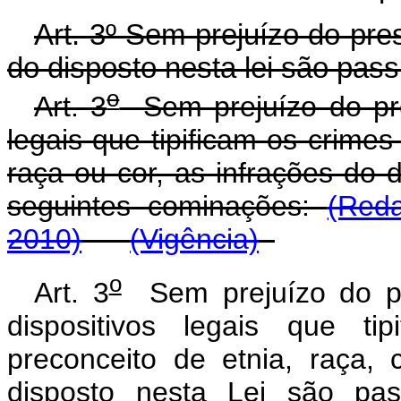
Art. 3º Sem prejuízo do pres
do disposto nesta lei são pas
o
Art. 3
Sem prejuízo do pres
legais que tipificam os crimes
raça ou cor, as infrações do 
seguintes cominações:
(Red
2010)
(Vigência)
o
Art. 3
Sem prejuízo do pre
dispositivos legais que ti
preconceito de etnia, raça, 
disposto nesta Lei são pas