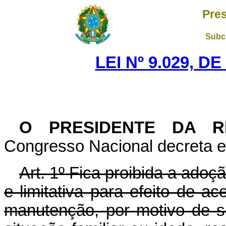
Pres
Subch
LEI Nº 9.029, D
O PRESIDENTE DA R
Congresso Nacional decreta e 
Art. 1º Fica proibida a adoç
e limitativa para efeito de 
manutenção, por motivo de sex