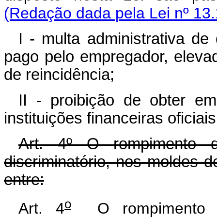
(Redação dada pela Lei nº 13.
I - multa administrativa de
pago pelo empregador, eleva
de reincidência;
II - proibição de obter e
instituições financeiras oficiais
Art. 4º O rompimento d
discriminatório, nos moldes d
entre:
o
Art. 4
O rompimento da