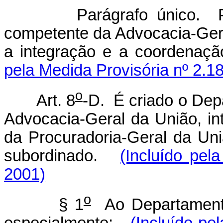
Parágrafo único. Pode
competente da Advocacia-Gera
a integração e a coordenaçã
pela Medida Provisória nº 2.1
o
Art. 8
-D. É criado o Dep
Advocacia-Geral da União, int
da Procuradoria-Geral da Uni
subordinado.
(Incluído pel
2001)
o
§ 1
Ao Departamento
especialmente:
(Incluído pe