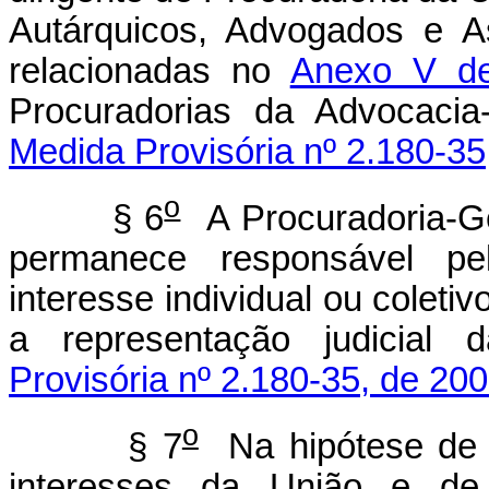
Autárquicos, Advogados e As
relacionadas no
Anexo V de
Procuradorias da Advocac
Medida Provisória nº 2.180-35
o
§ 6
A Procuradoria-Ge
permanece responsável pel
interesse individual ou colet
a representação judicial
Provisória nº 2.180-35, de 200
o
§ 7
Na hipótese de c
interesses da União e de 