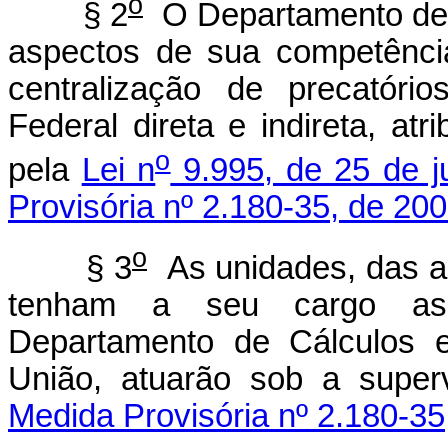
o
§ 2
O Departamento de C
aspectos de sua competênci
centralização de precatóri
Federal direta e indireta, at
o
pela
Lei n
9.995, de 25 de j
Provisória nº 2.180-35, de 200
o
§ 3
As unidades, das au
tenham a seu cargo as
Departamento de Cálculos e
União, atuarão sob a super
Medida Provisória nº 2.180-35