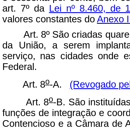
art. 7º da
Lei nº 8.460, de
valores constantes do
Anexo I 
Art. 8º São criadas quaren
da União, a serem implant
serviço, nas cidades onde e
Federal.
o
Art. 8
-A.
(Revogado pel
o
Art. 8
-B. São instituíd
funções de integração e coor
Contencioso e a Câmara de A