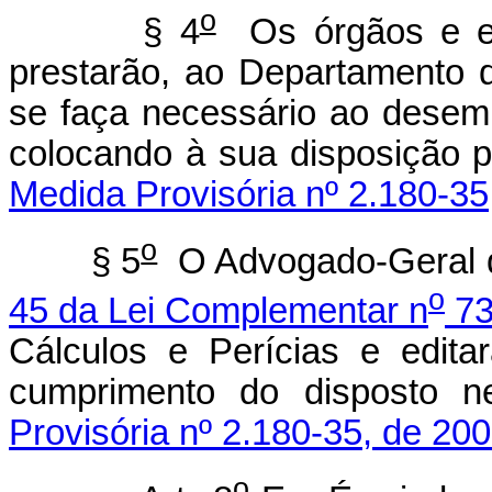
o
§ 4
Os órgãos e en
prestarão, ao Departamento d
se faça necessário ao desemp
colocando à sua disposição p
Medida Provisória nº 2.180-35
o
§ 5
O Advogado-Geral d
o
45 da Lei Complementar n
73
Cálculos e Perícias e edit
cumprimento do disposto n
Provisória nº 2.180-35, de 200
o