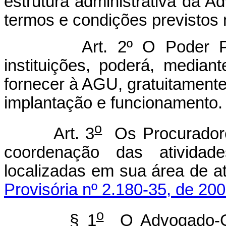
estrutura administrativa da 
termos e condições previstos n
Art. 2º O Poder Públic
instituições, poderá, median
fornecer à AGU, gratuitamente
implantação e funcionamento.
o
Art. 3
Os Procuradore
coordenação das atividad
localizadas em sua área de 
Provisória nº 2.180-35, de 200
o
§ 1
O Advogado-Ge