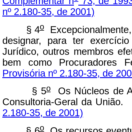
Complementar n
73, de 199
nº 2.180-35, de 2001)
o
§ 4
Excepcionalmente, 
designar, para ter exercíc
Jurídico, outros membros efe
bem como Procuradores Fe
Provisória nº 2.180-35, de 200
o
§ 5
Os Núcleos de As
Consultoria-Geral da União
2.180-35, de 2001)
o
§ 6
Os recursos eventu