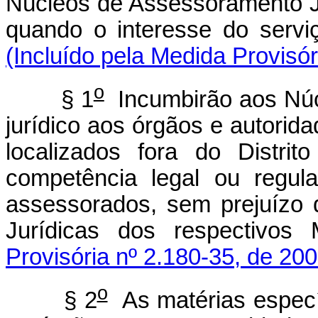
Núcleos de Assessoramento Ju
quando o interesse do servi
(Incluído pela Medida Provisór
o
§ 1
Incumbirão aos Núc
jurídico aos órgãos e autorid
localizados fora do Distri
competência legal ou regul
assessorados, sem prejuízo 
Jurídicas dos respectivos 
Provisória nº 2.180-35, de 200
o
§ 2
As matérias específ