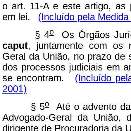
o art. 11-A e este artigo, as
em lei.
(Incluído pela Medida
o
§ 4
Os Órgãos Jurídi
caput
, juntamente com os 
Geral da União, no prazo de 
dos processos judiciais em 
se encontram.
(Incluído pe
2001)
o
§ 5
Até o advento da 
Advogado-Geral da União, d
dirigente de Procuradoria da 