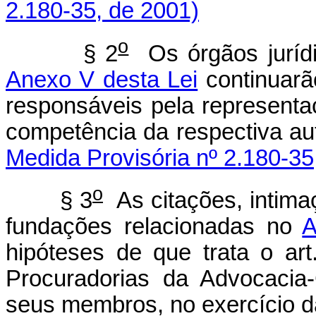
2.180-35, de 2001)
o
§ 2
Os órgãos jurídi
Anexo V desta Lei
continuarã
responsáveis pela representa
competência da respectiva a
Medida Provisória nº 2.180-35
o
§ 3
As citações, intimaç
fundações relacionadas no
A
hipóteses de que trata o art
Procuradorias da Advocacia
seus membros, no exercício da