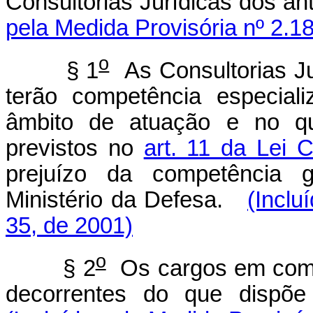
Consultorias Jurídicas dos ant
pela Medida Provisória nº 2.1
o
§ 1
As Consultorias Jur
terão competência especiali
âmbito de atuação e no qu
previstos no
art. 11 da Lei
prejuízo da competência g
Ministério da Defesa.
(Inclu
35, de 2001)
o
§ 2
Os cargos em comis
decorrentes do que dispõ