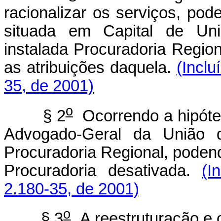
racionalizar os serviços, pod
situada em Capital de Un
instalada Procuradoria Regio
as atribuições daquela.
(Inclu
35, de 2001)
o
§ 2
Ocorrendo a hipótes
Advogado-Geral da União d
Procuradoria Regional, poden
Procuradoria desativada.
(I
2.180-35, de 2001)
o
§ 3
A reestruturação e 