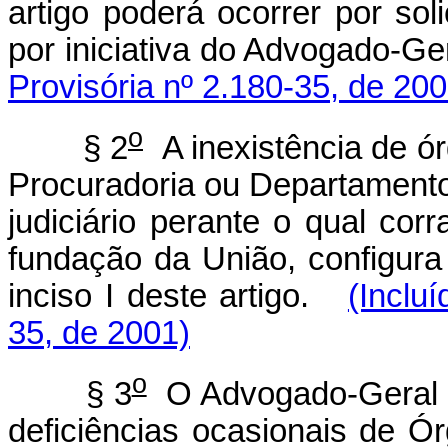
artigo poderá ocorrer por sol
por iniciativa do Advogado-Ge
Provisória nº 2.180-35, de 200
o
§ 2
A inexistência de ór
Procuradoria ou Departamento
judiciário perante o qual corr
fundação da União, configura
inciso I deste artigo.
(Inclu
35, de 2001)
o
§ 3
O Advogado-Geral da
deficiências ocasionais de Ó