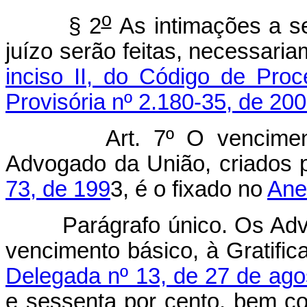
o
§ 2
As intimações a s
juízo serão feitas, necessari
inciso II, do Código de Proc
Provisória nº 2.180-35, de 200
Art. 7º O vencimento b
Advogado da União, criados 
73, de 199
3, é o fixado no
Anex
Parágrafo único. Os Advoga
vencimento básico, à Gratifica
Delegada nº 13, de 27 de ago
e sessenta por cento, bem co