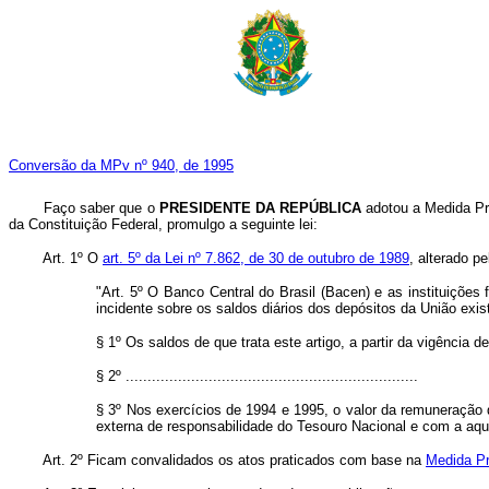
Conversão da MPv nº 940, de 1995
Faço saber que o
PRESIDENTE DA REPÚBLICA
adotou a Medida Pro
da Constituição Federal, promulgo a seguinte lei:
Art. 1º O
art. 5º da Lei nº 7.862, de 30 de outubro de 1989
, alterado p
"Art. 5º O Banco Central do Brasil (Bacen) e as instituições 
incidente sobre os saldos diários dos depósitos da União exis
§ 1º Os saldos de que trata este artigo, a partir da vigência 
§ 2º ...................................................................
§ 3º Nos exercícios de 1994 e 1995, o valor da remuneração d
externa de responsabilidade do Tesouro Nacional e com a aquis
Art. 2º Ficam convalidados os atos praticados com base na
Medida Pr