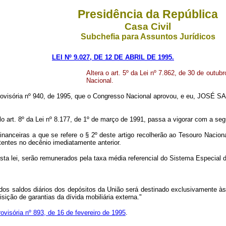
Presidência da República
Casa Civil
Subchefia para Assuntos Jurídicos
LEI Nº 9.027, DE 12 DE ABRIL DE 1995.
Altera o art. 5º da Lei nº 7.862, de 30 de outu
Nacional.
visória nº 940, de 1995, que o Congresso Nacional aprovou, e eu, JOSÉ SARN
elo art. 8º da Lei nº 8.177, de 1º de março de 1991, passa a vigorar com a seg
financeiras a que se refere o § 2º deste artigo recolherão ao Tesouro Nacion
tentes no decênio imediatamente anterior.
desta lei, serão remunerados pela taxa média referencial do Sistema Especial 
os saldos diários dos depósitos da União será destinado exclusivamente às 
ição de garantias da dívida mobiliária externa."
ovisória nº 893, de 16 de fevereiro de 1995
.