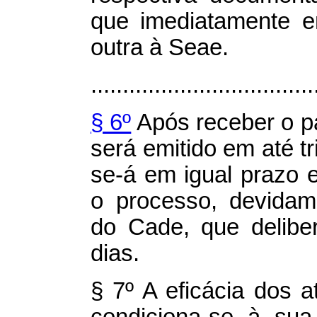
que imediatamente e
outra à Seae.
...................................
§ 6º
Após receber o p
será emitido em até tr
se-á em igual prazo 
o processo, devidame
do Cade, que delibe
dias.
§ 7º A eficácia dos a