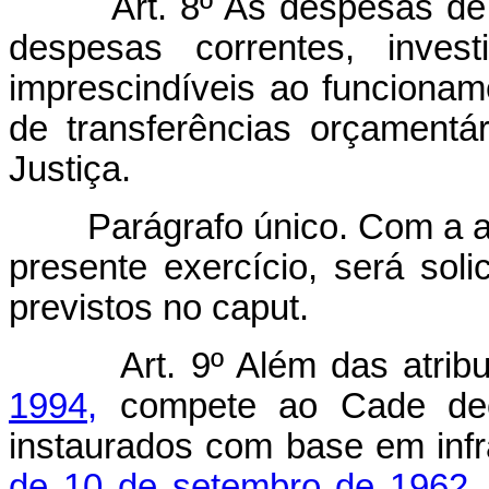
Art. 8º As despesas de
despesas correntes, invest
imprescindíveis ao funcionam
de transferências orçamentá
Justiça.
Parágrafo único. Com a apr
presente exercício, será solic
previstos no caput.
Art. 9º Além das atrib
1994,
compete ao Cade decid
instaurados com base em inf
de 10 de setembro de 1962