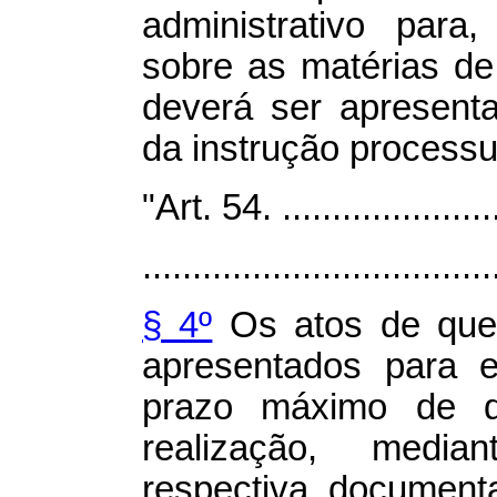
administrativo para
sobre as matérias de
deverá ser apresent
da instrução processu
"Art. 54. .......................
...................................
§ 4º
Os atos de que 
apresentados para 
prazo máximo de q
realização, medi
respectiva document