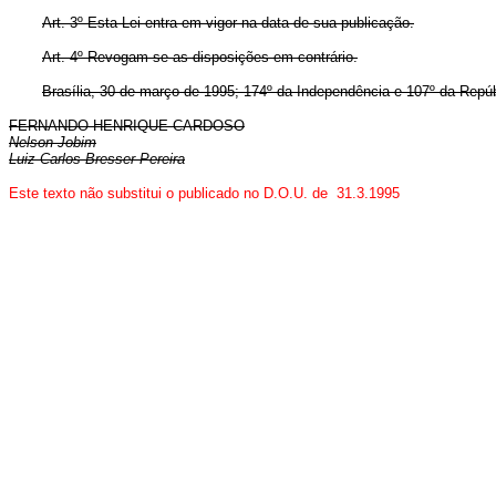
Art. 3º Esta Lei entra em vigor na data de sua publicação.
Art. 4º Revogam-se as disposições em contrário.
Brasília, 30 de março de 1995; 174º da Independência e 107º da Repúb
FERNANDO HENRIQUE CARDOSO
Nelson Jobim
Luiz Carlos Bresser Pereira
Este texto não substitui o publicado no D.O.U. de 31.3.1995