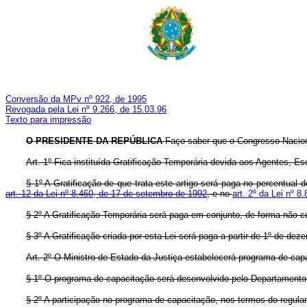
Conversão da MPv nº 922, de 1995
Revogada pela Lei nº 9.266, de 15.03.96
Texto para impressão
O PRESIDENTE DA REPÚBLICA
Faço saber que o Congresso Naciona
Art. 1º Fica instituída Gratificação Temporária devida aos Agentes, Esc
§ 1º A Gratificação de que trata este artigo será paga no percentual 
art. 12 da Lei nº 8.460, de 17 de setembro de 1992
, e no
art. 2º da Lei nº 8
§ 2º A Gratificação Temporária será paga em conjunto, de forma não c
§ 3º A Gratificação criada por esta Lei será paga a partir de 1º de de
Art. 2º O Ministro de Estado da Justiça estabelecerá programa de capac
§ 1º O programa de capacitação será desenvolvido pelo Departamento 
§ 2º A participação no programa de capacitação, nos termos do regulam