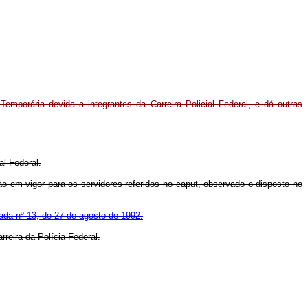
 Temporária devida a integrantes da Carreira Policial Federal, e dá outras
al Federal.
ção em vigor para os servidores referidos no caput, observado o disposto no
ada nº 13, de 27 de agosto de 1992.
rreira da Polícia Federal.