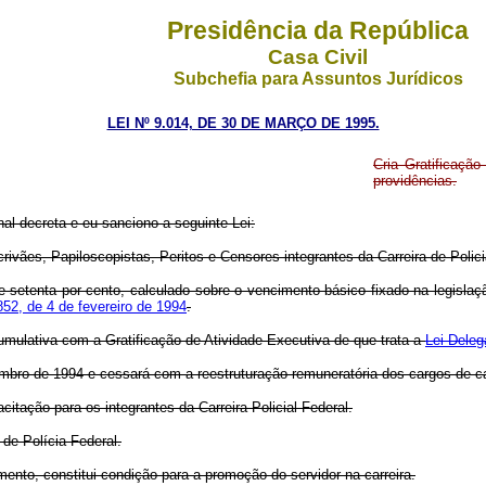
Presidência da República
Casa Civil
Subchefia para Assuntos Jurídicos
LEI Nº 9.014, DE 30 DE MARÇO DE 1995.
Cria Gratificação
providências.
l decreta e eu sanciono a seguinte Lei:
rivães, Papiloscopistas, Peritos e Censores integrantes da Carreira de Polici
de setenta por cento, calculado sobre o vencimento básico fixado na legisla
.852, de 4 de fevereiro de 1994
.
umulativa com a Gratificação de Atividade Executiva de que trata a
Lei Deleg
zembro de 1994 e cessará com a reestruturação remuneratória dos cargos de ca
itação para os integrantes da Carreira Policial Federal.
de Polícia Federal.
ento, constitui condição para a promoção do servidor na carreira.