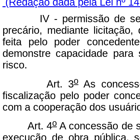
(Redação dada pela Lei nº 14
IV - permissão de serviço
precário, mediante licitação,
feita pelo poder concedent
demonstre capacidade para 
risco.
o
Art. 3
As concessõ
fiscalização pelo poder conc
com a cooperação dos usuári
o
Art. 4
A concessão de se
execução de obra pública, s