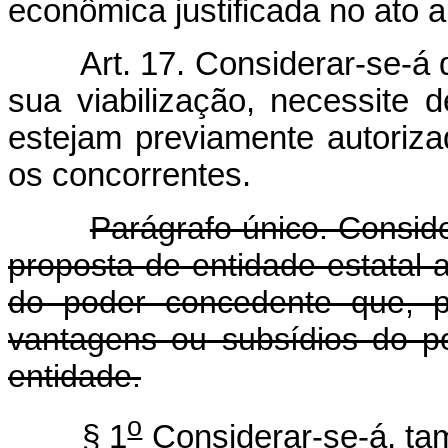
econômica justificada no ato a 
Art. 17. Considerar-se-á 
sua viabilização, necessite
estejam previamente autoriza
os concorrentes.
Parágrafo único. Consid
proposta de entidade estatal al
do poder concedente que, pa
vantagens ou subsídios do po
entidade.
o
§ 1
Considerar-se-á, ta