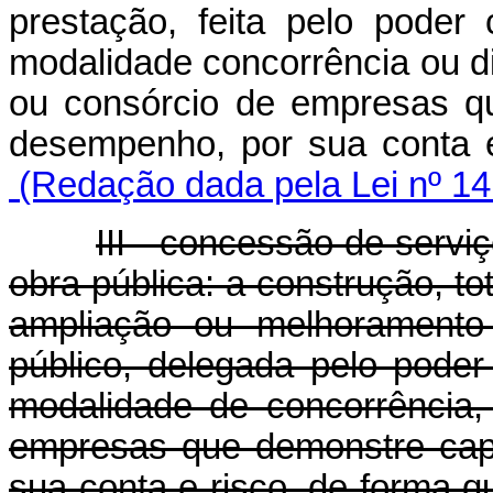
prestação, feita pelo poder 
modalidade concorrência ou di
ou consórcio de empresas q
desempenho, por sua conta 
(Redação dada pela Lei nº 14
III - concessão de servi
obra pública: a construção, to
ampliação ou melhoramento 
público, delegada pelo poder
modalidade de concorrência,
empresas que demonstre capa
sua conta e risco, de forma q