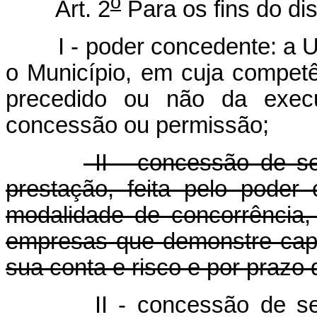
o
Art. 2
Para os fins do dis
I - poder concedente: a Uniã
o Município, em cuja competê
precedido ou não da execu
concessão ou permissão;
II - concessão de se
prestação, feita pelo poder 
modalidade de concorrência,
empresas que demonstre cap
sua conta e risco e por prazo
II - concessão de s