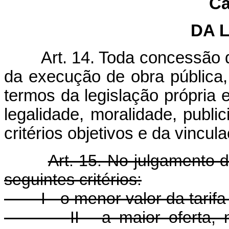
Ca
DA 
Art. 14. Toda concessão 
da execução de obra pública, 
termos da legislação própria 
legalidade, moralidade, publi
critérios objetivos e da vincu
Art. 15. No julgamento 
seguintes critérios:
I - o menor valor da tarif
II - a maior oferta