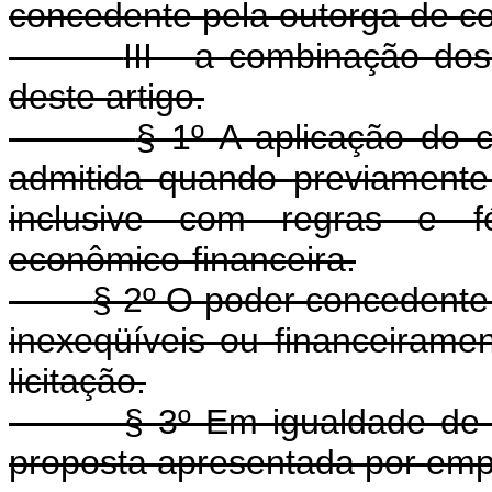
concedente pela outorga de c
III - a combinação dos 
deste artigo.
§ 1º A aplicação do cr
admitida quando previamente e
inclusive com regras e fó
econômico-financeira.
§ 2º O poder concedente
inexeqüíveis ou financeirame
licitação.
§ 3º Em igualdade de 
proposta apresentada por empr