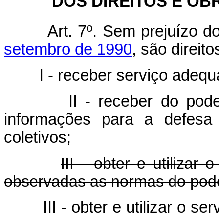
DOS DIREITOS E O
Art. 7º. Sem prejuízo d
setembro de 1990
, são direit
I - receber serviço adequ
II - receber do pod
informações para a defes
coletivos;
III - obter e utilizar
observadas as normas do pod
III - obter e utilizar o s