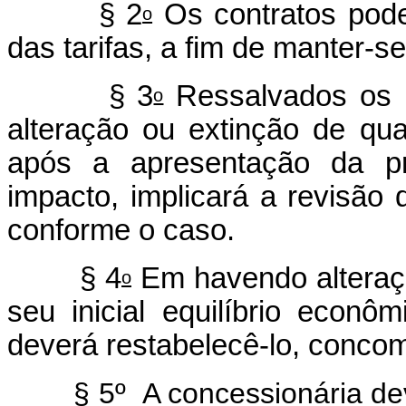
§ 2
Os contratos pode
o
das tarifas, a fim de manter-se
§ 3
Ressalvados os i
o
alteração ou extinção de qua
após a apresentação da p
impacto, implicará a revisão 
conforme o caso.
§ 4
Em havendo alteração
o
seu inicial equilíbrio econô
deverá restabelecê-lo, concom
§ 5º A concessionária dev