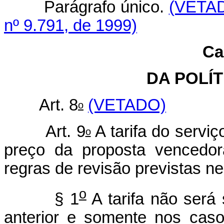
Parágrafo único.
(VETA
nº 9.791, de 1999)
Ca
DA POLÍT
Art. 8
(VETADO)
o
Art. 9
A tarifa do serviç
o
preço da proposta vencedor
regras de revisão previstas nes
o
§ 1
A tarifa não será 
anterior e somente nos caso