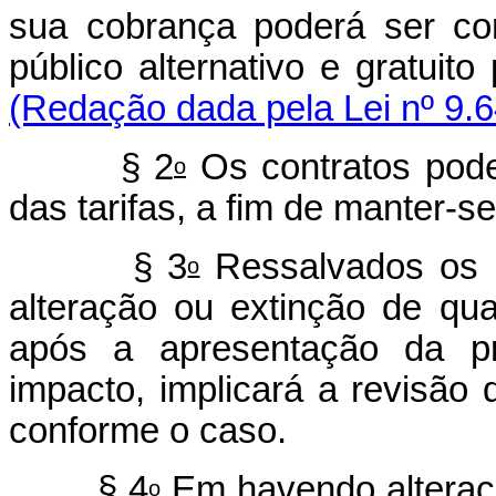
sua cobrança poderá ser con
público alternativo 
(Redação dada pela Lei nº 9.6
§ 2
Os contratos pode
o
das tarifas, a fim de manter-se
§ 3
Ressalvados os i
o
alteração ou extinção de qua
após a apresentação da p
impacto, implicará a revisão 
conforme o caso.
§ 4
Em havendo alteração
o