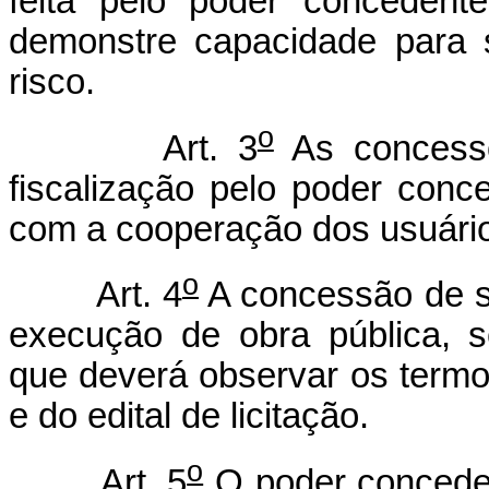
feita pelo poder concedent
demonstre capacidade para 
risco.
o
Art. 3
As concessõ
fiscalização pelo poder conc
com a cooperação dos usuári
o
Art. 4
A concessão de se
execução de obra pública, s
que deverá observar os termo
e do edital de licitação.
o
Art. 5
O poder conceden