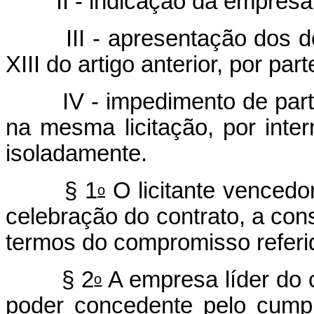
II - indicação da empresa r
III - apresentação dos doc
XIII do artigo anterior, por pa
IV - impedimento de partic
na mesma licitação, por int
isoladamente.
§ 1
O licitante vencedo
o
celebração do contrato, a cons
termos do compromisso referido
§ 2
A empresa líder do 
o
poder concedente pelo cump