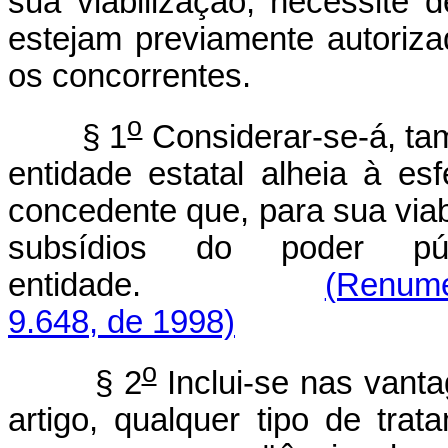
sua viabilização, necessite
estejam previamente autoriza
os concorrentes.
o
§ 1
Considerar-se-á, ta
entidade estatal alheia à esf
concedente que, para sua viab
subsídios do poder púb
entidade.
(Renume
9.648, de 1998)
o
§ 2
Inclui-se nas vanta
artigo, qualquer tipo de trata