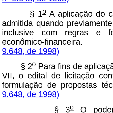
o
§ 1
A aplicação do cri
admitida quando previamente e
inclusive com regras e fó
econômico-financ
9.648, de 1998)
o
§ 2
Para fins de aplicaçã
VII, o edital de licitação c
formulação de propostas té
9.648, de 1998)
o
§ 3
O poder 