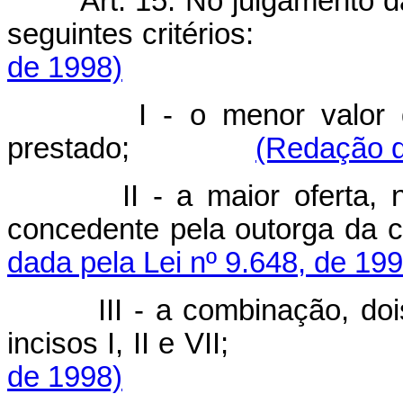
Art. 15. No julgamento 
seguintes critério
de 1998)
I - o menor valor d
prestado;
(Redação d
II - a maior oferta
concedente pela out
dada pela Lei nº 9.648, de 199
III - a combinação, doi
incisos I, II e VI
de 1998)