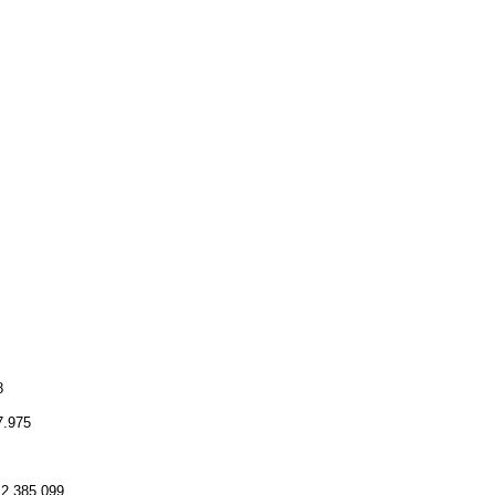
8
7.975
12.385.099