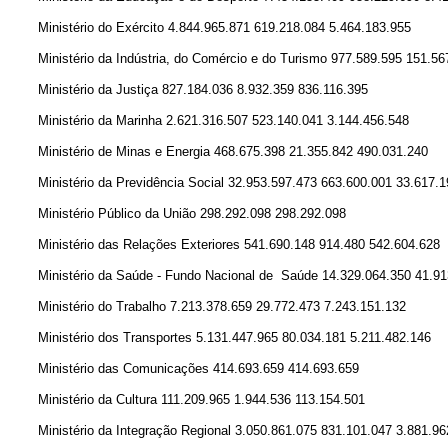
Ministério do Exército 4.844.965.871 619.218.084 5.464.183.955
Ministério da Indústria, do Comércio e do Turismo 977.589.595 151.5
Ministério da Justiça 827.184.036 8.932.359 836.116.395
Ministério da Marinha 2.621.316.507 523.140.041 3.144.456.548
Ministério de Minas e Energia 468.675.398 21.355.842 490.031.240
Ministério da Previdência Social 32.953.597.473 663.600.001 33.617.
Ministério Público da União 298.292.098 298.292.098
Ministério das Relações Exteriores 541.690.148 914.480 542.604.628
Ministério da Saúde - Fundo Nacional de Saúde 14.329.064.350 41.91
Ministério do Trabalho 7.213.378.659 29.772.473 7.243.151.132
Ministério dos Transportes 5.131.447.965 80.034.181 5.211.482.146
Ministério das Comunicações 414.693.659 414.693.659
Ministério da Cultura 111.209.965 1.944.536 113.154.501
Ministério da Integração Regional 3.050.861.075 831.101.047 3.881.96