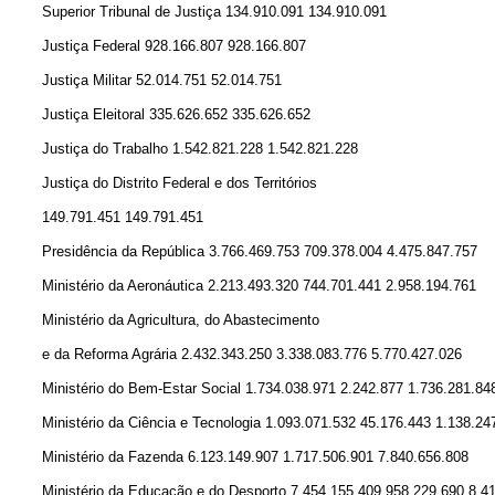
Superior Tribunal de Justiça 134.910.091 134.910.091
Justiça Federal 928.166.807 928.166.807
Justiça Militar 52.014.751 52.014.751
Justiça Eleitoral 335.626.652 335.626.652
Justiça do Trabalho 1.542.821.228 1.542.821.228
Justiça do Distrito Federal e dos Territórios
149.791.451 149.791.451
Presidência da República 3.766.469.753 709.378.004 4.475.847.757
Ministério da Aeronáutica 2.213.493.320 744.701.441 2.958.194.761
Ministério da Agricultura, do Abastecimento
e da Reforma Agrária 2.432.343.250 3.338.083.776 5.770.427.026
Ministério do Bem-Estar Social 1.734.038.971 2.242.877 1.736.281.84
Ministério da Ciência e Tecnologia 1.093.071.532 45.176.443 1.138.24
Ministério da Fazenda 6.123.149.907 1.717.506.901 7.840.656.808
Ministério da Educação e do Desporto 7.454.155.409 958.229.690 8.4