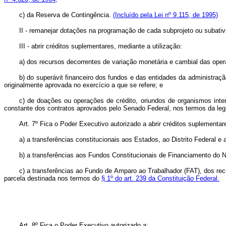
c) da Reserva de Contingência.
(Incluído pela Lei nº 9.115, de 1995)
II - remanejar dotações na programação de cada subprojeto ou subativi
III - abrir créditos suplementares, mediante a utilização:
a) dos recursos decorrentes de variação monetária e cambial das opera
b) do superávit financeiro dos fundos e das entidades da administraçã
originalmente aprovada no exercício a que se refere; e
c) de doações ou operações de crédito, oriundos de organismos inte
constante dos contratos aprovados pelo Senado Federal, nos termos da legi
Art. 7º Fica o Poder Executivo autorizado a abrir créditos suplement
a) a transferências constitucionais aos Estados, ao Distrito Federal 
b) a transferências aos Fundos Constitucionais de Financiamento do 
c) a transferências ao Fundo de Amparo ao Trabalhador (FAT), dos rec
parcela destinada nos termos do
§ 1º do art. 239 da Constituição Federal.
Art. 8º Fica o Poder Executivo autorizado a: