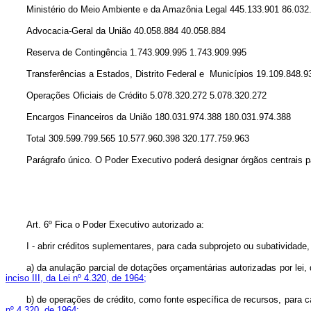
Ministério do Meio Ambiente e da Amazônia Legal 445.133.901 86.032
Advocacia-Geral da União 40.058.884 40.058.884
Reserva de Contingência 1.743.909.995 1.743.909.995
Transferências a Estados, Distrito Federal e Municípios 19.109.848.
Operações Oficiais de Crédito 5.078.320.272 5.078.320.272
Encargos Financeiros da União 180.031.974.388 180.031.974.388
Total 309.599.799.565 10.577.960.398 320.177.759.963
Parágrafo único. O Poder Executivo poderá designar órgãos centrais p
Art. 6º Fica o Poder Executivo autorizado a:
I - abrir créditos suplementares, para cada subprojeto ou subatividade, 
a) da anulação parcial de dotações orçamentárias autorizadas por lei,
inciso III, da Lei nº 4.320, de 1964;
b) de operações de crédito, como fonte específica de recursos, para c
nº 4.320, de 1964;