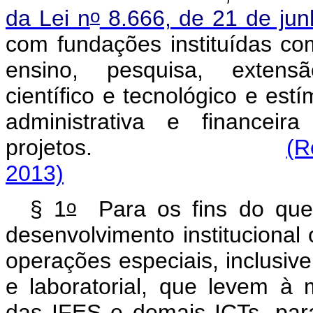
o
da Lei n
8.666, de 21 de ju
com fundações instituídas com
ensino, pesquisa, extensão
científico e tecnológico e est
administrativa e financei
projetos.
(R
2013)
o
§ 1
Para os fins do que 
desenvolvimento institucional 
operações especiais, inclusive 
e laboratorial, que levem à
das IFES e demais ICTs, para