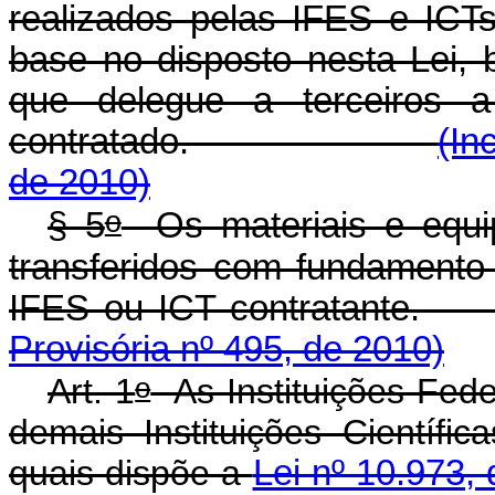
realizados pelas IFES e IC
base no disposto nesta Lei,
que delegue a terceiros 
contratado.
(In
de 2010)
o
§ 5
Os materiais e equip
transferidos com fundamento
IFES ou ICT cont
Provisória nº 495, de 2010)
o
Art. 1
As Instituições Fede
demais Instituições Científi
quais dispõe a
Lei nº 10.973,