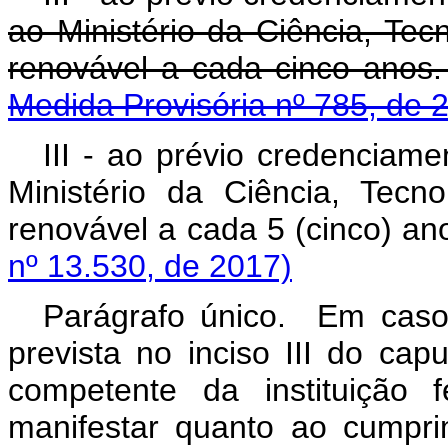
ao Ministério da Ciência, Te
renovável a cada c
Medida Provisória nº 785, de 
III - ao prévio credenciam
Ministério da Ciência, Tecn
renovável a cada 5 (ci
nº 13.530, de 2017)
Parágrafo único. Em caso
prevista no inciso III do
capu
competente da instituição 
manifestar quanto ao cumpr