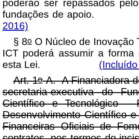
poderão ser repassados pelo
fundações de apo
2016)
o
§ 8
O Núcleo de Inovação T
ICT poderá assumir a forma 
esta Lei.
(Incluído
o
Art. 1
-A.
A Financiadora d
secretaria-executiva do Fu
Científico e Tecnológico 
Desenvolvimento Científico 
Financeiras Oficiais de Fom
contratos, nos termos do inc