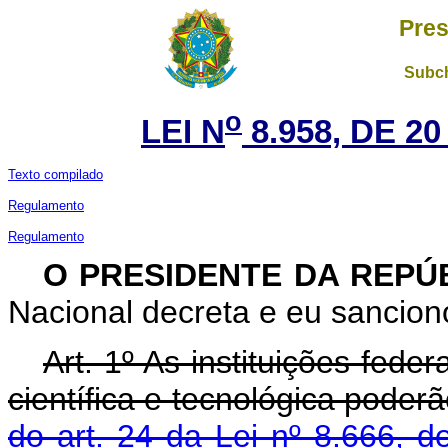
Pres
Subch
o
LEI N
8.958, DE 2
Texto compilado
Regulamento
Regulamento
O PRESIDENTE DA REPÚ
Nacional decreta e eu sanciono
Art. 1º As instituições fede
científica e tecnológica poder
do art. 24 da Lei nº 8.666, 