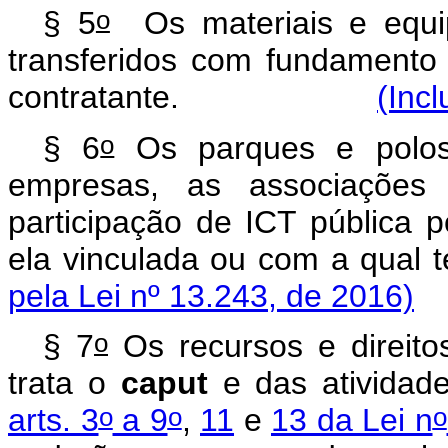
o
§ 5
Os materiais e equip
transferidos com fundamento
contratante.
(Incl
o
§ 6
Os parques e polos 
empresas, as associaçõe
participação de ICT pública p
ela vinculada ou com a
pela Lei nº 13.243, de 2016)
o
§ 7
Os recursos e direito
trata o
caput
e das atividade
o
o
o
arts. 3
a 9
,
11
e
13 da Lei n