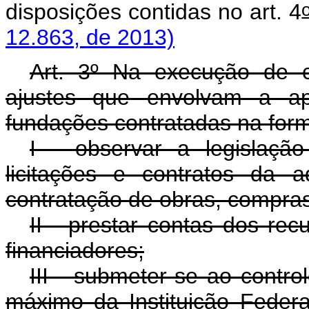
disposições contidas no art. 4
12.863, de 2013)
Art. 3º Na execução de c
ajustes que envolvam a apl
fundações contratadas na form
I - observar a legislação
licitações e contratos da a
contratação de obras, compras
II - prestar contas dos rec
financiadores;
III - submeter-se ao contro
máximo da Instituição Federa