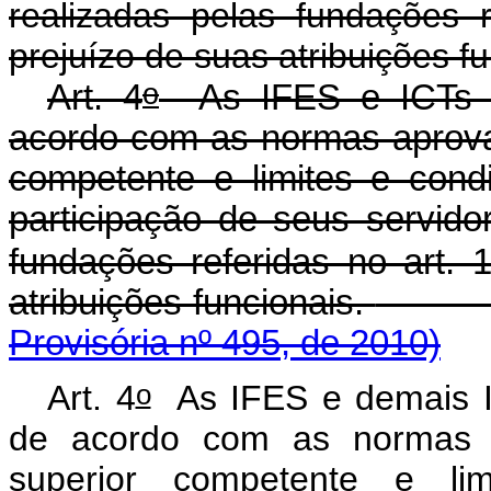
realizadas pelas fundações r
prejuízo de suas atribuições fu
o
Art. 4
As IFES e ICTs co
acordo com as normas aprova
competente e limites e cond
participação de seus servido
fundações referidas no art. 
atribuições funcionais.
Provisória nº 495, de 2010)
o
Art. 4
As IFES e demais IC
de acordo com as normas a
superior competente e li