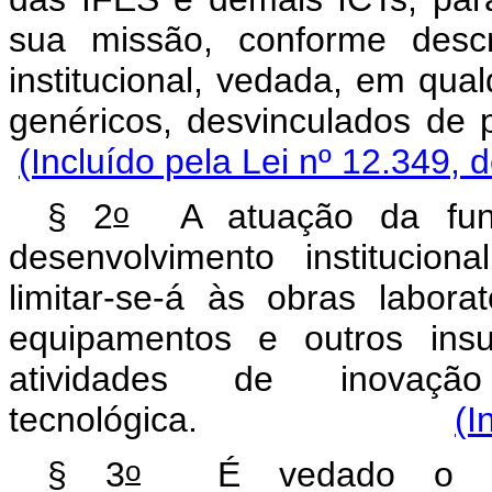
sua missão, conforme descr
institucional, vedada, em qua
genéricos, desvinculad
(Incluído pela Lei nº 12.349, 
o
§ 2
A atuação da fund
desenvolvimento institucion
limitar-se-á às obras labora
equipamentos e outros insu
atividades de inovaç
tecnológica.
(I
o
§ 3
É vedado o enq