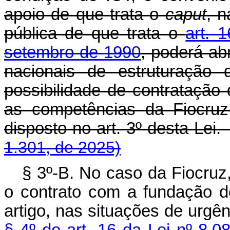
apoio de que trata o
caput
, 
pública de que trata o
art. 
setembro de 1990
, poderá ab
nacionais de estruturação 
possibilidade de contratação
as competências da Fiocruz
disposto no art. 3º desta Lei.
1.301, de 2025)
§ 3º-B. No caso da Fiocruz
o contrato com a fundação d
artigo, nas situações de urgê