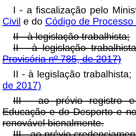
I - a fiscalização pelo Min
Civil
e do
Código de Processo C
II - à legislação trabalhista;
II - à legislação trabalh
Provisória nº 785, de 2017)
II - à legislação trabalhist
de 2017)
III - ao prévio registro 
Educação e do Desporto e no 
renovável bienalmente.
III - ao prévio credenciame