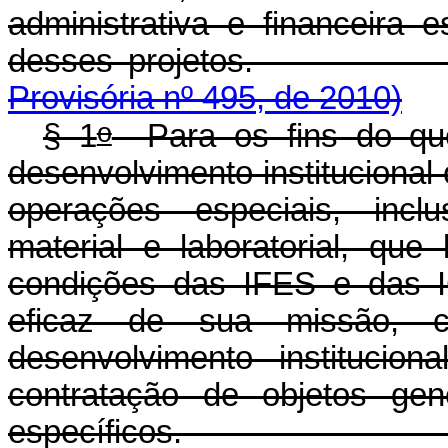
administrativa e financeira 
desses projet
Provisória nº 495, de 2010)
o
§ 1
Para os fins do que
desenvolvimento institucional 
operações especiais, inclu
material e laboratorial, qu
condições das IFES e das I
eficaz de sua missão, c
desenvolvimento institucio
contratação de objetos gen
específicos