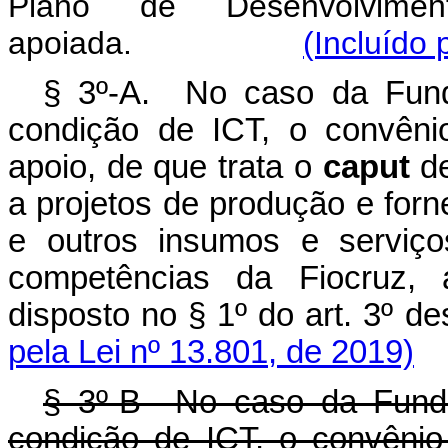
Plano de Desenvolvimento
apoiada.
(Incluído 
§ 3º-A. No caso da Fund
condição de ICT, o convêni
apoio, de que trata o
caput
de
a projetos de produção e for
e outros insumos e serviç
competências da Fiocruz, 
disposto no § 1º do ar
pela Lei nº 13.801, de 2019)
§ 3º-B No caso da Funda
condição de ICT, o convêni