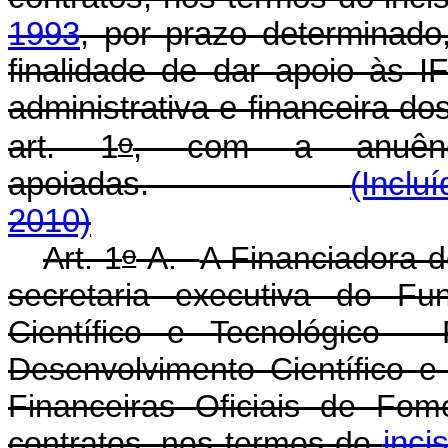
1993
, por prazo determinad
finalidade de dar apoio às I
administrativa e financeira d
o
art. 1
, com a anuênci
apoiadas.
(Inclu
2010)
o
Art. 1
-A.
A Financiadora d
secretaria executiva do Fu
Científico e Tecnológico 
Desenvolvimento Científico 
Financeiras Oficiais de Fom
contratos, nos termos do
inci