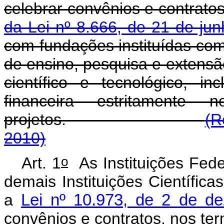
celebrar convênios e contrato
da Lei nº 8.666, de 21 de ju
com fundações instituídas com 
de ensino, pesquisa e extensão
científico e tecnológico, in
financeira estritamente
projetos.
(R
2010)
o
Art. 1
As Instituições Fede
demais Instituições Científica
a
Lei nº 10.973, de 2 de d
convênios e contratos, nos te