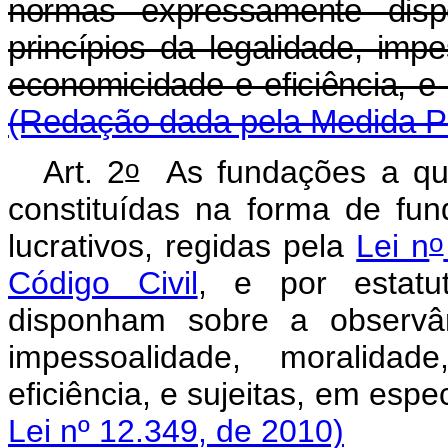
normas expressamente dis
princípios da legalidade, impe
economicidade e eficiên
(Redação dada pela Medida Pr
o
Art. 2
As fundações a que 
constituídas na forma de fun
o
lucrativos, regidas pela
Lei n
Código Civil
, e por estatu
disponham sobre a observân
impessoalidade, moralidad
eficiência, e sujeitas,
Lei nº 12.349, de 2010)