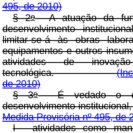
495, de 2010)
o
§ 2
A atuação da fund
desenvolvimento institucion
limitar-se-á às obras labor
equipamentos e outros insum
atividades de inovaç
tecnológica.
(In
de 2010)
o
§ 3
É vedado o enqu
desenvolvimento ins
Medida Provisória nº 495, de 
I - atividades como manut