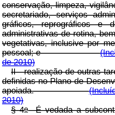
conservação, limpeza, vigilân
secretariado, serviços admin
gráficos, reprográficos e 
administrativas de rotina, b
vegetativas, inclusive por 
pessoal; e
(In
de 2010)
II - realização de outras t
definidas no Plano de Desenvol
apoiada.
(Inclu
2010)
o
§ 4
É vedada a subcontra