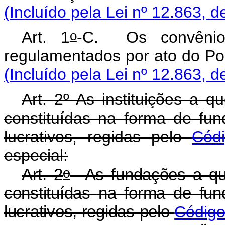
(Incluído pela Lei nº 12.863, d
o
Art. 1
-C. Os convênio
regulamentados por ato
(Incluído pela Lei nº 12.863, d
Art. 2º As instituições a q
constituídas na forma de fun
lucrativos, regidas pelo
Códi
especial:
o
Art. 2
As fundações a que
constituídas na forma de fun
lucrativos, regidas pelo
Código 