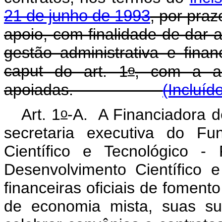
21 de junho de 1993
, por pra
apoio, com finalidade de dar a
gestão administrativa e fina
o
caput
do art. 1
, com a an
apoiadas.
(Incluíd
o
Art. 1
-A. A Financiadora d
secretaria executiva do Fu
Científico e Tecnológico 
Desenvolvimento Científico 
financeiras oficiais de fomen
de economia mista, suas sub