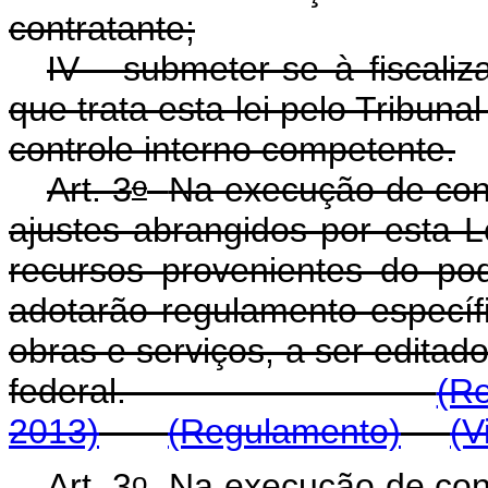
contratante;
IV - submeter-se à fiscali
que trata esta lei pelo Tribun
controle interno competente.
o
Art. 3
Na execução de conv
ajustes abrangidos por esta L
recursos provenientes do po
adotarão regulamento específ
obras e serviços, a ser editad
federal.
(R
2013)
(Regulamento)
(V
o
Art. 3
Na execução de conv