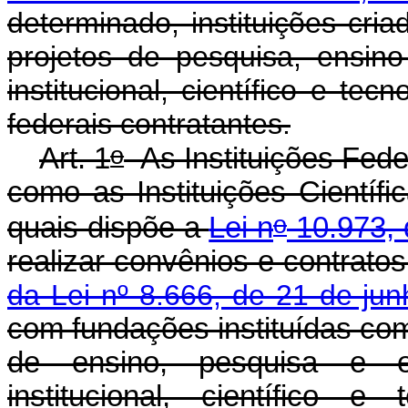
determinado, instituições cri
projetos de pesquisa, ensin
institucional, científico e tec
federais contratantes.
o
Art. 1
As Instituições Fede
como as Instituições Científi
o
quais dispõe a
Lei n
10.973, 
realizar convênios e contrato
da Lei nº 8.666, de 21 de ju
com fundações instituídas com 
de ensino, pesquisa e e
institucional, científico e