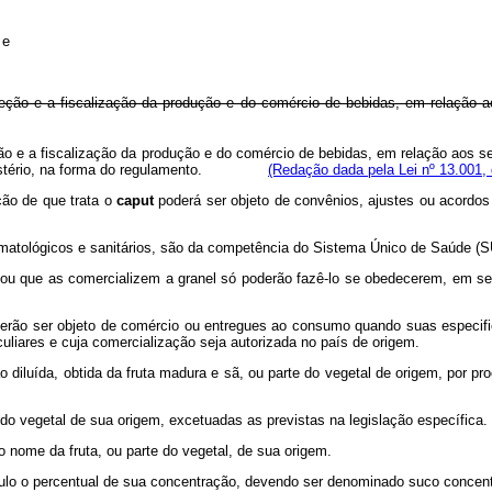
 e
nspeção e a fiscalização da produção e do comércio de bebidas, em relação 
ção e a fiscalização da produção e do comércio de bebidas, em relação aos s
 Ministério, na forma do regulamento.
(Redação dada pela Lei nº 13.001,
ção de que trata o
caput
poderá ser objeto de convênios, ajustes ou acordos
omatológicos e sanitários, são da competência do Sistema Único de Saúde (S
s ou que as comercializem a granel só poderão fazê-lo se obedecerem, em 
derão ser objeto de comércio ou entregues ao consumo quando suas especifi
uliares e cuja comercialização seja autorizada no país de origem.
 diluída, obtida da fruta madura e sã, ou parte do vegetal de origem, por 
 vegetal de sua origem, excetuadas as previstas na legislação específica.
me da fruta, ou parte do vegetal, de sua origem.
lo o percentual de sua concentração, devendo ser denominado suco concent