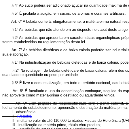
§ 4º Ao suco poderá ser adicionado açúcar na quantidade máxima de dez
§ 5º É proibida a adição, em sucos, de aromas e corantes artificiais.
Art. 6º A bebida conterá, obrigatoriamente, a matéria-prima natural r
§ 1º As bebidas que não atenderem ao disposto no caput deste artigo ser
§ 2º As bebidas que apresentarem características organolépticas própria
serem estabelecidas na regulamentação desta lei.
Art. 7º As bebidas dietéticas e de baixa caloria poderão ser industri
sua elaboração.
§ 1º Na industrialização de bebidas dietéticas e de baixa caloria, poderã
§ 2º Na rotulagem de bebida dietética e de baixa caloria, além dos dize
sua classe e quantidade ou peso por unidade.
§ 3º É livre a comercialização, em todo o território nacional, das bebidas
Art. 8º É facultado o uso da denominação conhaque, seguida da esp
não aproveite como matéria-prima o destilado ou aguardente vínica.
Art. 9º Sem prejuízo da responsabilidade civil e penal cabível,
fechamento do estabelecimento, apreensão e destinação da matéria-prima,
I - advertência;
II -
(Vetado).
II - multa no valor de até 110.000 Unidades Fiscais de Referência (
III - inutilização da matéria-prima, rótulo e/ou produto;