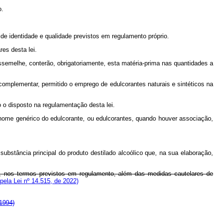
o.
 de identidade e qualidade previstos em regulamento próprio.
es desta lei.
emelhe, conterão, obrigatoriamente, esta matéria-prima nas quantidades a
o complementar, permitido o emprego de edulcorantes naturais e sintéticos na
 o disposto na regulamentação desta lei.
nome genérico do edulcorante, ou edulcorantes, quando houver associação,
stância principal do produto destilado alcoólico que, na sua elaboração,
nte, nos termos previstos em regulamento, além das medidas cautelares de
ela Lei nº 14.515, de 2022)
1994)