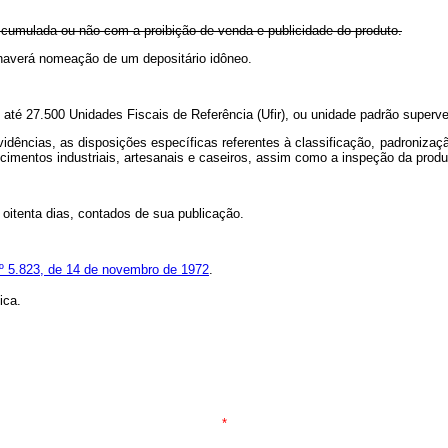
 cumulada ou não com a proibição de venda e publicidade do produto.
 haverá nomeação de um depositário idôneo.
lor de até 27.500 Unidades Fiscais de Referência (Ufir), ou unidade padr
idências, as disposições específicas referentes à classificação, padronizaçã
cimentos industriais, artesanais e caseiros, assim como a inspeção da produç
 oitenta dias, contados de sua publicação.
nº 5.823, de 14 de novembro de 1972
.
ica.
*