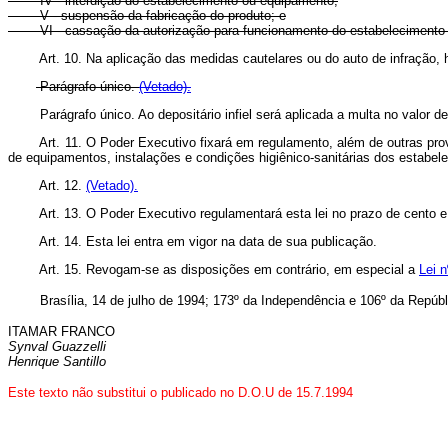
IV - interdição do estabelecimento ou equipamento;
V - suspensão da fabricação do produto; e
VI - cassação da autorização para funcionamento do estabelecimento
Art. 10. Na aplicação das medidas cautelares ou do auto de infração,
Parágrafo único.
(Vetado).
Parágrafo único. Ao depositário infiel será aplicada a multa no va
Art. 11. O Poder Executivo fixará em regulamento, além de outras prov
de equipamentos, instalações e condições higiênico-sanitárias dos estabele
Art. 12.
(Vetado).
Art. 13. O Poder Executivo regulamentará esta lei no prazo de cento e
Art. 14. Esta lei entra em vigor na data de sua publicação.
Art. 15. Revogam-se as disposições em contrário, em especial a
Lei 
Brasília, 14 de julho de 1994; 173º da Independência e 106º da Repúbl
ITAMAR FRANCO
Synval Guazzelli
Henrique Santillo
Este texto não substitui o publicado no D.O.U de 15.7.1994