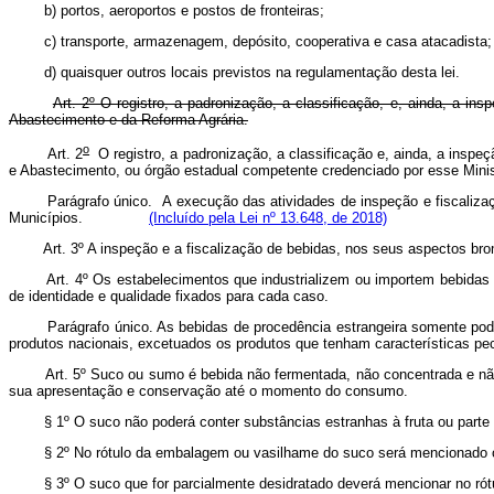
b) portos, aeroportos e postos de fronteiras;
c) transporte, armazenagem, depósito, cooperativa e casa atacadista;
d) quaisquer outros locais previstos na regulamentação desta lei.
Art. 2º O registro, a padronização, a classificação, e, ainda, a i
Abastecimento e da Reforma Agrária.
o
Art. 2
O registro, a padronização, a classificação e, ainda, a inspe
e Abastecimento, ou órgão estadual competente credenciado por esse
Parágrafo único. A execução das atividades de inspeção e fiscaliza
Municípios.
(Incluído pela Lei nº 13.648, de 2018)
Art. 3º A inspeção e a fiscalização de bebidas, nos seus aspectos br
Art. 4º Os estabelecimentos que industrializem ou importem bebida
de identidade e qualidade fixados para cada caso.
Parágrafo único. As bebidas de procedência estrangeira somente po
produtos nacionais, excetuados os produtos que tenham características pec
Art. 5º Suco ou sumo é bebida não fermentada, não concentrada e não
sua apresentação e conservação até o momento do consumo.
§ 1º O suco não poderá conter substâncias estranhas à fruta ou parte do
§ 2º No rótulo da embalagem ou vasilhame do suco será mencionado o no
§ 3º O suco que for parcialmente desidratado deverá mencionar no rótu