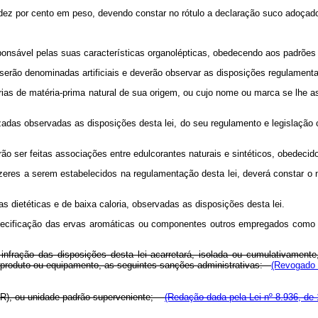
 por cento em peso, devendo constar no rótulo a declaração suco adoçad
esponsável pelas suas características organolépticas, obedecendo aos padrões
ão denominadas artificiais e deverão observar as disposições regulamentar
s de matéria-prima natural de sua origem, ou cujo nome ou marca se lhe ass
alizadas observadas as disposições desta lei, do seu regulamento e legislaçã
o ser feitas associações entre edulcorantes naturais e sintéticos, obedecido
res a serem estabelecidos na regulamentação desta lei, deverá constar o 
 dietéticas e de baixa caloria, observadas as disposições desta lei.
ecificação das ervas aromáticas ou componentes outros empregados como sub
 a infração das disposições desta lei acarretará, isolada ou cumulativame
 produto ou equipamento, as seguintes sanções administrativas:
(Revogado p
UFIR), ou unidade padrão superveniente;
(Redação dada pela Lei nº 8.936, de 