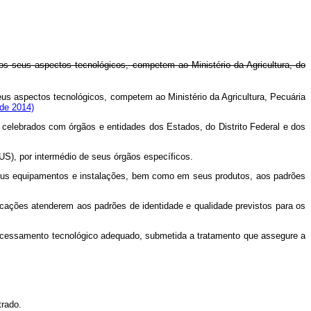
aos seus aspectos tecnológicos, competem ao Ministério da Agricultura, do
eus aspectos tecnológicos, competem ao Ministério da Agricultura, Pecuária
 de 2014)
 celebrados com órgãos e entidades dos Estados, do Distrito Federal e dos
US), por intermédio de seus órgãos específicos.
seus equipamentos e instalações, bem como em seus produtos, aos padrões
cações atenderem aos padrões de identidade e qualidade previstos para os
processamento tecnológico adequado, submetida a tratamento que assegure a
rado.