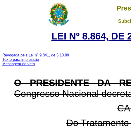
Pres
Subch
LEI Nº 8.864, DE
Revogada pela Lei nº 9.841, de 5.10.99
Texto para impressão
Mensagem de veto
O PRESIDENTE DA R
Congresso Nacional decreta 
CA
Do Tratamento 