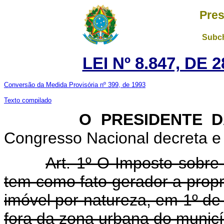
Pres
Subch
LEI Nº 8.847, DE
Conversão da Medida Provisória nº 399, de 1993
Texto compilado
O PRESIDENTE DA 
Congresso Nacional decreta e 
Art. 1º O Imposto sobre 
tem como fato gerador a propr
imóvel por natureza, em 1º de 
fora da zona urbana do municí