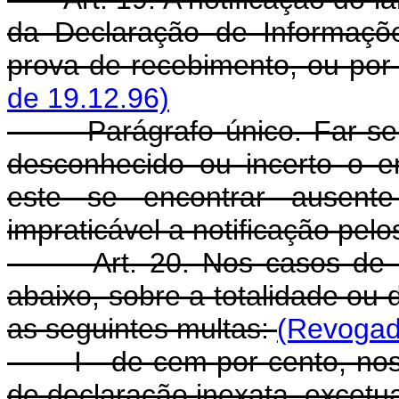
da Declaração de Informaçõ
prova de recebimento, ou por 
de 19.12.96)
Parágrafo único. Far-se-á n
desconhecido ou incerto o e
este se encontrar ausente
impraticável a notificação pelo
Art. 20. Nos casos de lan
abaixo, sobre a totalidade ou 
as seguintes multas:
(Revogado
I - de cem por cento, nos c
de declaração inexata, excetua