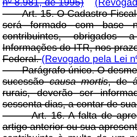
nº 8.981, de 1995)
(Revogado
Art. 15. O Cadastro Fiscal 
será formado com base na
contribuintes, obrigados
Informações do ITR, nos prazo
Federal.
(Revogado pela Lei nº
Parágrafo único. O desmemb
sucessão
causa mortis
, de á
rurais, deverão ser infor
sessenta dias, a contar de sua
Art. 16. A falta de aprese
artigo anterior ou sua apresent