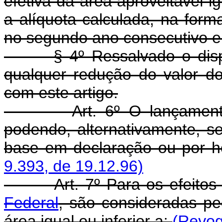
efetiva da área aproveitável ig
a alíquota calculada, na forma
no segundo ano consecutivo e 
§ 4º Ressalvado o dispost
qualquer redução do valor d
com este artigo.
Art. 6º O lançamento do
podendo, alternativamente, s
base em declaração ou por 
9.393, de 19.12.96)
Art. 7º Para os efeitos
Federal
, são consideradas pe
área igual ou inferior a:
(Revog