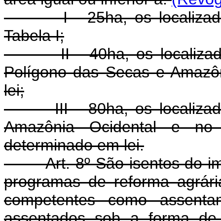
I - 25ha, os localizados
Tabela I;
II - 40ha, os localizados
Polígono das Secas e Amazôn
lei;
III - 80ha, os localizado
Amazônia Ocidental e no 
determinado em lei.
Art. 8º São isentos do impo
programas de reforma agrária
competentes como assentam
assentados sob a forma de 