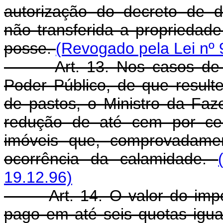
autorização do decreto de d
não transferida a propriedade
posse.
(Revogado pela Lei nº 
Art. 13. Nos casos de cal
Poder Público, de que resulte
de pastos, o Ministro da Faz
redução de até cem por cen
imóveis que, comprovadamen
ocorrência da calamidade.
19.12.96)
Art. 14. O valor do impos
pago em até seis quotas igua