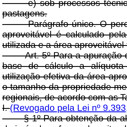
e) sob processos técnicos
pastagens.
Parágrafo único. O percent
aproveitável é calculado pel
utilizada e a área aproveitável 
Art. 5º Para a apuração do 
base de cálculo a alíquota
utilização efetiva da área apr
o tamanho da propriedade me
regionais, de acordo com as Tab
I.
(Revogado pela Lei nº 9.393
§ 1º Para obtenção da alíq