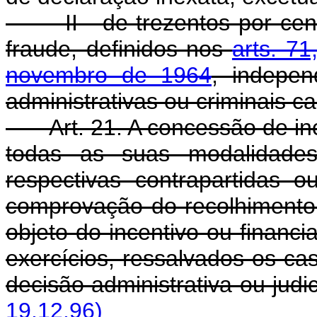
II - de trezentos por cento
fraude, definidos nos
arts. 71
novembro de 1964
, indepen
administrativas ou criminais ca
Art. 21. A concessão de inc
todas as suas modalidades
respectivas contrapartidas o
comprovação do recolhimento d
objeto do incentivo ou financi
exercícios, ressalvados os 
decisão administrativa ou judic
19.12.96)