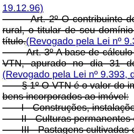
19.12.96)
Art. 2º O contribuinte do i
rural, o titular de seu domíni
título.
(Revogado pela Lei nº 9.
Art. 3º A base de cálculo d
VTN, apurado no dia 31 de 
(Revogado pela Lei nº 9.393, 
§ 1º O VTN é o valor do imóv
bens incorporados ao imóvel:
I - Construções, instalações
II - Culturas permanentes e
III - Pastagens cultivadas 