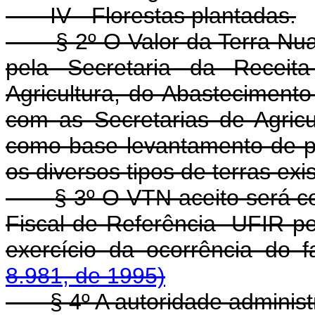
IV - Florestas plantadas.
§ 2º O Valor da Terra Nua 
pela Secretaria da Receita
Agricultura, do Abasteciment
com as Secretarias de Agricu
como base levantamento de pr
os diversos tipos de terras exi
§ 3º O VTN aceito será c
Fiscal de Referência -UFIR pe
exercício da ocorrência do f
8.981, de 1995)
§ 4º A autoridade administr