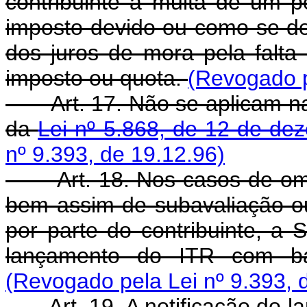
contribuinte à multa de um 
imposto devido ou como se de
dos juros de mora pela falta 
imposto ou quota.
(Revogado p
Art. 17. Não se aplicam na 
da
Lei nº 5.868, de 12 de de
nº 9.393, de 19.12.96)
Art. 18. Nos casos de omis
bem assim de subavaliação ou
por parte do contribuinte, a
lançamento do ITR com b
(Revogado pela Lei nº 9.393, 
Art. 19. A notificação do la