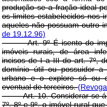
produção se a fração ideal po
os limites estabelecidos nos in
aqueles não possuam outro i
de 19.12.96)
Art. 9º É isento do impost
imóveis rurais, de área infe
incisos de I a III do art. 7º, 
domínio útil ou possuidor a
urbano e o explore só ou c
eventual de terceiros.
(Revogad
Art. 10. Considerar-se-á ex
7º, 8º e 9º, o imóvel rural qu