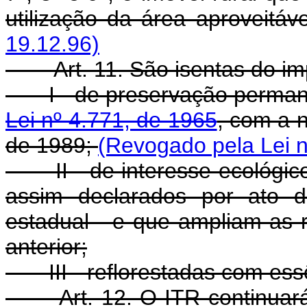
utilização da área aproveitáv
19.12.96)
Art. 11. São isentas do i
I - de preservação permanent
Lei nº 4.771, de 1965
, com a 
de 1989;
(Revogado pela Lei n
II - de interesse ecológico
assim declarados por ato d
estadual - e que ampliam as r
anterior;
III - reflorestadas com essê
Art. 12. O ITR continuará d