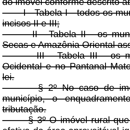
do imóvel conforme descrito a
I - Tabela I - todos os mun
incisos II e III;
II - Tabela II - os municí
Secas e Amazônia Oriental as
III - Tabela III - os mun
Ocidental e no Pantanal Mat
lei.
§ 2º No caso de imóvel
município, o enquadramen
tributação.
§ 3º O imóvel rural que ap