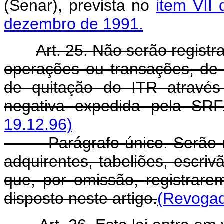
(Senar), prevista no
item VII 
dezembro de 1991.
Art. 25. Não serão regist
operações ou transações, de
de quitação do ITR através
negativa expedida pela SRF
19.12.96)
Parágrafo único. Serão res
adquirentes, tabeliões, escriv
que, por omissão, registrar
disposto neste artigo.
(Revogad