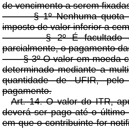
de vencimento a serem fixadas
§ 1º Nenhuma quota será 
imposto de valor inferior a c
§ 2º É facultado ao con
parcialmente, o pagamento da
§ 3º O valor em moeda corr
determinado mediante a multi
quantidade de UFIR, pelo
pagamento.
Art. 14. O valor do ITR, ap
deverá ser pago até o último
em que o contribuinte for notif