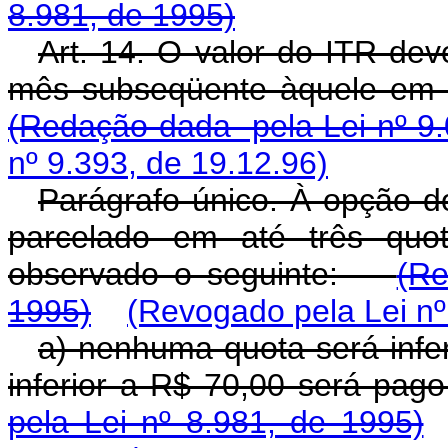
8.981, de 1995)
Art. 14. O valor do ITR deve
mês subseqüente àquele em qu
(Redação dada pela Lei nº 9.
nº 9.393, de 19.12.96)
Parágrafo único. À opção do
parcelado em até três quot
observado o seguinte:
(Re
1995)
(Revogado pela Lei nº
a) nenhuma quota será infer
inferior a R$ 70,00 será p
pela Lei nº 8.981, de 1995)