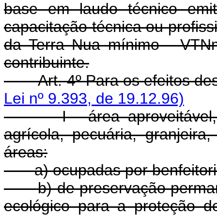
base em laudo técnico emit
capacitação técnica ou profiss
da Terra Nua mínimo - VTNm
contribuinte.
Art. 4º Para os efeitos dest
Lei nº 9.393, de 19.12.96)
I - área aproveitável, a 
agrícola, pecuária, granjeira,
áreas:
a) ocupadas por benfeitorias
b) de preservação permanent
ecológico para a proteção d