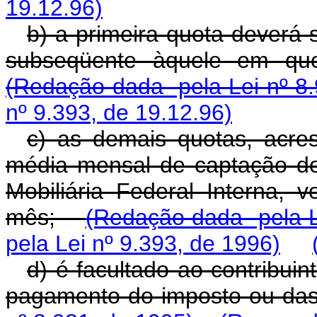
19.12.96)
b) a primeira quota deverá s
subseqüente àquele em que
(Redação dada pela Lei nº 8.
nº 9.393, de 19.12.96)
c) as demais quotas, acres
média mensal de captação do 
Mobiliária Federal Interna, 
mês;
(Redação dada pela L
pela Lei nº 9.393, de 1996)
d) é facultado ao contribuin
pagamento do imposto ou d