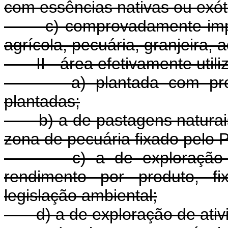
com essências nativas ou exót
c) comprovadamente impres
agrícola, pecuária, granjeira, a
II - área efetivamente utili
a) plantada com produt
plantadas;
b) a de pastagens naturais,
zona de pecuária fixado pelo 
c) a de exploração extr
rendimento por produto, f
legislação ambiental;
d) a de exploração de ativid