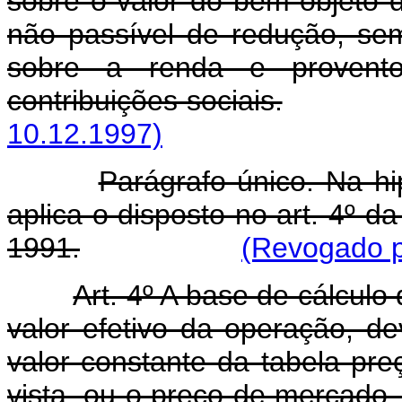
sobre o valor do bem objeto 
não passível de redução, sem
sobre a renda e provent
contribuições sociais.
10.12.1997)
Parágrafo único. Na hi
aplica o disposto no art. 4º 
1991.
(Revogado p
Art. 4º A base de cálculo 
valor efetivo da operação, de
valor constante da tabela pr
vista, ou o preço de mercado