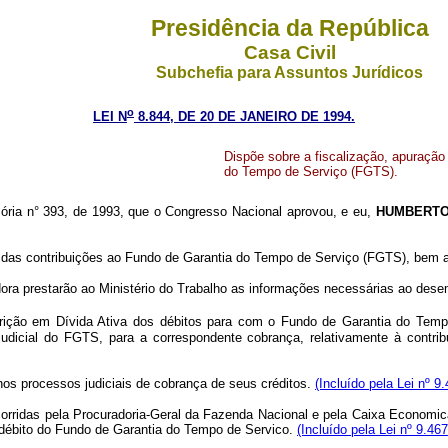
Presidência da República
Casa Civil
Subchefia para Assuntos Jurídicos
o
LEI N
8.844, DE 20 DE JANEIRO DE 1994.
Dispõe sobre a fiscalização, apuração
do Tempo de Serviço (FGTS).
ória n° 393, de 1993, que o Congresso Nacional aprovou, e eu,
HUMBERTO 
ão das contribuições ao Fundo de Garantia do Tempo de Serviço (FGTS), bem
 prestarão ao Ministério do Trabalho as informações necessárias ao dese
crição em Dívida Ativa dos débitos para com o Fundo de Garantia do Tem
judicial do FGTS, para a correspondente cobrança, relativamente à contrib
s processos judiciais de cobrança de seus créditos.
(Incluído pela Lei nº 9
das pela Procuradoria-Geral da Fazenda Nacional e pela Caixa Economica F
 débito do Fundo de Garantia do Tempo de Servico.
(Incluído pela Lei nº 9.46