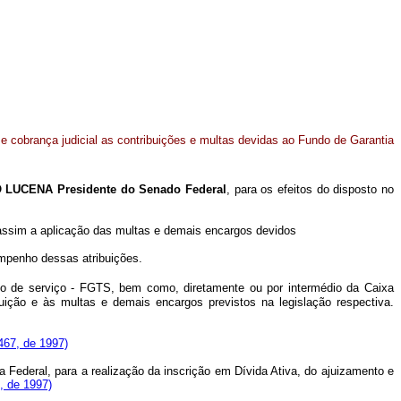
 e cobrança judicial as contribuições e multas devidas ao Fundo de Garantia
LUCENA Presidente do Senado Federal
, para os efeitos do disposto no
 assim a aplicação das multas e demais encargos devidos
mpenho dessas atribuições.
po de serviço - FGTS, bem como, diretamente ou por intermédio da Caixa
uição e às multas e demais encargos previstos na legislação respectiva.
.467, de 1997)
ederal, para a realização da inscrição em Dívida Ativa, do ajuizamento e
7, de 1997)