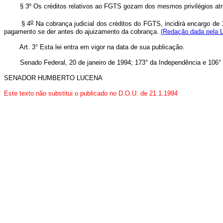
§ 3º Os créditos relativos ao FGTS gozam dos mesmos privilégios atrib
o
§ 4
Na cobrança judicial dos créditos do FGTS, incidirá encargo de 1
pagamento se der antes do ajuizamento da cobrança.
(Redação dada pela L
Art.
3° Esta lei entra em vigor na data de sua publicação.
Senado Federal, 20 de janeiro de 1994; 173° da Independência e 106° 
SENADOR HUMBERTO LUCENA
Este texto não substitui o publicado no D.O.U. de 21.1.1994