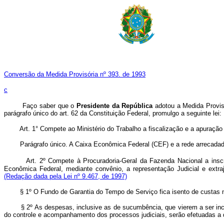
Conversão da Medida Provisória nº 393. de 1993
c
Faço saber que o
Presidente da República
adotou a Medida Provis
parágrafo único do art. 62 da Constituição Federal, promulgo a seguinte lei:
Art.
1° Compete ao Ministério do Trabalho a fiscalização e a apuraç
Parágrafo único. A Caixa Econômica Federal (CEF) e a rede arrecadadora
Art. 2º Compete à Procuradoria-Geral da Fazenda Nacional a ins
Econômica Federal, mediante convênio, a representação Judicial e extra
(Redação dada pela Lei nº 9.467, de 1997)
§ 1º O Fundo de Garantia do Tempo de Serviço fica isento de custas no
§ 2º As despesas, inclusive as de sucumbência, que vierem a ser incorri
do controle e acompanhamento dos processos judiciais, serão efetuadas a