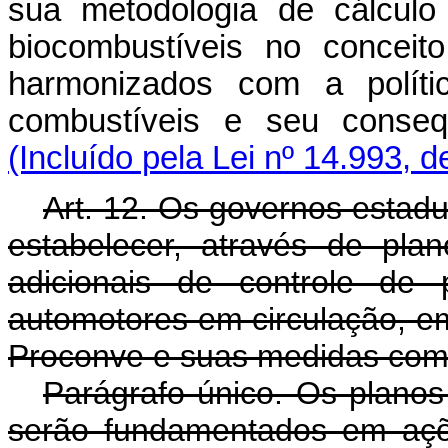
sua metodologia de cálculo
biocombustíveis no conceit
harmonizados com a polít
combustíveis e seu cons
(Incluído pela Lei nº 14.993, 
Art. 12. Os governos estadu
estabelecer, através de pla
adicionais de controle de 
automotores em circulação, e
Proconve e suas medidas com
Parágrafo único. Os planos
serão fundamentados em açõe