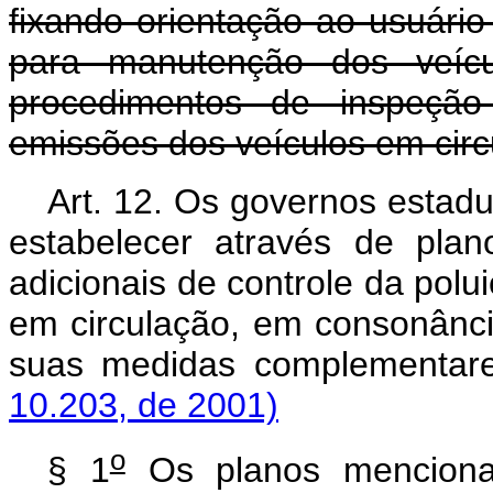
fixando orientação ao usuári
para manutenção dos veícu
procedimentos de inspeção 
emissões dos veículos em circ
Art. 12. Os governos estadu
estabelecer através de pla
adicionais de controle da polu
em circulação, em consonânc
suas medidas complemen
10.203, de 2001)
o
§ 1
Os planos mencion