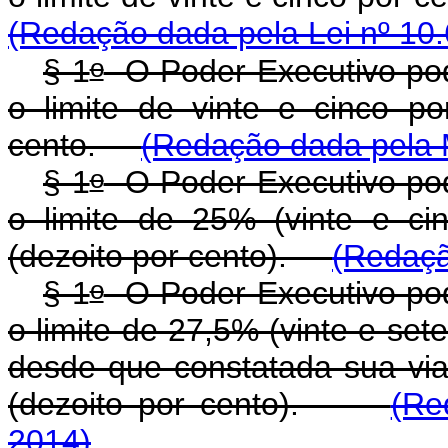
(Redação dada pela Lei nº 10.
o
§ 1
O Poder Executivo pode
o limite de vinte e cinco po
cento.
(Redação dada pela M
o
§ 1
O Poder Executivo pode
o limite de 25% (vinte e ci
(dezoito por cento).
(Redaçã
o
§ 1
O Poder Executivo pode
o limite de 27,5% (vinte e sete
desde que constatada sua viab
(dezoito por cento).
(Re
2014)