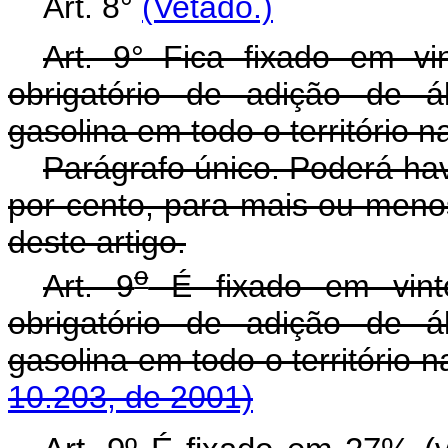
Art. 8°
(Vetado.)
Art. 9° Fica fixado em vi
obrigatório de adição de ál
gasolina em todo o território n
Parágrafo único. Poderá ha
por cento, para mais ou menos
deste artigo.
o
Art. 9
É fixado em vinte
obrigatório de adição de ál
gasolina em todo o território
10.203, de 2001)