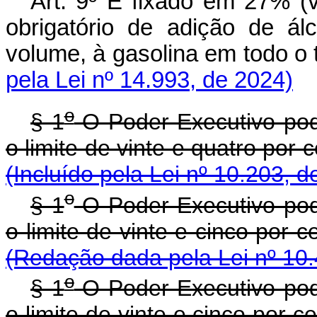
Art. 9º É fixado em 27% (v
obrigatório de adição de álc
volume, à gasolina em todo o 
pela Lei nº 14.993, de 2024)
o
§ 1
O Poder Executivo pode
o limite de vinte e quatro por 
(Incluído pela Lei nº 10.203, 
o
§ 1
O Poder Executivo pode
o limite de vinte e cinco por 
(Redação dada pela Lei nº 10.
o
§ 1
O Poder Executivo pode
o limite de vinte e cinco por 