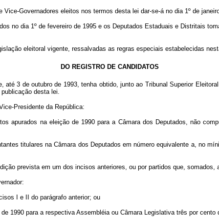
 Vice-Governadores eleitos nos termos desta lei dar-se-á no dia 1º de janeir
 dia 1º de fevereiro de 1995 e os Deputados Estaduais e Distritais tomarã
gislação eleitoral vigente, ressalvadas as regras especiais estabelecidas nesta
DO REGISTRO DE CANDIDATOS
e, até 3 de outubro de 1993, tenha obtido, junto ao Tribunal Superior Eleitora
publicação desta lei.
Vice-Presidente da República:
s apurados na eleição de 1990 para a Câmara dos Deputados, não comput
tantes titulares na Câmara dos Deputados em número equivalente a, no míni
dição prevista em um dos incisos anteriores, ou por partidos que, somados
ernador:
os I e II do parágrafo anterior; ou
de 1990 para a respectiva Assembléia ou Câmara Legislativa três por cento 