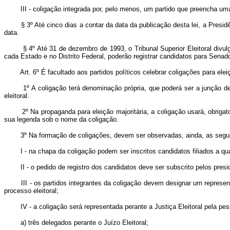
III - coligação integrada por, pelo menos, um partido que preencha uma 
§ 3º Até cinco dias a contar da data da publicação desta lei, a Presidên
data.
§ 4º Até 31 de dezembro de 1993, o Tribunal Superior Eleitoral divulgará
cada Estado e no Distrito Federal, poderão registrar candidatos para Senad
Art. 6º É facultado aos partidos políticos celebrar coligações para el
1º A coligação terá denominação própria, que poderá ser a junção de tod
eleitoral.
2º Na propaganda para eleição majoritária, a coligação usará, obrigator
sua legenda sob o nome da coligação.
3º Na formação de coligações, devem ser observadas, ainda, as segui
I - na chapa da coligação podem ser inscritos candidatos filiados a qualqu
II - o pedido de registro dos candidatos deve ser subscrito pelos presid
III - os partidos integrantes da coligação devem designar um representant
processo eleitoral;
IV - a coligação será representada perante a Justiça Eleitoral pela pess
a) três delegados perante o Juízo Eleitoral;