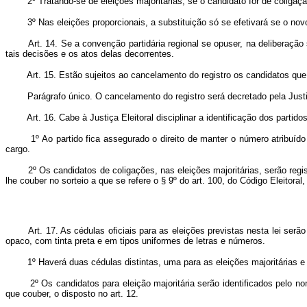
2º Tratando-se de eleições majoritárias, se o candidato for de coligação,
3º Nas eleições proporcionais, a substituição só se efetivará se o novo p
Art. 14. Se a convenção partidária regional se opuser, na deliberação
tais decisões e os atos delas decorrentes.
Art. 15. Estão sujeitos ao cancelamento do registro os candidatos qu
Parágrafo único. O cancelamento do registro será decretado pela Justiça E
Art. 16. Cabe à Justiça Eleitoral disciplinar a identificação dos partid
1º Ao partido fica assegurado o direito de manter o número atribuído à s
cargo.
2º Os candidatos de coligações, nas eleições majoritárias, serão regist
lhe couber no sorteio a que se refere o § 9º do art. 100, do Código Eleitoral
Art. 17. As cédulas oficiais para as eleições previstas nesta lei se
opaco, com tinta preta e em tipos uniformes de letras e números.
1º Haverá duas cédulas distintas, uma para as eleições majoritárias e 
2º Os candidatos para eleição majoritária serão identificados pelo nome 
que couber, o disposto no art. 12.