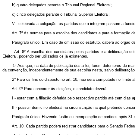
b) quatro delegados perante o Tribunal Regional Eleitoral;
c) cinco delegados perante o Tribunal Superior Eleitoral;
V - celebrada a coligação, os partidos que a integram passam a funcionar 
Art. 7º As normas para a escolha dos candidatos e para a formação de 
Parágrafo único. Em caso de omissão do estatuto, caberá ao órgão de direç
Art. 8º A escolha dos candidatos pelos partidos e a deliberação sob
Eleitoral, podendo ser utilizados os já existentes.
1º Aos que, na data de publicação desta lei, forem detentores de mandato
da convenção, independentemente de sua escolha nesta, salvo deliberação e
2º Para os fins do disposto no art. 10, não será computado no limite ali 
Art. 9º Para concorrer às eleições, o candidato deverá:
I - estar com a filiação deferida pelo respectivo partido até cem dias ap
II - possuir domicílio eleitoral na circunscrição na qual pretende conc
Parágrafo único. Havendo fusão ou incorporação de partidos após 31 de deze
Art. 10. Cada partido poderá registrar candidatos para o Senado Fede