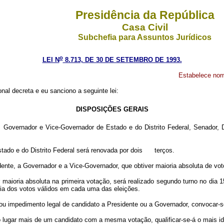
Presidência da República
Casa Civil
Subchefia para Assuntos Jurídicos
o
LEI N
8.713, DE 30 DE SETEMBRO DE 1993.
Estabelece nor
al decreta e eu sanciono a seguinte lei:
DISPOSIÇÕES GERAIS
a, Governador e Vice-Governador de Estado e do Distrito Federal, Senador, 
ado e do Distrito Federal será renovada por dois terços.
sidente, a Governador e a Vice-Governador, que obtiver maioria absoluta de v
ioria absoluta na primeira votação, será realizado segundo turno no dia 15
ria dos votos válidos em cada uma das eleições.
u impedimento legal de candidato a Presidente ou a Governador, convocar-s
ugar mais de um candidato com a mesma votação, qualificar-se-á o mais id