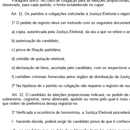
Parágrafo único. No caso de coligação para as eleições proporcionais, i
observado, para cada partido, o limite estabelecido no
caput
.
Art. 11. Os partidos e coligações solicitarão à Justiça Eleitoral o re
1º O pedido de registro deve ser instruído com os seguintes document
a) cópia, autenticada pela Justiça Eleitoral, da ata a que se refere o art
b) autorização do candidato;
c) prova de filiação partidária;
d) certidão de quitação eleitoral;
e) declaração de bens, assinada pelo candidato, com os respectivos va
f) certidões criminais fornecidas pelos órgãos de distribuição da Justiça
2º Na hipótese de o partido ou coligação não requerer o registro de seus 
Art. 12. O candidato às eleições proporcionais indicará, no pedido 
sobrenome, cognome, nome abreviado, apelido ou nome pelo qual é mais co
que ordem de preferência deseja registrar-se.
1º Verificada a ocorrência de homonímia, a Justiça Eleitoral procederá
I - havendo dúvida, poderá exigir do candidato prova de que é conhecido 