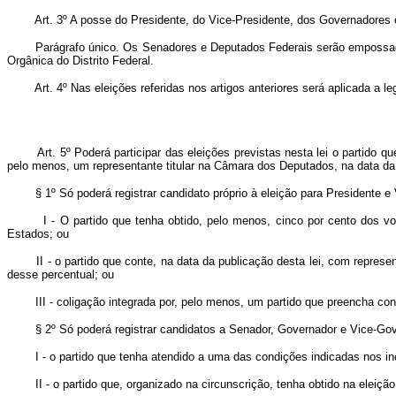
Art. 3º A posse do Presidente, do Vice-Presidente, dos Governadores e
Parágrafo único. Os Senadores e Deputados Federais serão empossados no
Orgânica do Distrito Federal.
Art. 4º Nas eleições referidas nos artigos anteriores será aplicada a le
Art. 5º Poderá participar das eleições previstas nesta lei o partido qu
pelo menos, um representante titular na Câmara dos Deputados, na data da 
§ 1º Só poderá registrar candidato próprio à eleição para Presidente e 
I - O partido que tenha obtido, pelo menos, cinco por cento dos voto
Estados; ou
II - o partido que conte, na data da publicação desta lei, com represen
desse percentual; ou
III - coligação integrada por, pelo menos, um partido que preencha con
§ 2º Só poderá registrar candidatos a Senador, Governador e Vice-Gov
I - o partido que tenha atendido a uma das condições indicadas nos incis
II - o partido que, organizado na circunscrição, tenha obtido na eleição 