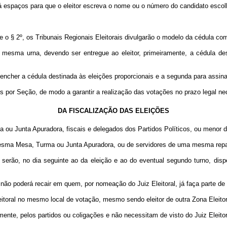
espaços para que o eleitor escreva o nome ou o número do candidato escolhid
o § 2º, os Tribunais Regionais Eleitorais divulgarão o modelo da cédula com
 mesma urna, devendo ser entregue ao eleitor, primeiramente, a cédula des
ncher a cédula destinada às eleições proporcionais e a segunda para assinala
por Seção, de modo a garantir a realização das votações no prazo legal nec
DA FISCALIZAÇÃO DAS ELEIÇÕES
a ou Junta Apuradora, fiscais e delegados dos Partidos Políticos, ou menor d
 mesma Mesa, Turma ou Junta Apuradora, ou de servidores de uma mesma repar
erão, no dia seguinte ao da eleição e ao do eventual segundo turno, disp
es não poderá recair em quem, por nomeação do Juiz Eleitoral, já faça parte 
ral no mesmo local de votação, mesmo sendo eleitor de outra Zona Eleitora
e, pelos partidos ou coligações e não necessitam de visto do Juiz Eleitor