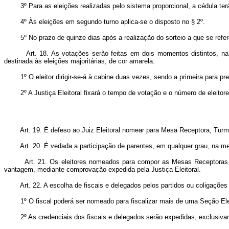
3º Para as eleições realizadas pelo sistema proporcional, a cédula terá 
4º Às eleições em segundo turno aplica-se o disposto no § 2º.
5º No prazo de quinze dias após a realização do sorteio a que se refere 
Art. 18. As votações serão feitas em dois momentos distintos, na
destinada às eleições majoritárias, de cor amarela.
1º O eleitor dirigir-se-á à cabine duas vezes, sendo a primeira para pree
2º A Justiça Eleitoral fixará o tempo de votação e o número de eleitores 
Art. 19. É defeso ao Juiz Eleitoral nomear para Mesa Receptora, Turm
Art. 20. É vedada a participação de parentes, em qualquer grau, na
Art. 21. Os eleitores nomeados para compor as Mesas Receptoras s
vantagem, mediante comprovação expedida pela Justiça Eleitoral.
Art. 22. A escolha de fiscais e delegados pelos partidos ou coligaçõ
1º O fiscal poderá ser nomeado para fiscalizar mais de uma Seção Eleito
2º As credenciais dos fiscais e delegados serão expedidas, exclusivament