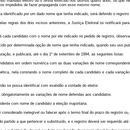
ndo mandato eletivo ou o tenha exercido nos últimos quatro anos, ou que 
didatos impedidos de fazer propaganda com esse mesmo nome;
a identificado por um dado nome que tenha indicado, será deferido o registro
regras dos dois incisos anteriores, a Justiça Eleitoral os notificará pa
cada candidato com o nome por ele indicado no pedido de registro, observada
do por determinada opção de nome que tenha indicado, quando seu uso puder
ação, e publicará, até o dia 1º de setembro de 1994, as seguintes listas:
candidatos em ordem numérica com as duas variações de nome correspondente
ca, nela constando o nome completo de cada candidato e cada variação 
e possa identificar com exatidão a vontade do eleitor.
á obrigatoriamente as variações de nome deferidas aos candidatos.
dente com nome de candidato a eleição majoritária.
r considerado inelegível ou falecer após o termo final do prazo do registro ou,
artido a que pertencer o substituído, e o registro deverá ser requerido até 