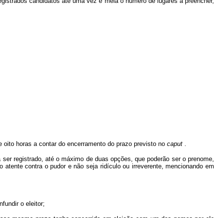
gistrados candidatos até uma vez e meia o número de lugares a preencher,
e oito horas a contar do encerramento do prazo previsto no
caput
.
ja ser registrado, até o máximo de duas opções, que poderão ser o prenome,
atente contra o pudor e não seja ridículo ou irreverente, mencionando em
undir o eleitor;