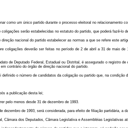
como um único partido durante o processo eleitoral no relacionamento com a 
coligações serão estabelecidas no estatuto do partido, que poderá fazê-lo de
ão nacional do partido estabelecer as normas a que se refere este artigo, p
re coligações deverão ser feitas no período de 2 de abril a 31 de maio de 1
 de Deputado Federal, Estadual ou Distrital, é assegurado o registro de c
m contrário do órgão de direção nacional do partido.
definido o número de candidatos da coligação ou partido que, na condição do 
ós a publicação desta lei;
orrer pelo menos desde 31 de dezembro de 1993.
mbro de 1993, será considerada, para efeito de filiação partidária, a data 
ral, Câmara dos Deputados, Câmara Legislativa e Assembléias Legislativas at