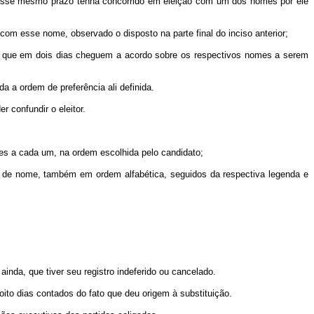
nesse mesmo prazo tenha concorrido em eleição com um dos nomes por ele
 com esse nome, observado o disposto na parte final do inciso anterior;
ra que em dois dias cheguem a acordo sobre os respectivos nomes a serem
 a ordem de preferência ali definida.
 confundir o eleitor.
s a cada um, na ordem escolhida pelo candidato;
de nome, também em ordem alfabética, seguidos da respectiva legenda e
 ainda, que tiver seu registro indeferido ou cancelado.
oito dias contados do fato que deu origem à substituição.