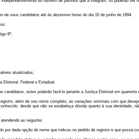
ndependentemente do número de partidos que a integram, só poderão ser re
gistro de seus candidatos até às dezenove horas do dia 10 de junho de 1994.
os:
igo 8º;
lores atualizados;
 Eleitoral, Federal e Estadual.
candidatos, estes poderão fazê-lo perante a Justiça Eleitoral em quarenta 
de registro, além de seu nome completo, as variações nominais com que dese
nhecido, desde que não se estabeleça dúvida quanto à sua identidade, não 
 atendendo ao seguinte:
por dada opção de nome que indicou no pedido de registro e que possa conf