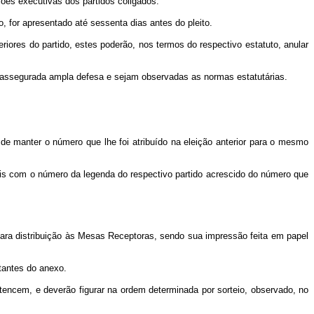
ões executivas dos partidos coligados.
 for apresentado até sessenta dias antes do pleito.
eriores do partido, estes poderão, nos termos do respectivo estatuto, anular
ja assegurada ampla defesa e sejam observadas as normas estatutárias.
de manter o número que lhe foi atribuído na eleição anterior para o mesmo
is com o número da legenda do respectivo partido acrescido do número que
e para distribuição às Mesas Receptoras, sendo sua impressão feita em papel
tantes do anexo.
tencem, e deverão figurar na ordem determinada por sorteio, observado, no