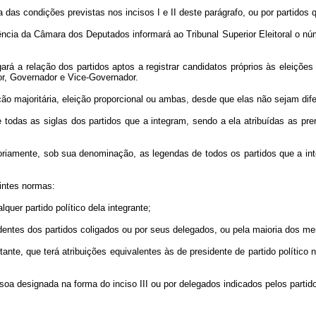
das condições previstas nos incisos I e II deste parágrafo, ou por partid
cia da Câmara dos Deputados informará ao Tribunal Superior Eleitoral o nú
 a relação dos partidos aptos a registrar candidatos próprios às eleições
or, Governador e Vice-Governador.
eição majoritária, eleição proporcional ou ambas, desde que elas não sejam di
as as siglas dos partidos que a integram, sendo a ela atribuídas as prerro
iamente, sob sua denominação, as legendas de todos os partidos que a inte
ntes normas:
er partido político dela integrante;
entes dos partidos coligados ou por seus delegados, ou pela maioria dos me
e, que terá atribuições equivalentes às de presidente de partido político no
oa designada na forma do inciso III ou por delegados indicados pelos part