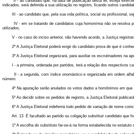
II - ao candidato que, na data de publicação desta lei, esteja exerce
indicados, será deferida a sua utilização no registro, ficando outros can
III - ao candidato que, pela sua vida política, social ou profissional, sej
IV - em se tratando de candidatos cuja homonímia não se resolva pelas 
utilizados;
V - no caso do inciso anterior, não havendo acordo, a Justiça registrará 
2º A Justiça Eleitoral poderá exigir do candidato prova de que é conheci
3º A Justiça Eleitoral organizará, para auxiliar os escrutinadores na apur
I - a primeira, ordenada por partidos, terá a relação dos respectivos 
II - a segunda, com índice onomástico e organizada em ordem alfabéti
número.
4º Na apuração serão anulados os votos dados a homônimos em que não s
5º Ao decidir sobre os pedidos de registro, a Justiça Eleitoral publicar
6º A Justiça Eleitoral indeferirá todo pedido de variação de nome coinci
Art. 13. É facultado ao partido ou coligação substituir candidato que fo
1º A escolha do substituto far-se-á na forma estabelecida no estatuto do p