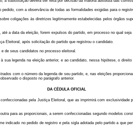
 a substituição deverá ser feita por decisão da maioria absoluta das comiss
edido, com a observância de todas as formalidades exigidas para o registro,
 sobre coligações às diretrizes legitimamente estabelecidas pelos órgãos sup
e, até a data da eleição, forem expulsos do partido, em processo no qual se
leitoral, após solicitação do partido que registrou o candidato.
os e de seus candidatos no processo eleitoral.
ua legenda na eleição anterior, e ao candidato, nessa hipótese, o direito 
rados com o número da legenda de seu partido, e, nas eleições proporciona
, observado o disposto no parágrafo anterior.
DA CÉDULA OFICIAL
rão confeccionadas pela Justiça Eleitoral, que as imprimirá com exclusividad
outra para as proporcionais, a serem confeccionadas segundo modelos cons
indicado no pedido de registro e pela sigla adotada pelo partido a que per