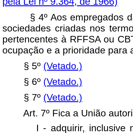
pela Lei nº 9.364, de 1966)
§ 4º Aos empregados da CB
sociedades criadas nos termo
pertencentes à RFFSA ou CBTU
ocupação e a prioridade para 
§ 5º
(Vetado.)
§ 6º
(Vetado.)
§ 7º
(Vetado.)
Art. 7º Fica a União autor
I - adquirir, inclusive me