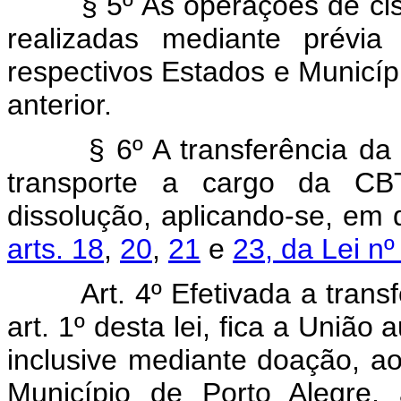
§ 5º As operações de cisão 
realizadas mediante prévia
respectivos Estados e Municíp
anterior.
§ 6º A transferência da
transporte a cargo da CB
dissolução, aplicando-se, em 
arts. 18
,
20
,
21
e
23, da Lei nº
Art. 4º Efetivada a tran
art. 1º desta lei, fica a União 
inclusive mediante doação, a
Município de Porto Alegre,