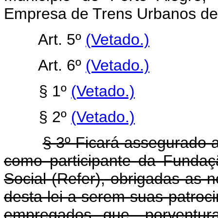
Empresa de Trens Urbanos de P
Art. 5º
(Vetado.)
Art. 6º
(Vetado.)
§ 1º
(Vetado.)
§ 2º
(Vetado.)
§ 3º Ficará assegurado 
como participante da Fundaç
Social (Refer), obrigadas as 
desta lei a serem suas patro
empregados que, porventura