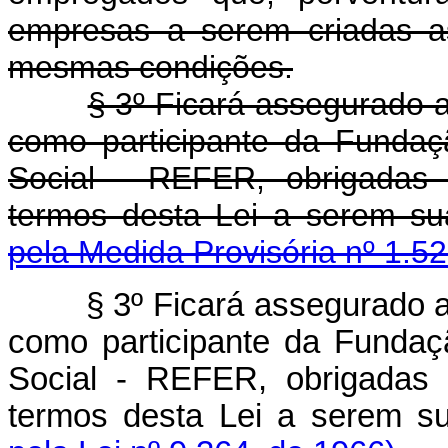
empresas a serem criadas as
mesmas condições.
§ 3º Ficará assegurado 
como participante da Fundaç
Social - REFER, obrigadas 
termos desta Lei a serem s
pela Medida Provisória nº 1.5
§ 3º Ficará assegurado 
como participante da Fundaç
Social - REFER, obrigadas 
termos desta Lei a serem su