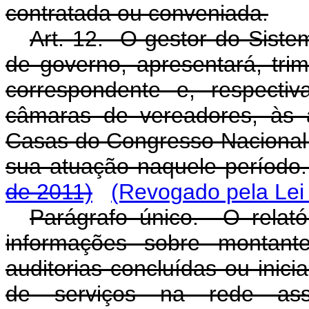
contratada ou conveniada.
Art. 12. O gestor do Sist
de governo, apresentará, tri
correspondente e, respecti
câmaras de vereadores, às a
Casas do Congresso Nacional r
sua atuação naquele período
de 2011)
(Revogado pela Lei
Parágrafo único. O relatór
informações sobre montante
auditorias concluídas ou inic
de serviços na rede assis