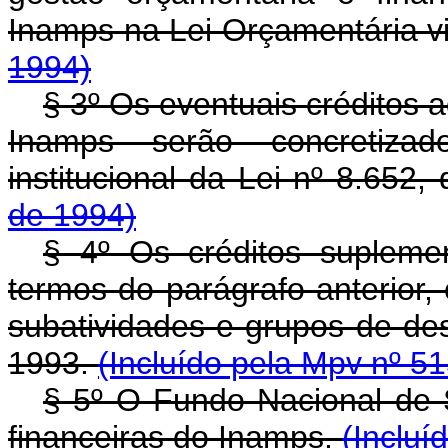
Inamps na Lei Orçamentária v
1994)
§ 3º Os eventuais créditos 
Inamps serão concretiza
institucional da Lei nº 8.652
de 1994)
§ 4º Os créditos supleme
termos do parágrafo anterior
subatividades e grupos de des
1993.
(Incluído pela Mpv nº 5
§ 5º O Fundo Nacional de 
financeiras do Inamps.
(Incluí