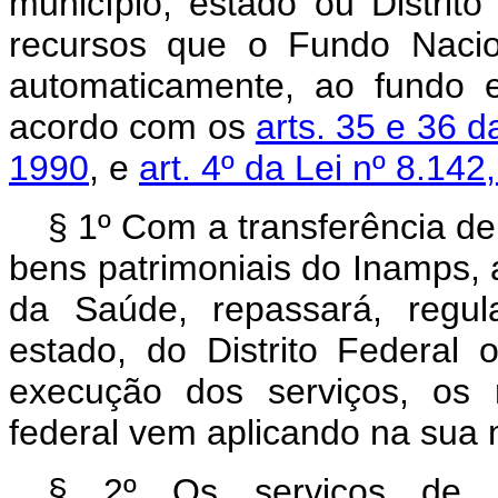
município, estado ou Distrit
recursos que o Fundo Nacio
automaticamente, ao fundo 
acordo com os
arts. 35 e 36 
1990
, e
art. 4º da Lei nº 8.14
§ 1º
Com a transferência de
bens patrimoniais do Inamps, a
da Saúde, repassará, regu
estado, do Distrito Federal 
execução dos serviços, os 
federal vem aplicando na sua
§ 2º
Os serviços de a