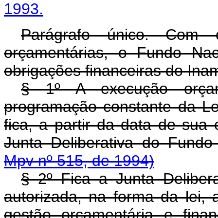
1993.
Parágrafo único. Com 
orçamentárias, o Fundo Nac
obrigações financeiras do Ina
§ 1º A execução orçam
programação constante da Lei
fica, a partir da data de sua
Junta Deliberativa do Fund
Mpv nº 515, de 1994)
§ 2º Fica a Junta Delibe
autorizada, na forma da lei, 
gestão orçamentária e fina