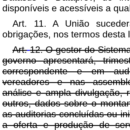
disponíveis e acessíveis a qua
Art.
11. A União sucede
obrigações, nos termos desta l
Art.
12. O gestor do Sistem
governo apresentará, trime
correspondente e em aud
vereadores e nas assembléi
análise e ampla divulgação, r
outros, dados sobre o montan
as auditorias concluídas ou i
a oferta e produção de serv