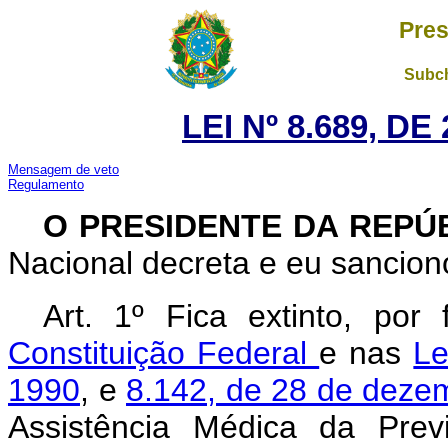
Pres
Subch
LEI Nº 8.689, D
Mensagem de veto
Regulamento
O PRESIDENTE DA REPÚ
Nacional decreta e eu sanciono
Art.
1º Fica extinto, por
Constituição Federal
e nas
Le
1990
, e
8.142, de 28 de deze
Assistência Médica da Previ