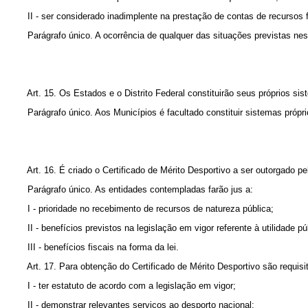
II - ser considerado inadimplente na prestação de contas de recursos fin
Parágrafo único. A ocorrência de qualquer das situações previstas neste
Art. 15. Os Estados e o Distrito Federal constituirão seus próprios sist
Parágrafo único. Aos Municípios é facultado constituir sistemas próprios
Art. 16. É criado o Certificado de Mérito Desportivo a ser outorgado pe
Parágrafo único. As entidades contempladas farão jus a:
I - prioridade no recebimento de recursos de natureza pública;
II - benefícios previstos na legislação em vigor referente à utilidade pú
III - benefícios fiscais na forma da lei.
Art. 17. Para obtenção do Certificado de Mérito Desportivo são requisit
I - ter estatuto de acordo com a legislação em vigor;
II - demonstrar relevantes serviços ao desporto nacional;