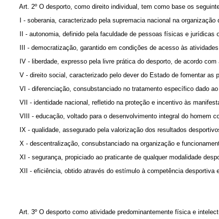
Art. 2º O desporto, como direito individual, tem como base os seguintes
I - soberania, caracterizado pela supremacia nacional na organização da
II - autonomia, definido pela faculdade de pessoas físicas e jurídicas o
III - democratização, garantido em condições de acesso às atividades d
IV - liberdade, expresso pela livre prática do desporto, de acordo com 
V - direito social, caracterizado pelo dever do Estado de fomentar as pr
VI - diferenciação, consubstanciado no tratamento específico dado ao des
VII - identidade nacional, refletido na proteção e incentivo às manifesta
VIII - educação, voltado para o desenvolvimento integral do homem como 
IX - qualidade, assegurado pela valorização dos resultados desportivos,
X - descentralização, consubstanciado na organização e funcionamento h
XI - segurança, propiciado ao praticante de qualquer modalidade desporti
XII - eficiência, obtido através do estímulo à competência desportiva e 
Art. 3º O desporto como atividade predominantemente física e intelectu