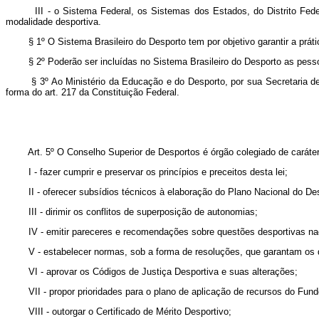
III - o Sistema Federal, os Sistemas dos Estados, do Distrito Federal
modalidade desportiva.
§ 1º O Sistema Brasileiro do Desporto tem por objetivo garantir a prática
§ 2º Poderão ser incluídas no Sistema Brasileiro do Desporto as pessoas
§ 3º Ao Ministério da Educação e do Desporto, por sua Secretaria de De
forma do art. 217 da Constituição Federal.
Art. 5º O Conselho Superior de Desportos é órgão colegiado de caráter co
I - fazer cumprir e preservar os princípios e preceitos desta lei;
II - oferecer subsídios técnicos à elaboração do Plano Nacional do Des
III - dirimir os conflitos de superposição de autonomias;
IV - emitir pareceres e recomendações sobre questões desportivas nac
V - estabelecer normas, sob a forma de resoluções, que garantam os direi
VI - aprovar os Códigos de Justiça Desportiva e suas alterações;
VII - propor prioridades para o plano de aplicação de recursos do Fundo
VIII - outorgar o Certificado de Mérito Desportivo;