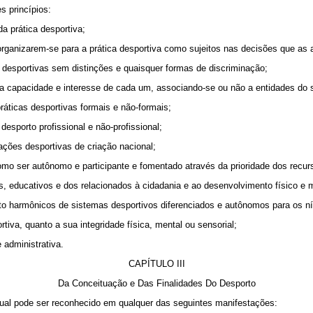
 princípios:
 prática desportiva;
rganizarem-se para a prática desportiva como sujeitos nas decisões que as 
esportivas sem distinções e quaisquer formas de discriminação;
a capacidade e interesse de cada um, associando-se ou não a entidades do s
áticas desportivas formais e não-formais;
porto profissional e não-profissional;
ções desportivas de criação nacional;
ser autônomo e participante e fomentado através da prioridade dos recurs
 educativos e dos relacionados à cidadania e ao desenvolvimento físico e m
armônicos de sistemas desportivos diferenciados e autônomos para os nívei
va, quanto a sua integridade física, mental ou sensorial;
administrativa.
CAPÍTULO III
Da Conceituação e Das Finalidades Do Desporto
al pode ser reconhecido em qualquer das seguintes manifestações: