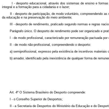
I - desporto educacional, através dos sistemas de ensino e formas assi
integral e a formação para a cidadania e o lazer;
II - desporto de participação, de modo voluntário, compreendendo as moda
da educação e na preservação do meio ambiente;
III - desporto de rendimento, praticado segundo normas e regras nacionai
Parágrafo único. O desporto de rendimento pode ser organizado e prat
I - de modo profissional, caracterizado por remuneração pactuada por co
II - de modo não-profissional, compreendendo o desporto:
a) semiprofissional, expresso pela existência de incentivos materiais q
b) amador, identificado pela inexistência de qualquer forma de remunera
Art. 4º O Sistema Brasileiro do Desporto compreende:
I - o Conselho Superior de Desportos;
II - a Secretaria de Desportos do Ministério da Educação e do Desport