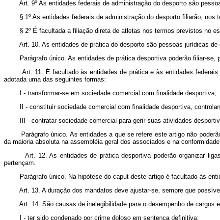
Art. 9º As entidades federais de administração do desporto são pessoas 
§ 1º As entidades federais de administração do desporto filiarão, nos te
§ 2º É facultada a filiação direta de atletas nos termos previstos no est
Art. 10. As entidades de prática do desporto são pessoas jurídicas de dire
Parágrafo único. As entidades de prática desportiva poderão filiar-se, 
Art. 11. É facultado às entidades de prática e às entidades federais de
adotada uma das seguintes formas:
I - transformar-se em sociedade comercial com finalidade desportiva;
II - constituir sociedade comercial com finalidade desportiva, controland
III - contratar sociedade comercial para gerir suas atividades desportiv
Parágrafo único. As entidades a que se refere este artigo não poderão uti
da maioria absoluta na assembléia geral dos associados e na conformidade
Art. 12. As entidades de prática desportiva poderão organizar ligas r
pertençam.
Parágrafo único. Na hipótese do caput deste artigo é facultado às entida
Art. 13. A duração dos mandatos deve ajustar-se, sempre que possível, a
Art. 14. São causas de inelegibilidade para o desempenho de cargos e fun
I - ter sido condenado por crime doloso em sentença definitiva;