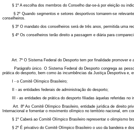
§ 1º A escolha dos membros do Conselho dar-se-á por eleição ou indicaç
§ 2º Quando segmentos e setores desportivos tornarem-se relevantes e 
conselheiros.
§ 3º O mandato dos conselheiros será de três anos, permitida uma re
§ 4º Os conselheiros terão direito a passagem e diária para compareci
Art. 7º O Sistema Federal do Desporto tem por finalidade promover e apr
Parágrafo único. O Sistema Federal do Desporto congrega as pessoas fís
prática do desporto, bem como às incumbências da Justiça Desportiva e, e
I - o Comitê Olímpico Brasileiro;
II - as entidades federais de administração do desporto;
III - as entidades de prática do desporto filiadas àquelas referidas no in
Art. 8º Ao Comitê Olímpico Brasileiro, entidade jurídica de direito pri
Internacional e fomentar o movimento olímpico no território nacional, em c
§ 1º Caberá ao Comitê Olímpico Brasileiro representar o olimpismo brasi
§ 2º É privativo do Comitê Olímpico Brasileiro o uso da bandeira e dos