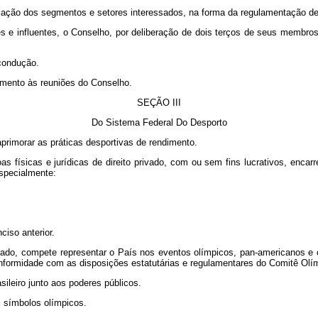
ão dos segmentos e setores interessados, na forma da regulamentação des
influentes, o Conselho, por deliberação de dois terços de seus membros,
condução.
mento às reuniões do Conselho.
SEÇÃO III
Do Sistema Federal Do Desporto
imorar as práticas desportivas de rendimento.
icas e jurídicas de direito privado, com ou sem fins lucrativos, encarr
specialmente:
ciso anterior.
vado, compete representar o País nos eventos olímpicos, pan-americanos e o
onformidade com as disposições estatutárias e regulamentares do Comitê Olím
leiro junto aos poderes públicos.
 símbolos olímpicos.