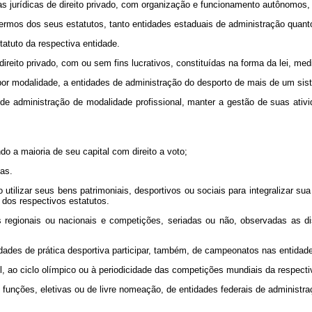
jurídicas de direito privado, com organização e funcionamento autônomos, 
rmos dos seus estatutos, tanto entidades estaduais de administração quanto 
atuto da respectiva entidade.
ito privado, com ou sem fins lucrativos, constituídas na forma da lei, media
por modalidade, a entidades de administração do desporto de mais de um sis
 administração de modalidade profissional, manter a gestão de suas ativi
o a maioria de seu capital com direito a voto;
as.
lizar seus bens patrimoniais, desportivos ou sociais para integralizar sua
 dos respectivos estatutos.
egionais ou nacionais e competições, seriadas ou não, observadas as dis
des de prática desportiva participar, também, de campeonatos nas entidades
o ciclo olímpico ou à periodicidade das competições mundiais da respecti
ções, eletivas ou de livre nomeação, de entidades federais de administraçã