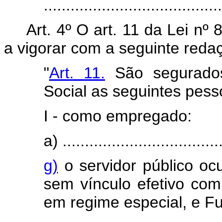
.......................................
Art. 4º O art. 11 da Lei nº
a vigorar com a seguinte reda
"
Art. 11.
São segurados 
Social as seguintes pesso
I - como empregado:
a) ....................................
g)
o servidor público o
sem vínculo efetivo com 
em regime especial, e F