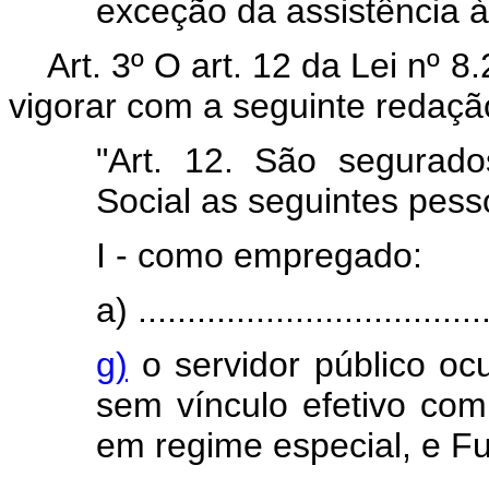
exceção da assistência à
Art. 3º O art. 12 da Lei nº 
vigorar com a seguinte redaçã
"Art. 12. São segurado
Social as seguintes pesso
I - como empregado:
a) ....................................
g)
o servidor público o
sem vínculo efetivo com 
em regime especial, e F