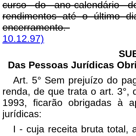
curso do ano-calendário d
rendimentos até o último d
encerramento.
10.12.97)
SU
Das Pessoas Jurídicas Obr
Art. 5° Sem prejuízo do p
renda, de que trata o art. 3°, 
1993, ficarão obrigadas à 
jurídicas:
I - cuja receita bruta total