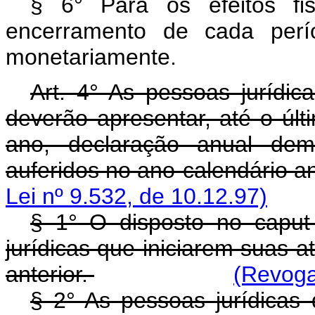
§ 6° Para os efeitos fi
encerramento de cada perío
monetariamente.
Art. 4° As pessoas jurídica
deverão apresentar, até o últ
ano, declaração anual dem
auferidos no ano-calendário an
Lei nº 9.532, de 10.12.97)
§ 1° O disposto no caput 
jurídicas que iniciarem suas a
anterior.
(Revoga
§ 2° As pessoas jurídicas