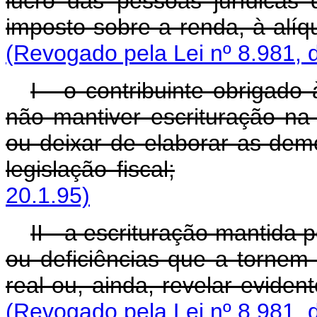
lucro das pessoas jurídicas
imposto sobre a renda, à al
(Revogado pela Lei nº 8.981, 
I - o contribuinte obrigado
não mantiver escrituração na 
ou deixar de elaborar as demo
legislação fiscal;
20.1.95)
II - a escrituração mantida p
ou deficiências que a tornem 
real ou, ainda, revelar evident
(Revogado pela Lei nº 8.981, 