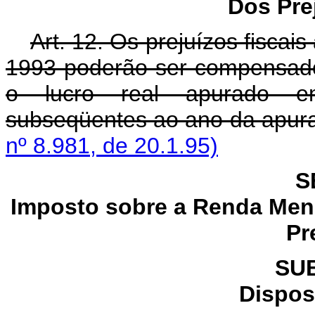
Dos Pre
Art. 12. Os prejuízos fiscais
1993 poderão ser compensado
o lucro real apurado em
subseqüentes ao ano da apur
nº 8.981, de 20.1.95)
S
Imposto sobre a Renda Men
Pr
SU
Dispos