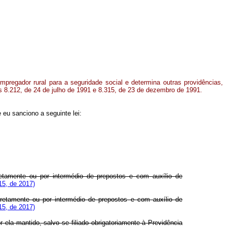
mpregador rural para a seguridade social e determina outras providências,
/s 8.212, de 24 de julho de 1991 e 8.315, de 23 de dezembro de 1991.
u sanciono a seguinte lei:
retamente ou por intermédio de prepostos e com auxílio de
15, de 2017)
iretamente ou por intermédio de prepostos e com auxílio de
15, de 2017)
 ela mantido, salvo se filiado obrigatoriamente à Previdência