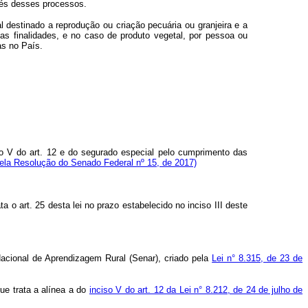
vés desses processos.
l destinado a reprodução ou criação pecuária ou granjeira e a
sas finalidades, e no caso de produto vegetal, por pessoa ou
as no País.
so V do art. 12 e do segurado especial pelo cumprimento das
ela Resolução do Senado Federal nº 15, de 2017)
a o art. 25 desta lei no prazo estabelecido no inciso III deste
Nacional de Aprendizagem Rural (Senar), criado pela
Lei n° 8.315, de 23 de
ue trata a alínea a do
inciso V do art. 12 da Lei n° 8.212, de 24 de julho de