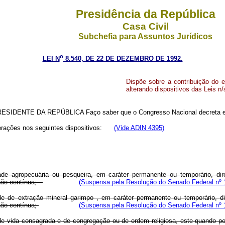
Presidência da República
Casa Civil
Subchefia para Assuntos Jurídicos
o
LEI N
8.540, DE 22 DE DEZEMBRO DE 1992.
Dispõe sobre a contribuição do e
alterando dispositivos das Leis n
PRESIDENTE DA REPÚBLICA Faço saber que o Congresso Nacional decreta e e
alterações nos seguintes dispositivos:
(Vide ADIN 4395)
dade agropecuária ou pesqueira, em caráter permanente ou temporário, di
a não contínua;
(Suspensa pela Resolução do Senado Federal nº 
ade de extração mineral garimpo , em caráter permanente ou temporário, d
 não contínua;
(Suspensa pela Resolução do Senado Federal nº 
de vida consagrada e de congregação ou de ordem religiosa, este quando por