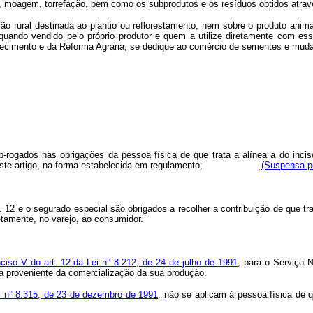
ão, moagem, torrefação, bem como os subprodutos e os resíduos obtidos atra
ão rural destinada ao plantio ou reflorestamento, nem sobre o produto anima
 quando vendido pelo próprio produtor e quem a utilize diretamente com es
astecimento e da Reforma Agrária, se dedique ao comércio de sementes e mud
ub-rogados nas obrigações da pessoa física de que trata a alínea a do inci
iso X deste artigo, na forma estabelecida em regulamento;
(Suspensa p
. 12 e o segurado especial são obrigados a recolher a contribuição de que trat
etamente, no varejo, ao consumidor.
nciso V do art. 12 da Lei n° 8.212, de 24 de julho de 1991
, para o Serviço 
ta proveniente da comercialização da sua produção.
Lei n° 8.315, de 23 de dezembro de 1991
, não se aplicam à pessoa física de q