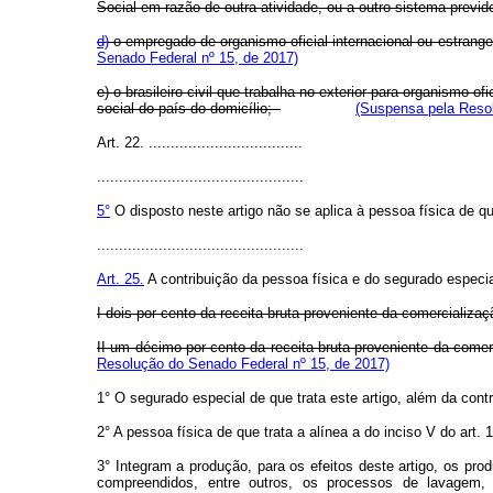
Social em razão de outra atividade, ou a outro sistema previde
d)
o empregado de organismo oficial internacional ou estrange
Senado Federal nº 15, de 2017)
e) o brasileiro civil que trabalha no exterior para organismo o
social do país do domicílio;
(Suspensa pela Resol
Art. 22. ...................................
...............................................
5°
O disposto neste artigo não se aplica à pessoa física de que 
...............................................
Art. 25.
A contribuição da pessoa física e do segurado especial 
I dois por cento da receita bruta proveniente da comercializ
II um décimo por cento da receita bruta proveniente da come
Resolução do Senado Federal nº 15, de 2017)
1° O segurado especial de que trata este artigo, além da contri
2° A pessoa física de que trata a alínea a do inciso V do art. 
3° Integram a produção, para os efeitos deste artigo, os pr
compreendidos, entre outros, os processos de lavagem, 