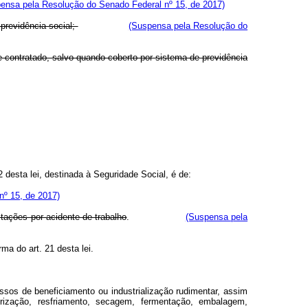
ensa pela Resolução do Senado Federal nº 15, de 2017)
 previdência social;
(Suspensa pela Resolução do
do e contratado, salvo quando coberto por sistema de previdência
2 desta lei, destinada à Seguridade Social, é de:
nº 15, de 2017)
tações por acidente de trabalho
.
(Suspensa pela
rma do art. 21 desta lei.
ssos de beneficiamento ou industrialização rudimentar, assim
rização, resfriamento, secagem, fermentação, embalagem,