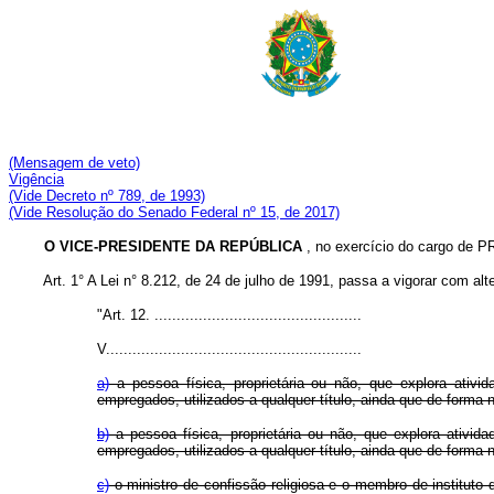
(Mensagem de veto)
Vigência
(Vide Decreto nº 789, de 1993)
(Vide Resolução do Senado Federal nº 15, de 2017)
O VICE-PRESIDENTE DA REPÚBLICA
, no exercício do cargo de 
Art. 1° A Lei n° 8.212, de 24 de julho de 1991, passa a vigorar com 
"Art. 12. ...............................................
V..........................................................
a)
a pessoa física, proprietária ou não, que explora ativi
empregados, utilizados a qualquer título, ainda que de form
b)
a pessoa física, proprietária ou não, que explora ativid
empregados, utilizados a qualquer título, ainda que de forma
c)
o ministro de confissão religiosa e o membro de instituto 