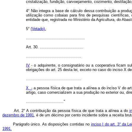
cristalização, fundição, carvoejamento, cozimento, destilaç
4° Não integra a base de cálculo dessa contribuição a produç
utilização como cobaias para fins de pesquisas científicas,
entidade que, registrada no Ministério da Agricultura, do Ab
5°
(Vetado).
..................................................
Art. 30. .....................................
...............................................
IV
- o adquirente, o consignatário ou a cooperativa ficam s
obrigações do art. 25 desta lei, exceto no caso do inc
...............................................
X -
a pessoa física de que trata a alínea a do inciso V do art
artigo, caso comercializem a sua produção no exterior ou, dir
................................"
Art. 2° A contribuição da pessoa física de que trata a alínea a do
i
dezembro de 1991
, é de um décimo por cento incidente sobre a receita bru
Parágrafo único. As disposições contidas no
inciso I do art. 3° da 
1991.