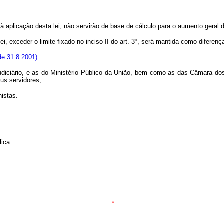
à aplicação desta lei, não servirão de base de cálculo para o aumento geral 
 exceder o limite fixado no inciso II do art. 3º, será mantida como diferença i
de 31.8.2001)
udiciário, e as do Ministério Público da União, bem como as das Câmara d
eus servidores;
nistas.
lica.
*