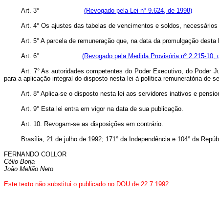
Art. 3°
(Revogado pela Lei nº 9.624, de 1998)
Art. 4° Os ajustes das tabelas de vencimentos e soldos, necessários 
Art. 5° A parcela de remuneração que, na data da promulgação desta lei,
Art. 6°
(Revogado pela Medida Provisória nº 2.215-10, 
Art. 7° As autoridades competentes do Poder Executivo, do Poder J
para a aplicação integral do disposto nesta lei à política remuneratória de s
Art. 8° Aplica-se o disposto nesta lei aos servidores inativos e pensio
Art. 9° Esta lei entra em vigor na data de sua publicação.
Art. 10. Revogam-se as disposições em contrário.
Brasília, 21 de julho de 1992; 171° da Independência e 104° da Repúb
FERNANDO COLLOR
Célio Borja
João Mellão Neto
Este texto não substitui o publicado no DOU de 22.7.1992