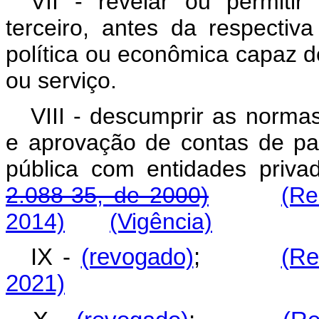
VII - revelar ou permit
terceiro, antes da respectiva
política ou econômica capaz d
ou serviço.
VIII - descumprir as normas
e aprovação de contas de par
pública com entidades pr
2.088-35, de 2000)
(Re
2014)
(Vigência)
IX -
(revogado)
;
(Re
2021)