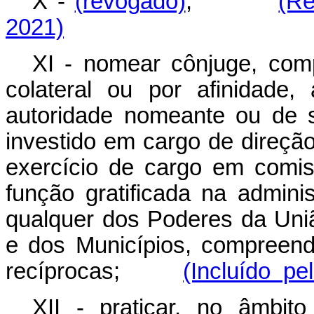
X -
(revogado)
;
(Re
2021)
XI - nomear cônjuge, comp
colateral ou por afinidade, 
autoridade nomeante ou de 
investido em cargo de direçã
exercício de cargo em comis
função gratificada na adminis
qualquer dos Poderes da Uniã
e dos Municípios, compreend
recíprocas;
(Incluído pe
XII - praticar, no âmbit