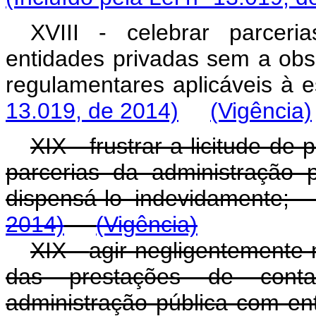
XVIII - celebrar parcer
entidades privadas sem a obs
regulamentares aplicáve
13.019, de 2014)
(Vigência)
XIX - frustrar a licitude de
parcerias da administração 
dispensá-lo indevidament
2014)
(Vigência)
XIX -
agir negligentemente n
das prestações de conta
administração pública com