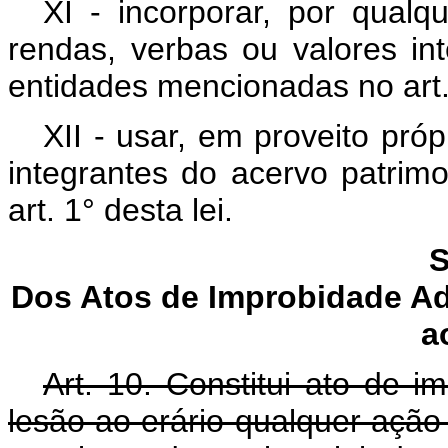
XI - incorporar, por qualq
rendas, verbas ou valores in
entidades mencionadas no art. 
XII - usar, em proveito pró
integrantes do acervo patrim
art. 1° desta lei.
S
Dos Atos de Improbidade Ad
a
Art. 10. Constitui ato de i
lesão ao erário qualquer ação