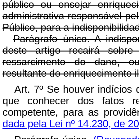
público ou ensejar enriqueci
administrativa responsável pel
Público, para a indisponibilida
Parágrafo único. A indispo
deste artigo recairá sobr
ressarcimento do dano, ou
resultante do enriquecimento ilí
Art. 7º Se houver indícios
que conhecer dos fatos rep
competente, para as prov
dada pela Lei nº 14.230, de 2