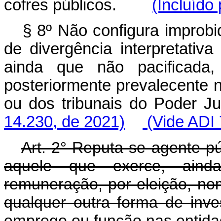
cofres públicos.
(Incluído
§ 8º Não configura improb
de divergência interpretativa
ainda que não pacificad
posteriormente prevalecente 
ou dos tribunais do Pode
14.230, de 2021)
(Vide ADI 
Art. 2° Reputa-se agente púb
aquele que exerce, aind
remuneração, por eleição, no
qualquer outra forma de inve
emprego ou função nas entidad