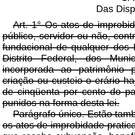
Das Disp
Art. 1° Os atos de improbi
público, servidor ou não, contr
fundacional de qualquer dos
Distrito Federal, dos Muni
incorporada ao patrimônio 
criação ou custeio o erário h
de cinqüenta por cento do pa
punidos na forma desta lei.
Parágrafo único. Estão tamb
os atos de improbidade pratic