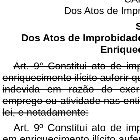
Dos Atos de Impr
Dos Atos de Improbidad
Enriquec
Art. 9° Constitui ato de im
enriquecimento ilícito auferir 
indevida em razão do exerc
emprego ou atividade nas ent
lei, e notadamente:
Art. 9º Constitui ato de im
em enriquecimento ilícito aufer