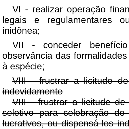
VI - realizar operação fin
legais e regulamentares ou
inidônea;
VII - conceder benefíci
observância das formalidades 
à espécie;
VIII - frustrar a licitude d
indevidamente
VIII - frustrar a licitude d
seletivo para celebração de
lucrativos, ou dispensá-los i