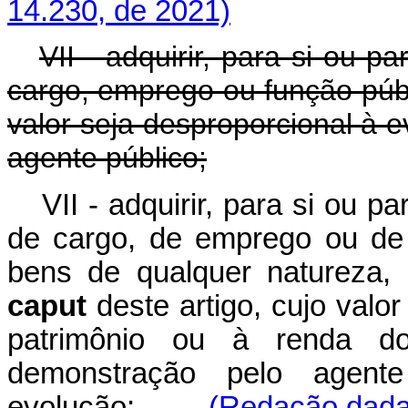
14.230, de 2021)
VII - adquirir, para si ou 
cargo, emprego ou função públ
valor seja desproporcional à 
agente público;
VII - adquirir, para si ou 
de cargo, de emprego ou de 
bens de qualquer natureza, 
caput
deste artigo, cujo valo
patrimônio ou à renda do
demonstração pelo agent
evolução;
(Redação dada 