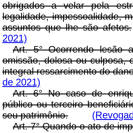
obrigados a velar pela estr
legalidade, impessoalidade, m
assuntos que lhe são afetos.
2021)
Art. 5° Ocorrendo lesão 
omissão, dolosa ou culposa, d
integral ressarcimento do dano
de 2021)
Art. 6° No caso de enriqu
público ou terceiro beneficiá
seu patrimônio.
(Revogado
Art. 7° Quando o ato de imp