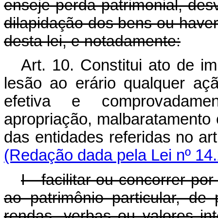
enseje perda patrimonial, des
dilapidação dos bens ou havere
desta lei, e notadamente:
Art. 10. Constitui ato de i
lesão ao erário qualquer aç
efetiva e comprovadament
apropriação, malbaratamento 
das entidades referidas no 
(Redação dada pela Lei nº 14
I - facilitar ou concorrer p
ao patrimônio particular, de 
rendas, verbas ou valores in