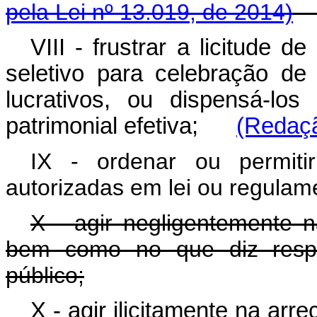
pela Lei nº 13.019, de 2014)
VIII - frustrar a licitude d
seletivo para celebração de
lucrativos, ou dispensá-los
patrimonial efetiva;
(Redaçã
IX - ordenar ou permiti
autorizadas em lei ou regulam
X - agir negligentemente n
bem como no que diz respe
público;
X - agir ilicitamente na ar