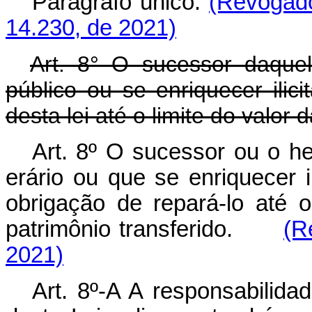
Parágrafo único.
(Revogado
14.230, de 2021)
Art. 8° O sucessor daque
público ou se enriquecer ilic
desta lei até o limite do valor 
Art. 8º O sucessor ou o h
erário ou que se enriquecer i
obrigação de repará-lo até 
patrimônio transferido.
(R
2021)
Art. 8º-A A responsabilida