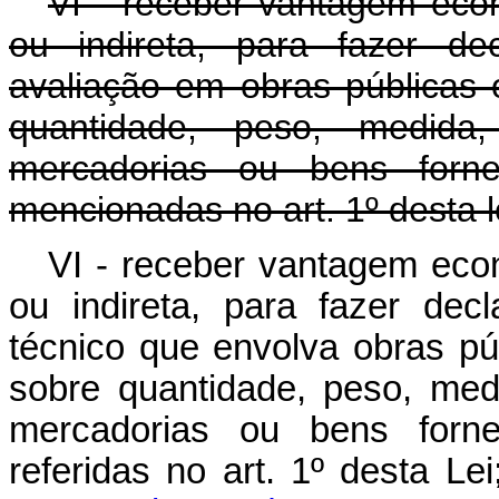
VI - receber vantagem econ
ou indireta, para fazer de
avaliação em obras públicas 
quantidade, peso, medida,
mercadorias ou bens forne
mencionadas no art. 1º desta l
VI - receber vantagem econ
ou indireta, para fazer dec
técnico que envolva obras pú
sobre quantidade, peso, medi
mercadorias ou bens forne
referidas no art. 1º des