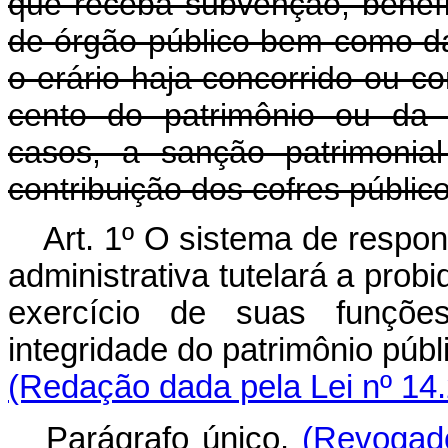
que receba subvenção, benefíci
de órgão público bem como da
o erário haja concorrido ou 
cento do patrimônio ou da r
casos, a sanção patrimonial
contribuição dos cofres público
Art. 1º O sistema de respon
administrativa tutelará a pro
exercício de suas funçõ
integridade do patrimônio púb
(Redação dada pela Lei nº 14
Parágrafo único.
(Revogad