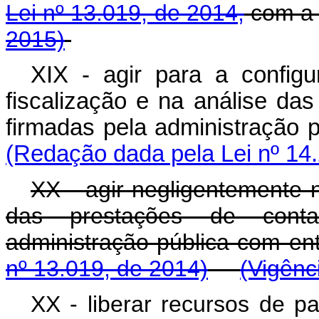
Lei nº 13.019, de 2014,
com a 
2015)
XIX - agir para a configu
fiscalização e na análise da
firmadas pela administraçã
(Redação dada pela Lei nº 14
XX - agir negligentemente n
das prestações de conta
administração pública com e
nº 13.019, de 2014)
(Vigênc
XX -
liberar recursos de p