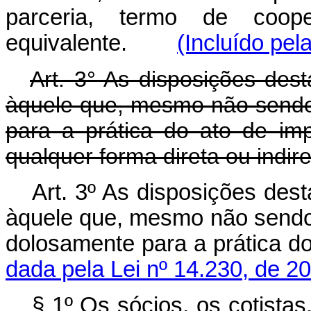
parceria, termo de coope
equivalente.
(Incluído pel
Art. 3° As disposições dest
àquele que, mesmo não sendo 
para a prática do ato de im
qualquer forma direta ou indire
Art. 3º As disposições dest
àquele que, mesmo não sendo 
dolosamente para a prática
dada pela Lei nº 14.230, de 2
§ 1º Os sócios, os cotistas