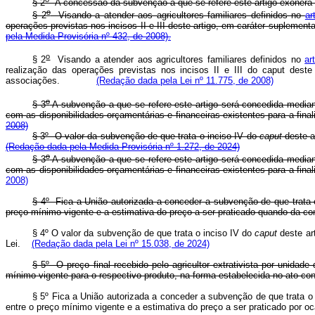
§ 2
A concessão da subvenção a que se refere este artigo exonera 
o
§ 2
Visando a atender aos agricultores familiares definidos no
ar
operações previstas nos incisos II e III deste artigo, em caráter sup
pela Medida Provisória nº 432, de 2008).
o
§ 2
Visando a atender aos agricultores familiares definidos no
ar
realização das operações previstas nos incisos II e III do
caput
deste
associações.
(Redação dada pela Lei nº 11.775, de 2008)
o
§ 3
A subvenção a que se refere este artigo será concedida mediant
com as disponibilidades orçamentárias e financeiras existentes para
2008)
§ 3º O valor da subvenção de que trata o inciso IV do
caput
deste a
(Redação dada pela Medida Provisória nº 1.272, de 2024)
o
§ 3
A subvenção a que se refere este artigo será concedida mediant
com as disponibilidades orçamentárias e financeiras existentes para
2008)
§ 4º Fica a União autorizada a conceder a subvenção de que trata 
preço mínimo vigente e a estimativa do preço a ser praticado quando da
§ 4º O valor da subvenção de que trata o inciso IV do
caput
deste art
Lei.
(Redação dada pela Lei nº 15.038, de 2024)
§ 5º O preço final recebido pelo agricultor extrativista por unidad
mínimo vigente para o respectivo produto, na forma estabelecida no ato conj
§ 5º Fica a União autorizada a conceder a subvenção de que trata o
entre o preço mínimo vigente e a estimativa do preço a ser praticado po