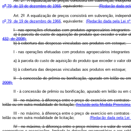
Art. 2
A equalização de preços consistirá em subvenção, independen
o
n
79, de 19 de dezembro de 1966
, equivalente:
(Redação dada pela
o
Art. 2
A equalização de preços consistirá em subvenção, independen
o
n
79, de 19 de dezembro de 1966
, equivalente:
(Redação dada pela Lei nº
I - nas operações efetuadas com produtos agropecuários integ
a) à parcela do custo de aquisição do produto que exceder o valor 
432, de 2008).
b) à cobertura das despesas vinculadas aos produtos em es
I - nas operações efetuadas com produtos agropecuários integ
a) à parcela do custo de aquisição do produto que exceder o valo
b) à cobertura das despesas vinculadas aos produtos em es
II - à concessão de prêmio ou bonificação, apurado em leilão o
2008).
II - à concessão de prêmio ou bonificação, apurado em leilão ou 
III - no máximo, à diferença entre o preço de exercício em contrat
leilão ou em outra modalidade de licitação;
(Incluído pela Medida Provisória
III - no máximo, à diferença entre o preço de exercício em contrat
leilão ou em outra modalidade de licitação;
(Redação dada pela Lei 
IV - no máximo, à diferença entre o preço mínimo e o valor de vend
cooperativas e associações, limitada às dotações orçamentárias e aos