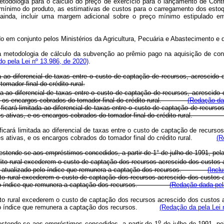
metodologia para o cálculo do preço de exercício para o lançamento de Co
nimo do produto, as estimativas de custos para o carregamento dos estoques
, ainda, incluir uma margem adicional sobre o preço mínimo estipulado 
finido em conjunto pelos Ministérios da Agricultura, Pecuária e Abasteci
e a metodologia de cálculo da subvenção ao prêmio pago na aquisição de co
ído pela Lei nº 13.986, de 2020)
.
 ao diferencial de taxas entre o custo de captação de recursos, acrescido do
omador final do crédito rural.
ao diferencial de taxas entre o custo de captação de recursos, acrescido do
as, e os encargos cobrados do tomador final do crédito rural.
(Redação dad
icará limitada ao diferencial de taxas entre o custo de captação de recursos
erações ativas, e os encargos cobrados do tomador final do crédito rural
icará limitada ao diferencial de taxas entre o custo de captação de recursos
es ativas, e os encargos cobrados do tomador final do crédito rural.
(R
tende-se aos empréstimos concedidos, a partir de 1° de julho de 1991, pelas i
rural excederem o custo de captação dos recursos acrescido dos custos admini
rado, atualizado pelo índice que remunera a captação dos recursos.
(Incl
o rural excederem o custo de captação dos recursos acrescido dos custos admi
zado pelo índice que remunera a captação dos recursos.
(Redação dada pel
o rural excederem o custo de captação dos recursos acrescido dos custos admi
lo índice que remunera a captação dos recursos.
(Redação da pela Lei 
o
estende-se aos empréstimos concedidos, a partir de 1
de julho de 1991, p