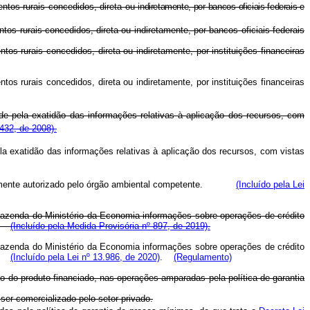
ntos rurais concedidos, direta ou
indiretamente, por bancos oficiais federais e
 rurais concedidos, direta ou indiretamente, por bancos oficiais federais
 rurais concedidos, direta ou indiretamente, por instituições financeiras
 rurais concedidos, direta ou indiretamente, por instituições financeiras
e pela exatidão das informações relativas à aplicação dos recursos, com
432, de 2008).
a exatidão das informações relativas à aplicação dos recursos, com vistas
eviamente autorizado pelo órgão ambiental competente.
(Incluído pela Lei
e Fazenda do Ministério da Economia informações sobre operações de crédito
al.
(Incluído pela Medida Provisória nº 897, de 2019).
de Fazenda do Ministério da Economia informações sobre operações de crédito
(Incluído pela Lei nº 13.986, de 2020)
.
(Regulamento)
o do produto financiado, nas operações amparadas pela política de garantia
ser comercializado pelo setor privado.