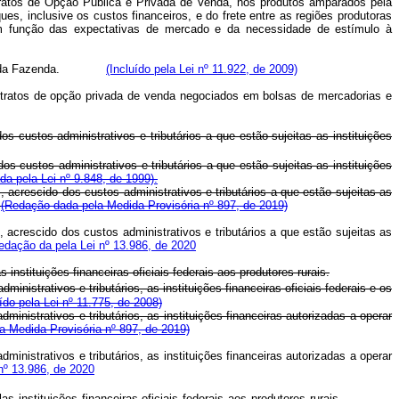
ntratos de Opção Pública e Privada de Venda, nos produtos amparados pela
, inclusive os custos financeiros, e do frete entre as regiões produtoras
em função das expectativas de mercado e da necessidade de estímulo à
mento e da Fazenda.
(Incluído pela Lei nº 11.922, de 2009)
ntratos de opção privada de venda negociados em bolsas de mercadorias e
s custos administrativos e tributários a que estão sujeitas as instituições
s custos administrativos e tributários a que estão sujeitas as instituições
a pela Lei nº 9.848, de 1999).
, acrescido dos custos administrativos e tributários a que estão sujeitas as
.
(Redação dada pela Medida Provisória nº 897, de 2019)
, acrescido dos custos administrativos e tributários a que estão sujeitas as
edação da pela Lei nº 13.986, de 2020
nstituições financeiras oficiais federais aos produtores rurais.
strativos e tributários, as instituições financeiras oficiais federais e os
uído pela Lei nº 11.775, de 2008)
nistrativos e tributários, as instituições financeiras autorizadas a operar
a Medida Provisória nº 897, de 2019)
nistrativos e tributários, as instituições financeiras autorizadas a operar
nº 13.986, de 2020
elas instituições financeiras oficiais federais aos produtores rurais.