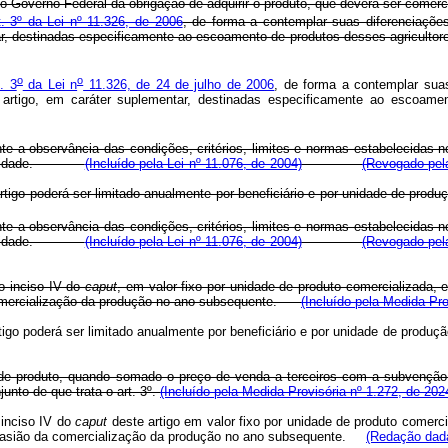
o Governo Federal da obrigação de adquirir o produto, que deverá ser comer
t. 3º da Lei nº 11.326, de 2006
, de forma a contemplar suas diferenciações
lementar, destinadas especificamente ao escoamento de produtos desses a
o
o
t. 3
da Lei n
11.326, de 24 de julho de 2006
, de forma a contemplar suas
 artigo, em caráter suplementar, destinadas especificamente ao escoam
e a observância das condições, critérios, limites e normas estabelecidas n
 a finalidade.
(Incluído pela Lei nº 11.076, de 2004)
(Revogado pela
rtigo poderá ser limitado anualmente por beneficiário e por unidade de produ
e a observância das condições, critérios, limites e normas estabelecidas n
 a finalidade.
(Incluído pela Lei nº 11.076, de 2004)
(Revogado pela
o inciso IV do
caput
, em valor fixo por unidade de produto comercializada,
 comercialização da produção no ano subsequente.
(Incluído pela Medida Pro
igo poderá ser limitado anualmente por beneficiário e por unidade de produção
e de produto, quando somado o preço de venda a terceiros com a subvenção d
unto de que trata o art. 3º.
(Incluído pela Medida Provisória nº 1.272, de 202
 inciso IV do
caput
deste artigo em valor fixo por unidade de produto comerc
r ocasião da comercialização da produção no ano subsequente.
(Redação dada