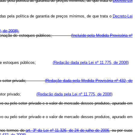
as pela política de garantia de preços mínimos, de que trata o
Decreto-Lei
as pela política de garantia de preços mínimos, de que trata o
Decreto-Lei
, de 2008).
alienação de estoques públicos;
(Incluído pela Medida Provisória nº
enação de estoques públicos;
(Redação dada pela Lei nº 11.775, de 2008)
duto pelo setor privado;
(Redação dada pela Medida Provisória nº 432, de
 pelo setor privado;
(Redação dada pela Lei nº 11.775, de 2008)
vo ou pelo setor privado e o valor de mercado desses produtos, apurado em
vo ou pelo setor privado e o valor de mercado desses produtos, apurado em
s nos termos do
art. 3º da Lei nº 11.326, de 24 de julho de 2006
, ou por suas
º 432, de 2008).