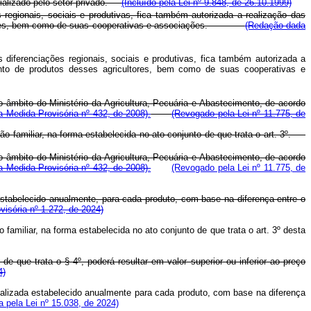
cializado pelo setor privado.
(Incluído pela Lei nº 9.848, de 26.10.1999)
 regionais, sociais e produtivas, fica também autorizada a realização das
gricultores, bem como de suas cooperativas e associações.
(Redação dada
 diferenciações regionais, sociais e produtivas, fica também autorizada a
ento de produtos desses agricultores, bem como de suas cooperativas e
o âmbito do Ministério da Agricultura, Pecuária e Abastecimento, de acordo
 Medida Provisória nº 432, de 2008).
(Revogado pela Lei nº 11.775, de
ção familiar, na forma estabelecida no ato conjunto de que trata o art. 3º.
o âmbito do Ministério da Agricultura, Pecuária e Abastecimento, de acordo
 Medida Provisória nº 432, de 2008).
(Revogado pela Lei nº 11.775, de
 estabelecido anualmente, para cada produto, com base na diferença entre o
visória nº 1.272, de 2024)
 familiar, na forma estabelecida no ato conjunto de que trata o art. 3º desta
e que trata o § 4º, poderá resultar em valor superior ou inferior ao preço
4)
ializada estabelecido anualmente para cada produto, com base na diferença
 pela Lei nº 15.038, de 2024)