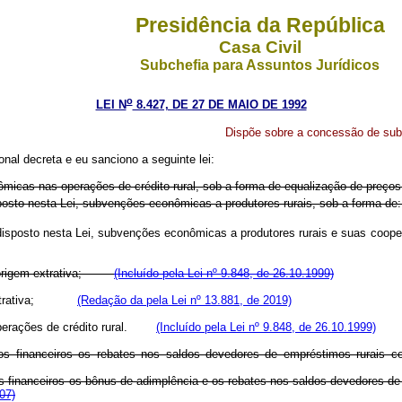
Presidência da República
Casa Civil
Subchefia para Assuntos Jurídicos
o
LEI N
8.427, DE 27 DE MAIO DE 1992
Dispõe sobre a concessão de sub
al decreta e eu sanciono a seguinte lei:
icas nas operações de crédito rural, sob a forma de equalização de preços e
sposto nesta Lei, subvenções econômicas a produtores rurais, sob a form
 disposto nesta Lei, subvenções econômicas a produtores rurais e suas c
 de origem extrativa;
(Incluído pela Lei nº 9.848, de 26.10.1999)
gem extrativa;
(Redação da pela Lei nº 13.881, de 2019)
e operações de crédito rural.
(Incluído pela Lei nº 9.848, de 26.10.1999)
s financeiros os rebates nos saldos devedores de empréstimos rurais conc
financeiros os bônus de adimplência e os rebates nos saldos devedores de 
07)