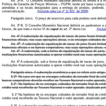
Art. 3
-A.
O Conselho Monetário Nacional definirá os limites e a 
Política de Garantia de Preços Mínimos – PGPM, tendo por base o preço mí
atendidas e os locais designados para a entrega do produto, podendo
comercialização.
(Incluído pela Lei nº 11.922, de 2009)
Parágrafo único. O preço de exercício para cada produto será de
Art. 3º-B. O Conselho Monetário Nacional definirá os parâmetros 
futuros, de que trata o inciso VI do
caput
do art. 2º desta Lei.
(Inclu
Art. 4° A subvenção de equalização de taxas de juros ficará limitada
financeiras oficiais, nas suas operações ativas, e os encargos cobrados do t
o
Art. 4
A subvenção de equalização de taxas de juros ficará limitada 
financeiras oficiais e os bancos cooperativos, nas suas operações ativ
Art. 4º A subvenção, sob a forma de equalização de taxas de juros, f
instituições financeiras autorizadas a operar crédito rural nas suas op
Art. 4º A subvenção, sob a forma de equalização de taxas de juros, f
instituições financeiras autorizadas a operar crédito rural nas suas operaçõ
Parágrafo único. A subvenção econômica a que se refere este artigo es
o
§ 1
No caso em que os encargos cobrados do tomador final do crédito 
bancos cooperativos deverão recolher ao Tesouro Nacional o valor apu
§ 1º Na hipótese de os encargos cobrados do tomador final do crédit
crédito rural recolherão ao Tesouro Nacional o valor apurado, atuali
§ 1º Na hipótese de os encargos cobrados do tomador final do crédit
crédito rural recolherão ao Tesouro Nacional o valor apurado, atualizado pe
o
§ 2
A subvenção econômica a que se refere o
caput
deste artigo 