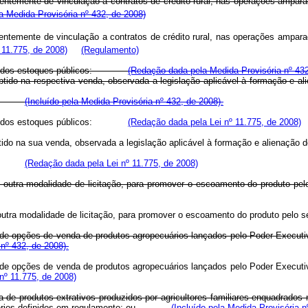
temente de vinculação a contratos de crédito rural, nas operações amparad
 Medida Provisória nº 432, de 2008)
temente de vinculação a contratos de crédito rural, nas operações amparad
 11.775, de 2008)
(Regulamento)
rantes dos estoques públicos:
(Redação dada pela Medida Provisória nº 432
obtido na respectiva venda, observada a legislação aplicável à formação e 
toque;
(Incluído pela Medida Provisória nº 432, de 2008).
rantes dos estoques públicos:
(Redação dada pela Lei nº 11.775, de 2008)
r obtido na sua venda, observada a legislação aplicável à formação e ali
toque;
(Redação dada pela Lei nº 11.775, de 2008)
u em outra modalidade de licitação, para promover o escoamento do pro
em outra modalidade de licitação, para promover o escoamento do produto
os de opções de venda de produtos agropecuários lançados pelo Poder Executi
 nº 432, de 2008).
os de opções de venda de produtos agropecuários lançados pelo Poder Executi
nº 11.775, de 2008)
a de produtos extrativos produzidos por agricultores familiares enquadrado
 critérios definidos em regulamento; ou
(Incluído pela Medida Provisória n