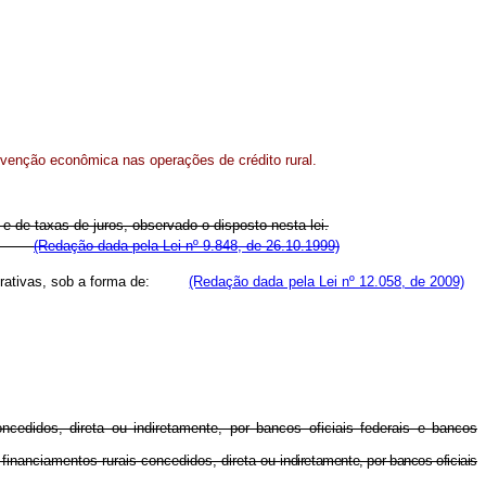
venção econômica nas operações de crédito rural.
 de taxas de juros, observado o disposto nesta lei.
a de:
(Redação dada pela Lei nº 9.848, de 26.10.1999)
ooperativas, sob a forma de:
(Redação dada pela Lei nº 12.058, de 2009)
edidos, direta ou indiretamente, por bancos oficiais federais e bancos
financiamentos rurais concedidos, direta ou
indiretamente, por bancos oficiais