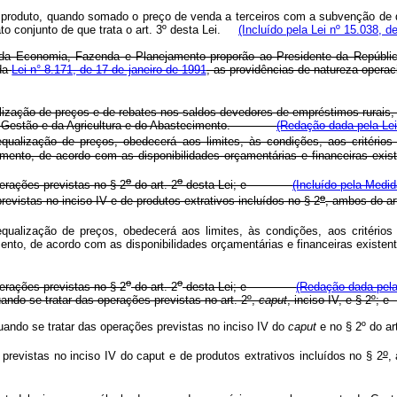
de produto, quando somado o preço de venda a terceiros com a subvenção de que
ato conjunto de que trata o art. 3º desta Lei.
(Incluído pela Lei nº 15.038, d
e da Economia, Fazenda e Planejamento proporão ao Presidente da República
 da
Lei n° 8.171, de 17 de janeiro de 1991
, as providências de natureza opera
ção de preços e de rebates nos saldos devedores de empréstimos rurais, ob
to e Gestão e da Agricultura e do Abastecimento.
(Redação dada pela Lei
ização de preços, obedecerá aos limites, às condições, aos critérios e
ecimento, de acordo com as disponibilidades orçamentárias e financeira
o
o
perações previstas no § 2
do art. 2
desta Lei; e
(Incluído pela Medid
o
revistas no inciso IV e de produtos extrativos incluídos no § 2
, ambos do ar
ização de preços, obedecerá aos limites, às condições, aos critérios e
imento, de acordo com as disponibilidades orçamentárias e financeiras ex
o
o
perações previstas no § 2
do art. 2
desta Lei; e
(Redação dada pela 
uando se tratar das operações previstas no art. 2º,
caput
, inciso IV, e § 2º;
quando se tratar das operações previstas no inciso IV do
caput
e no § 2º do a
o
 previstas no inciso IV do
caput
e de produtos extrativos incluídos no § 2
,