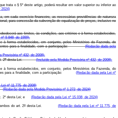
 trata o § 5º deste artigo, poderá resultar em valor superior ou inferior ao
e 2024)
, em cada exercício financeiro, as necessárias providências de natureza
cional, para concessão da subvenção de equalização de preços, inclusive no
edecerá aos limites, às condições, aos critérios e à forma estabelecidos,
 nº 9.848, de 1999).
 à forma estabelecidos, em conjunto, pelos Ministérios da Fazenda, do
s existentes para a finalidade, com a participação:
(Redação dada pela
a Provisória nº 432, de 2008).
o
t. 2
desta Lei.
(Incluído pela Medida Provisória nº 432, de 2008).
 à forma estabelecidos, em conjunto, pelos Ministérios da Fazenda, do
istentes para a finalidade, com a participação:
(Redação dada pela Lei nº
Lei nº 11.775, de 2008)
 e
(Redação dada pela Medida Provisória nº 1.272, de 2024)
rt. 2º desta Lei; e
(Redação dada pela Lei nº 15.038, de 2024)
o
 ambos do art. 2
desta Lei.
(Redação dada pela Lei nº 11.775, de