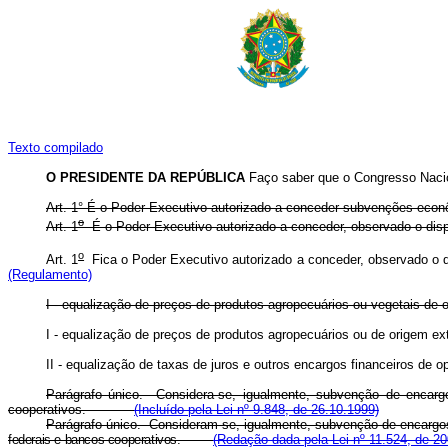
Texto compilado
O PRESIDENTE DA REPÚBLICA
Faço saber que o Congresso Nacion
Art. 1° É o Poder Executivo autorizado a conceder subvenções econôm
o
Art. 1
É o Poder Executivo autorizado a conceder, observado o di
o
Art. 1
Fica o Poder Executivo autorizado a conceder, observado o
(Regulamento)
I - equalização de preços de produtos agropecuários ou vegetais
I - equalização de preços de produtos agropecuários ou de ori
II - equalização de taxas de juros e outros encargos financeiros d
Parágrafo único. Considera-se, igualmente, subvenção de encargo
cooperativos.
(Incluído pela Lei nº 9.848, de 26.10.1999)
Parágrafo único. Consideram-se, igualmente, subvenção de encargos 
federais e bancos cooperativos.
(Redação dada pela Lei nº 11.524, de 20