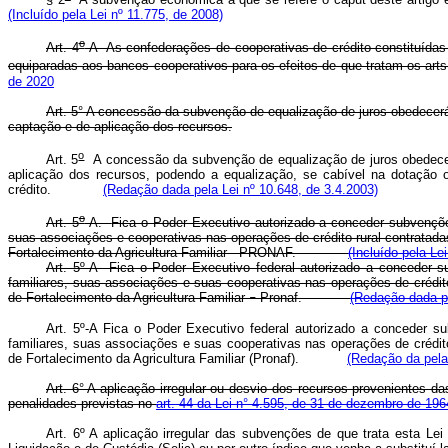
(Incluído pela Lei nº 11.775, de 2008)
o
Art. 4
-A As confederações de cooperativas de crédito constituídas
equiparadas aos bancos cooperativos para os efeitos de que tratam os arts
de 2020
Art. 5° A concessão da subvenção de equalização de juros obedecerá
captação e de aplicação dos recursos.
o
Art. 5
A concessão da subvenção de equalização de juros obedecerá 
aplicação dos recursos, podendo a equalização, se cabível na dotação
crédito.
(Redação dada pela Lei nº 10.648, de 3.4.2003)
o
Art. 5
-A.
Fica o Poder Executivo autorizado a conceder subvenções
suas associações e cooperativas nas operações de crédito rural contratada
Fortalecimento da Agricultura Familiar - PRONAF.
(Incluído pela Le
Art. 5º-A Fica o Poder Executivo federal autorizado a conceder s
familiares, suas associações e suas cooperativas nas operações de crédito
de Fortalecimento da Agricultura Familiar
Pronaf.
(Redação dada pe
–
Art. 5º-A Fica o Poder Executivo federal autorizado a conceder s
familiares, suas associações e suas cooperativas nas operações de crédito
de Fortalecimento da Agricultura Familiar (Pronaf).
(Redação da pela
Art. 6° A aplicação irregular ou desvio dos recursos provenientes d
penalidades previstas no
art. 44 da Lei n° 4.595, de 31 de dezembro de 196
Art. 6º A aplicação irregular das subvenções de que trata esta Le