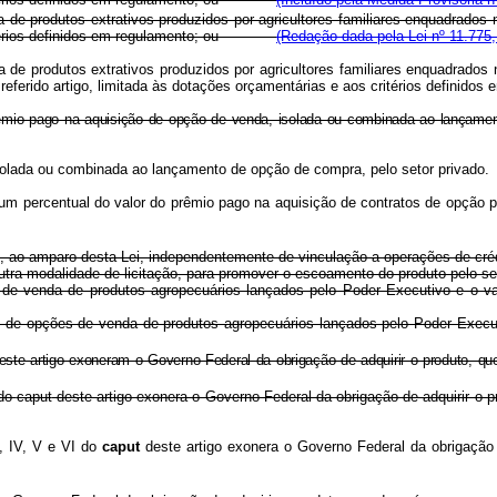
a de produtos extrativos produzidos por agricultores familiares enquadrados
 critérios definidos em regulamento; ou
(Redação dada pela Lei nº 11.775,
 de produtos extrativos produzidos por agricultores familiares enquadrados 
º do referido artigo, limitada às dotações orçamentárias e aos critérios 
 do prêmio pago na aquisição de opção de venda, isolada ou combinada ao 
a, isolada ou combinada ao lançamento de opção de compra, pelo setor p
um percentual do valor do prêmio pago na aquisição de contratos de opção 
os, ao amparo desta Lei, independentemente de vinculação a operações 
m outra modalidade de licitação, para promover o escoamento do produto 
pções de venda de produtos agropecuários lançados pelo Poder Executi
atos de opções de venda de produtos agropecuários lançados pelo Poder 
deste artigo exoneram o Governo Federal da obrigação de adquirir o produ
 do
caput
deste artigo exonera o Governo Federal da obrigação de adquirir
I, IV, V e VI do
caput
deste artigo exonera o Governo Federal da obrigação 