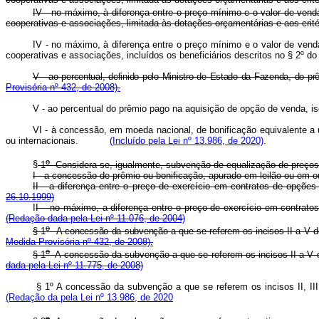
IV - no máximo, à diferença entre o preço mínimo e o valor de vend
cooperativas e associações, limitada às dotações orçamentárias e aos
IV - no máximo, à diferença entre o preço mínimo e o valor de venda
cooperativas e associações, incluídos os beneficiários descritos no § 2
V - ao percentual, definido pelo Ministro de Estado da Fazenda,
Provisória nº 432, de 2008).
V - ao percentual do prêmio pago na aquisição de opção de vend
VI - à concessão, em moeda nacional, de bonificação equivalente a 
ou internacionais.
(Incluído pela Lei nº 13.986, de 2020)
.
o
§
1
Considera-se, igualmente, subvenção de equalização de preç
I - a concessão de prêmio ou bonificação, apurado em leilão ou e
II - a diferença entre o preço de exercício em contratos de o
26.10.1999)
I
I – no máximo, a diferença entre o preço de exercício em contr
(Redação dada pela Lei nº 11.076, de 2004)
o
§ 1
A concessão da subvenção a que se referem os incisos II a V 
Medida Provisória nº 432, de 2008).
o
§ 1
A concessão da subvenção a que se referem os incisos II a V
dada pela Lei nº 11.775, de 2008)
§ 1º A concessão da subvenção a que se referem os incisos II, II
(Redação da pela Lei nº 13.986, de 2020
o