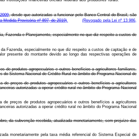
 2009
, desde que autorizadas a funcionar pelo Banco Central do Brasil, são
a Medida Provisória nº 897, de 2019)
.
(Revogado pela Lei nº 13.986,
ia, Fazenda e Planejamento, especialmente no que diz respeito a custos de
o da Fazenda, especialmente no que diz respeito a custos de captação e de
lor presente do montante devido ao longo das respectivas operações de
 de produtos agropecuários e outros benefícios a agricultores familiares,
tes do Sistema Nacional de Crédito Rural no âmbito do Programa Nacional de
 de preços de produtos agropecuários e outros benefícios a agricultores
anceiras autorizadas a operar crédito rural no âmbito do Programa Nacional
 de preços de produtos agropecuários e outros benefícios a agricultores
anceiras autorizadas a operar crédito rural no âmbito do Programa Nacional
 dobro, da subvenção recebida, atualizada monetariamente, sem prejuízo das
lizada monetariamente pela taxa média referencial do Sistema Especial de