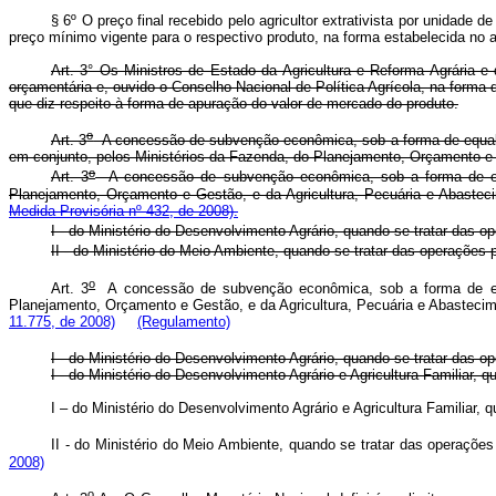
§ 6º O preço final recebido pelo agricultor extrativista por unidade 
preço mínimo vigente para o respectivo produto, na forma estabelecida no 
Art. 3° Os Ministros de Estado da Agricultura e Reforma Agrária 
orçamentária e, ouvido o Conselho Nacional de Política Agrícola, na forma
que diz respeito à forma de apuração do valor de mercado do produto.
o
Art. 3
A concessão de subvenção econômica, sob a forma de equaliza
em conjunto, pelos Ministérios da Fazenda, do Planejamento, Orçamen
o
Art. 3
A concessão de subvenção econômica, sob a forma de equal
Planejamento, Orçamento e Gestão, e da Agricultura, Pecuária e Abast
Medida Provisória nº 432, de 2008).
I - do Ministério do Desenvolvimento Agrário, quando se tratar das o
II - do Ministério do Meio Ambiente, quando se tratar das operações p
o
Art. 3
A concessão de subvenção econômica, sob a forma de equal
Planejamento, Orçamento e Gestão, e da Agricultura, Pecuária e Abastec
11.775, de 2008)
(Regulamento)
I - do Ministério do Desenvolvimento Agrário, quando se tratar das o
I - do Ministério do Desenvolvimento Agrário e Agricultura Familiar, q
I – do Ministério do Desenvolvimento Agrário e Agricultura Familiar, 
II - do Ministério do Meio Ambiente, quando se tratar das operações
2008)
o