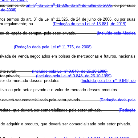
o
o
 nos termos do
art. 3
da Lei n
11.326, de 24 de julho de 2006
, ou por suas
 de 2008)
nos termos do art. 3º da Lei nº 11.326, de 24 de julho de 2006, ou por suas
definidos em regulamento; ou
(Redação da pela Lei nº 13.881, de 2019)
lançamento de opção de compra, pelo setor privado.
(Incluído pela Medida
rivado.
(Redação dada pela Lei nº 11.775, de 2008)
privada de venda negociados em bolsas de mercadorias e futuros, nacionais
de crédito rural:
(Incluído pela Lei nº 9.848, de 26.10.1999)
pelo setor privado;
(Incluído pela Lei nº 9.848, de 26.10.1999)
vo e o valor de mercado desses produtos.
(Incluído pela Lei nº 9.848, de
Executivo ou pelo setor privado e o valor de mercado desses produtos.
to, que deverá ser comercializado pelo setor privado.
(Redação dada pela
 o produto, que deverá ser comercializado pelo setor privado.
(Redação
de adquirir o produto, que deverá ser comercializado pelo setor privado.