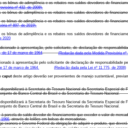
 os bônus de adimplência e os rebates nos saldos devedores de financiame
visória nº 432, de 2008).
s bônus de adimplência e os rebates nos saldos devedores de financiamentos
os bônus de adimplência e os rebates nos saldos devedores de financiamentos
ória nº 897, de 2019).
os bônus de adimplência e os rebates nos saldos devedores de financiamentos
de 2020
ionado à apresentação, pelo solicitante, de declaração de responsabilidad
, de 17 de março de 1964
.
(Redação dada pela Medida Provisória nº 
nado à apresentação pelo solicitante de declaração de responsabilidade pel
e 17 de março de 1964.
(Redação dada pela Lei nº 11.775, de 2008)
do
caput
deste artigo deverão ser provenientes de manejo sustentável, pr
l disponibilizará à Secretaria do Tesouro Nacional da Secretaria Especial d
o conjunto do Banco Central do Brasil e da Secretaria do Tesouro Nacion
il disponibilizará à Secretaria do Tesouro Nacional da Secretaria Especial 
onjunto do Banco Central do Brasil e da Secretaria do Tesouro Nacional.
 à parcela do saldo devedor de financiamento que exceder o valor de mercad
e 1966
, através de leilões em bolsas de mercadorias.
go exonera o Governo Federal da obrigação de adquirir o produto, que deverá 