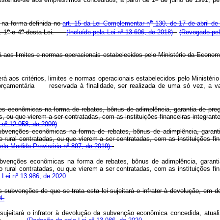
o
 na forma definida no
art. 15 da Lei Complementar n
130, de 17 de abril de
o
o
. 1
e 4
desta Lei.
(Incluído pela Lei nº 13.606, de 2018)
(Revogado pel
 aos limites e normas operacionais estabelecidos pelo Ministério da Econom
aos critérios, limites e normas operacionais estabelecidos pelo Ministéri
 orçamentária reservada à finalidade, ser realizada de uma só vez, a va
 econômicas na forma de rebates, bônus de adimplência, garantia de preços
s, ou que vierem a ser contratadas, com as instituições financeiras integran
i nº 12.058, de 2009)
ubvenções econômicas na forma de rebates, bônus de adimplência, garantia
 rural contratadas, ou que vierem a ser contratadas, com as instituições fin
la Medida Provisória nº 897, de 2019).
ubvenções econômicas na forma de rebates, bônus de adimplência, garantia
 rural contratadas, ou que vierem a ser contratadas, com as instituições fin
 Lei nº 13.986, de 2020
as subvenções de que se trata esta lei sujeitará o infrator à devolução, em
4.
i sujeitará o infrator à devolução da subvenção econômica concedida, atua