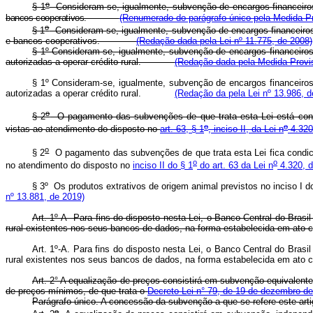
o
§ 1
Consideram-se, igualmente, subvenção de encargos financeiros
bancos cooperativos.
(Renumerado do parágrafo único pela Medida Pro
o
§ 1
Consideram-se, igualmente, subvenção de encargos financeiros o
e bancos cooperativos.
(Redação dada pela Lei nº 11.775, de 2008)
§ 1º Consideram-se, igualmente, subvenção de encargos financeiros 
autorizadas a operar crédito rural.
(Redação dada pela Medida Provis
§ 1º Consideram-se, igualmente, subvenção de encargos financeiros 
autorizadas a operar crédito rural.
(Redação da pela Lei nº 13.986, 
o
§ 2
O pagamento das subvenções de que trata esta Lei está condic
o
o
vistas ao atendimento do disposto no
art. 63, § 1
, inciso II, da Lei n
4.320
o
§ 2
O pagamento das subvenções de que trata esta Lei fica condicio
o
o
no atendimento do disposto no
inciso II do § 1
do art. 63 da Lei n
4.320, d
§ 3º Os produtos extrativos de origem animal previstos no inciso I 
nº 13.881, de 2019)
Art. 1º-A Para fins do disposto nesta Lei, o Banco Central do Brasi
rural existentes nos seus bancos de dados, na forma estabelecida em at
Art. 1º-A. Para fins do disposto nesta Lei, o Banco Central do Bras
rural existentes nos seus bancos de dados, na forma estabelecida em ato c
Art. 2° A equalização de preços consistirá em subvenção equivalente
de preços mínimos, de que trata o
Decreto-Lei n° 79, de 19 de dezembro d
Parágrafo único. A concessão da subvenção a que se refere este arti
o