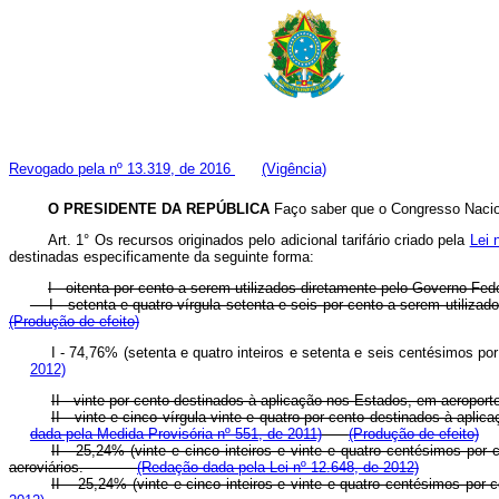
Revogado pela nº 13.319, de 2016
(Vigência)
O PRESIDENTE DA REPÚBLICA
Faço saber que o Congresso Nacion
Art. 1° Os recursos originados pelo adicional tarifário criado pela
Lei 
destinadas especificamente da seguinte forma:
I - oitenta por cento a serem utilizados diretamente pelo Governo Fede
I - setenta e quatro vírgula setenta e seis por cento a serem utiliz
(Produção de efeito)
I - 74,76% (setenta e quatro inteiros e setenta e seis centésimos
2012)
II - vinte por cento destinados à aplicação nos Estados, em aeropor
II - vinte e cinco vírgula vinte e quatro por cento destinados à 
dada pela Medida Provisória nº 551, de 2011)
(Produção de efeito)
II - 25,24% (vinte e cinco inteiros e vinte e quatro centésimos p
aeroviários.
(Redação dada pela Lei nº 12.648, de 2012)
II – 25,24% (vinte e cinco inteiros e vinte e quatro centésimos por