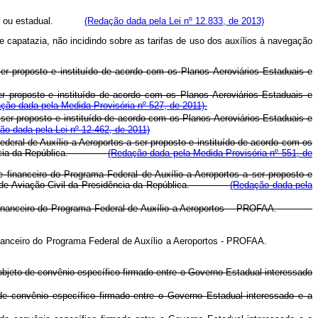
egional ou estadual.
(Redação dada pela Lei nº 12.833, de 2013)
 capatazia, não incidindo sobre as tarifas de uso dos auxílios à navegação
 ser proposto e instituído de acordo com os Planos Aeroviários Estaduais e
er proposto e instituído de acordo com os Planos Aeroviários Estaduais e
ção dada pela Medida Provisória nº 527, de 2011).
 ser proposto e instituído de acordo com os Planos Aeroviários Estaduais e
ão dada pela Lei nº 12.462, de 2011)
ederal de Auxílio a Aeroportos a ser proposto e instituído de acordo com os
Presidência da República.
(Redação dada pela Medida Provisória nº 551, de
te financeiro do Programa Federal de Auxílio a Aeroportos a ser proposto e
etaria de Aviação Civil da Presidência da República.
(Redação dada pela
financeiro do Programa Federal de Auxílio a Aeroportos – PROFAA.
e financeiro do Programa Federal de Auxílio a Aeroportos - PROFAA.
bjeto de convênio específico firmado entre o Governo Estadual interessado
de convênio específico firmado entre o Governo Estadual interessado e a