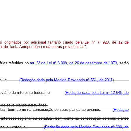
 originados por adicional tarifário criado pela Lei n° 7. 920, de 12 de
l de Tarifa Aeroportuária e dá outras providências".
árias referidos no
art. 3° da Lei n° 6.009, de 26 de dezembro de 1973
, serão
 federal; e
(Redação dada pela Medida Provisória nº 551, de 2011)
ma aeroviário de interesse federal; e
(Redação dada pela Lei nº 12.648, de
 de seus planos aeroviários.
ou estadual, bem como na consecução de seus planos aeroviários.
(Redação
de interesse regional ou estadual, bem como na consecução de seus planos
nal ou estadual.
(Redação dada pela Medida Provisória nº 600, de