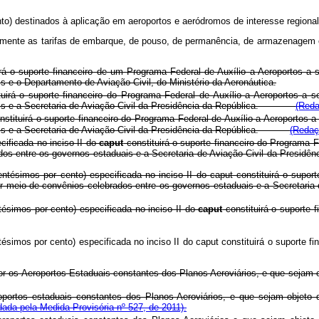
or cento) destinados à aplicação em aeroportos e aeródromos de interesse r
 somente as tarifas de embarque, de pouso, de permanência, de armazenagem e
uirá o suporte financeiro de um Programa Federal de Auxílio a Aeroportos a
 e o Departamento de Aviação Civil, do Ministério da Aeronáutica.
tuirá o suporte financeiro do Programa Federal de Auxílio a Aeroportos a s
duais e a Secretaria de Aviação Civil da Presidência da República.
(Reda
nstituirá o suporte financeiro do Programa Federal de Auxílio a Aeroportos a
uais e a Secretaria de Aviação Civil da Presidência da República.
(Redaç
cificada no inciso II do
caput
constituirá o suporte financeiro do Programa F
ebrados entre os governos estaduais e a Secretaria de Aviação Civil da 
entésimos por cento) especificada no inciso II do
caput
constituirá o supor
o por meio de convênios celebrados entre os governos estaduais e a Secr
tésimos por cento) especificada no inciso II do
caput
constituirá o suporte 
tésimos por cento) especificada no inciso II do
caput
constituirá o suport
r os Aeroportos Estaduais constantes dos Planos Aeroviários, e que sejam o
portos estaduais constantes dos Planos Aeroviários, e que sejam objeto 
ada pela Medida Provisória nº 527, de 2011).