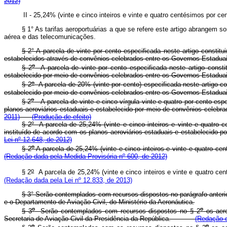
2012)
II - 25,24% (vinte e cinco inteiros e vinte e quatro centésimos p
§ 1° As tarifas aeroportuárias a que se refere este artigo abrangem
aérea e das telecomunicações.
§ 2° A parcela de vinte por cento especificada neste artigo constit
estabelecidos através de convênios celebrados entre os Governos Estaduais
o
§ 2
A parcela de vinte por cento especificada neste artigo consti
estabelecido por meio de convênios celebrados entre os Governos Esta
o
§ 2
A parcela de 20% (vinte por cento) especificada neste artigo co
estabelecido por meio de convênios celebrados entre os Governos Estad
o
§ 2
A parcela de vinte e cinco vírgula vinte e quatro por cento espe
planos aeroviários estaduais e estabelecido por meio de convênios cel
2011)
(Produção de efeito)
§ 2º A parcela de 25,24% (vinte e cinco inteiros e vinte e quatro c
instituído de acordo com os planos aeroviários estaduais e estabelecid
Lei nº 12.648, de 2012)
o
§ 2
A parcela de 25,24% (vinte e cinco inteiros e vinte e quatro cen
(Redação dada pela Medida Provisória nº 600, de 2012)
o
§ 2
A parcela de 25,24% (vinte e cinco inteiros e vinte e quatro cen
(Redação dada pela Lei nº 12.833, de 2013)
§ 3° Serão contemplados com recursos dispostos no parágrafo anterio
e o Departamento de Aviação Civil, do Ministério da Aeronáutica.
o
o
§ 3
Serão contemplados com recursos dispostos no § 2
os aero
Secretaria de Aviação Civil da Presidência da República.
(Redação d
o
o