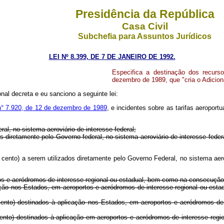
Presidência da República
Casa Civil
Subchefia para Assuntos Jurídicos
LEI Nº 8.399, DE 7 DE JANEIRO DE 1992.
Especifica a destinação dos recursos
dezembro de 1989, que "cria o Adiciona
al decreta e eu sanciono a seguinte lei:
n° 7.920, de 12 de dezembro de 1989
, e incidentes sobre as tarifas aeroportu
ral, no sistema aeroviário de interesse federal;
ados diretamente pelo Governo federal, no sistema aeroviário de interesse
 por cento) a serem utilizados diretamente pelo Governo Federal, no siste
tos e aeródromos de interesse regional ou estadual, bem como na consecução
aplicação nos Estados, em aeroportos e aeródromos de interesse regional 
or cento) destinados à aplicação nos Estados, em aeroportos e aeródromos 
 cento) destinados à aplicação em aeroportos e aeródromos de interesse regio