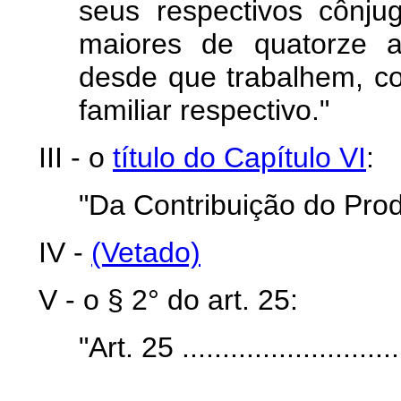
seus respectivos cônju
maiores de quatorze a
desde que trabalhem, 
familiar respectivo."
III - o
título do Capítulo VI
:
"Da Contribuição do Prod
IV -
(Vetado)
V - o § 2° do art. 25:
"Art. 25 .............................
.......................................