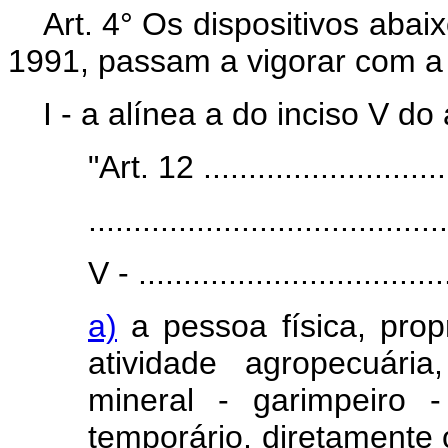
Art.
4° Os dispositivos abaix
1991, passam a vigorar com a
I - a alínea a do inciso V do 
"Art. 12 ............................
........................................
V - ...................................
a)
a pessoa física, prop
atividade agropecuári
mineral - garimpeiro 
temporário, diretamente 