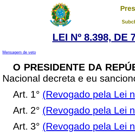
Pres
Subch
LEI Nº 8.398, DE
Mensagem de veto
O PRESIDENTE DA REPÚ
Nacional decreta e eu sanciono
Art.
1°
(Revogado pela Lei n
Art.
2°
(Revogado pela Lei n
Art.
3°
(Revogado pela Lei n