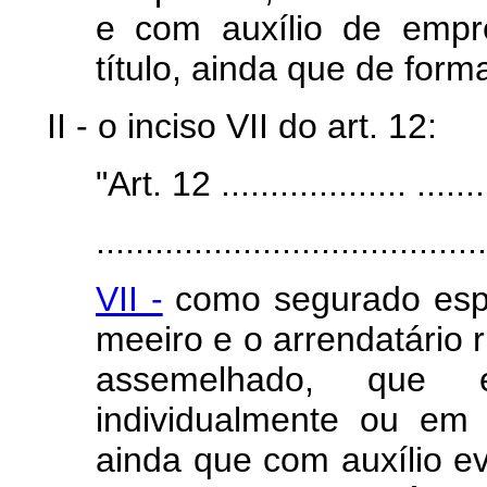
e com auxílio de empre
título, ainda que de form
II - o inciso VII do art. 12:
"Art. 12 ................... ........
........................................
VII -
como segurado espec
meeiro e o arrendatário r
assemelhado, que e
individualmente ou em 
ainda que com auxílio e