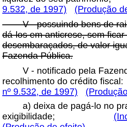
9.532, de 1997)
(Produção de
V - possuindo bens de raiz
dá-los em anticrese, sem ficar
desembaraçados, de valor igua
Fazenda Pública.
V - notificado pela Faze
recolhimento do crédito
nº 9.532, de 1997)
(Produção
a) deixa de pagá-lo no pr
exigibilidade;
(In
(Produção de efeito)