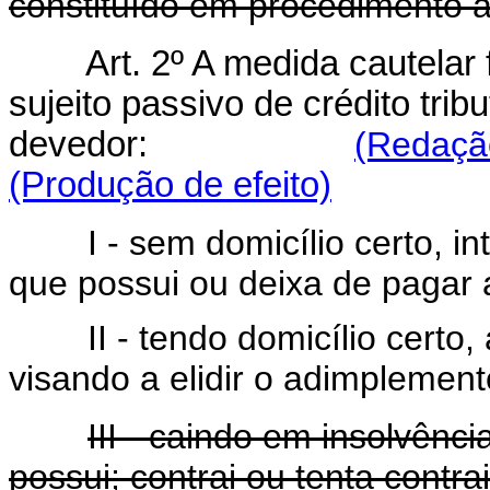
constituído em procedimento a
Art. 2º A medida cautelar 
sujeito passivo de crédito trib
devedor:
(Redação
(Produção de efeito)
I - sem domicílio certo, i
que possui ou deixa de pagar 
II - tendo domicílio certo
visando a elidir o adimplement
III - caindo em insolvênci
possui; contrai ou tenta contra