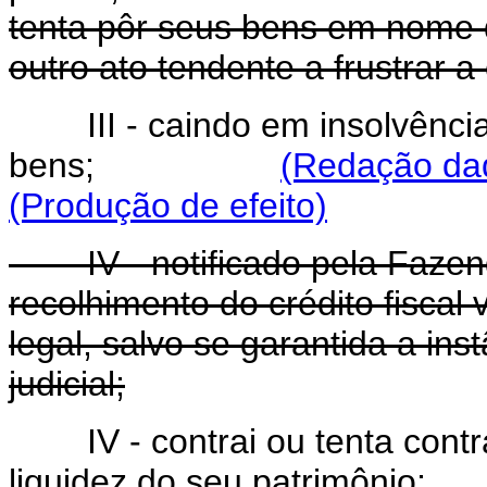
tenta pôr seus bens em nome 
outro ato tendente a frustrar a
III - caindo em insolvênci
bens;
(Redação dad
(Produção de efeito)
IV - notificado pela Faze
recolhimento do crédito fiscal
legal, salvo se garantida a in
judicial;
IV - contrai ou tenta con
liquidez do seu patrim