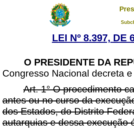
Pres
Subch
LEI Nº 8.397, DE
O PRESIDENTE DA REP
Congresso Nacional decreta e 
Art. 1° O procedimento ca
antes ou no curso da execução 
dos Estados, do Distrito Feder
autarquias e dessa execução 