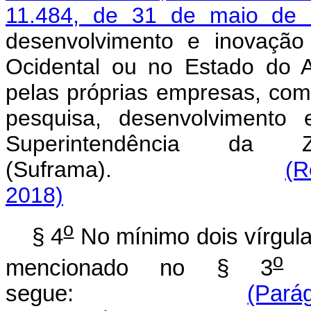
11.484, de 31 de maio de
desenvolvimento e inovação
Ocidental ou no Estado do 
pelas próprias empresas, co
pesquisa, desenvolvimento
Superintendência d
(Suframa).
(R
2018)
o
§ 4
No mínimo dois vírgula
o
mencionado no § 3
d
segue:
(Parág