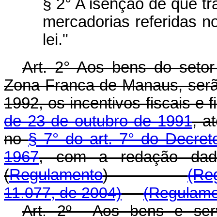
§ 2° A isenção de que tra
mercadorias referidas no
lei."
Art. 2° Aos bens do setor 
Zona Franca de Manaus, serã
1992, os incentivos fiscais e 
de 23 de outubro de 1991
, a
no
§ 7° do art. 7° do Decret
1967
, com a redaçã
(
Regulamento
)
(Re
11.077, de 2004)
(Regulame
Art. 2º Aos bens e serv