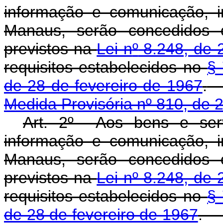
informação e comunicação, i
Manaus, serão concedidos os
previstos na
Lei n
º
8.248, de 
requisitos estabelecidos no
§
de 28 de fevereiro de 1967
.
Medida Provisória nº 810, de 
Art. 2º Aos bens e serv
informação e comunicação, i
Manaus, serão concedidos os
previstos na
Lei nº 8.248, de
requisitos estabelecidos no
§ 
de 28 de fevereiro de 1967