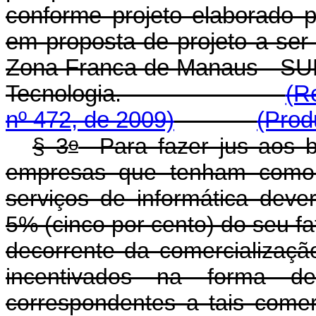
conforme projeto elaborado 
em proposta de projeto a ser
Zona Franca de Manaus - SUF
Tecnologia.
(R
nº 472, de 2009)
(Prod
o
§ 3
Para fazer jus aos be
empresas que tenham como 
serviços de informática deve
5% (cinco por cento) do seu f
decorrente da comercializaçã
incentivados na forma de
correspondentes a tais come