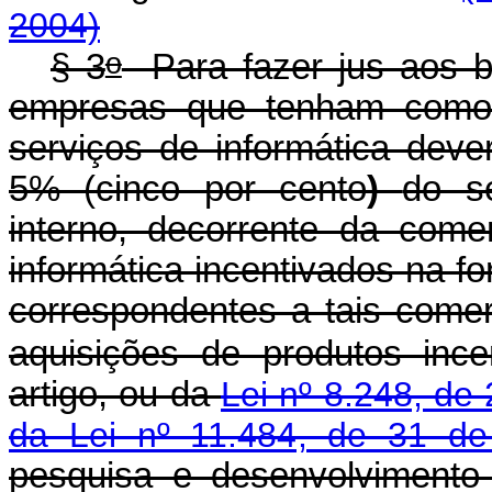
2004)
o
§ 3
Para fazer jus aos be
empresas que tenham como 
serviços de informática deve
5% (cinco por cento
)
do s
interno, decorrente da come
informática incentivados na fo
correspondentes a tais come
aquisições de produtos inc
artigo, ou da
Lei nº 8.248, de
da Lei nº 11.484, de 31 d
pesquisa e desenvolvimento