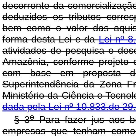
decorrente da comercialização
deduzidos os tributos corres
bem como o valor das aquis
forma desta Lei e da
Lei nº 8
atividades de pesquisa e des
Amazônia, conforme projeto 
com base em proposta de
Superintendência da Zona F
Ministério da Ciên
dada pela Lei nº 10.833.de 29
o
§ 3
Para fazer jus aos be
empresas que tenham como 