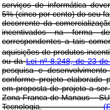
serviços de informática deve
5% (cinco por cento) do seu f
decorrente da comercializaçã
incentivados na forma de
correspondentes a tais come
aquisições de produtos incent
ou da
Lei nº 8.248, de 23 d
pesquisa e desenvolvimento
conforme projeto elaborado 
em proposta de projeto a ser
Zona Franca de Manaus – SUF
Tecnologia.
(