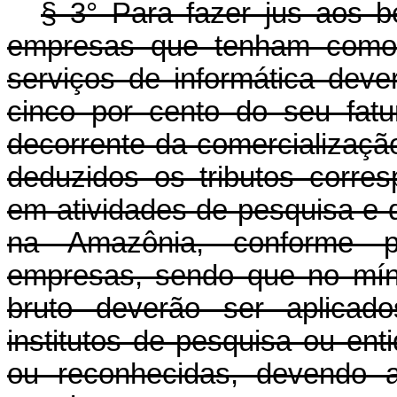
§ 3° Para fazer jus aos be
empresas que tenham como 
serviços de informática deve
cinco por cento do seu fat
decorrente da comercialização
deduzidos os tributos corres
em atividades de pesquisa e 
na Amazônia, conforme pr
empresas, sendo que no mín
bruto deverão ser aplica
institutos de pesquisa ou enti
ou reconhecidas, devendo a