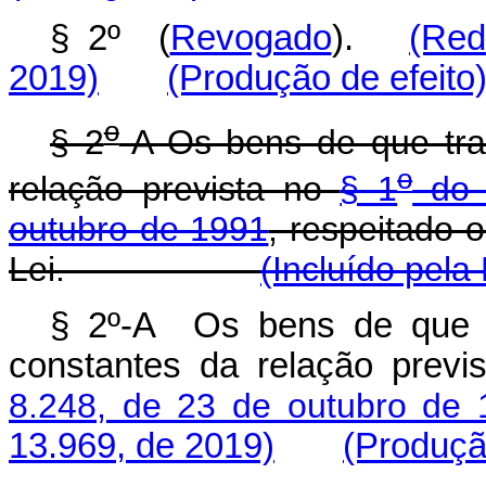
§ 2º (
Revogado
).
(Red
2019)
(Produção de efeito
o
§ 2
-A Os bens de que tra
o
relação prevista no
§ 1
do a
outubro de 1991
, respeitado 
Lei.
(Incluído pela
§ 2º-A Os bens de que 
constantes da relação prev
8.248, de 23 de outubro de 
13.969, de 2019)
(Produçã