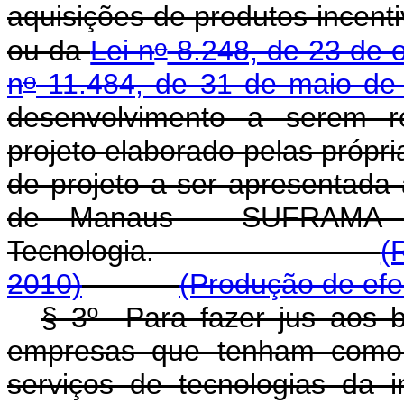
aquisições de produtos incent
o
ou da
Lei n
8.248, de 23 de 
o
n
11.484, de 31 de maio de
desenvolvimento a serem r
projeto elaborado pelas próp
de projeto a ser apresentada
de Manaus - SUFRAMA e
Tecnologia.
(
2010)
(Produção de efe
§ 3º Para fazer jus aos be
empresas que tenham como 
serviços de tecnologias da