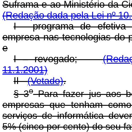
Suframa e ao Ministér
(Redação dada pela Lei nº 10.
I - programa de efetiva
empresa nas tecnologias do 
e
I – revogado;
(Reda
11.1.2001)
II -
(Vetado)
.
o
§ 3
Para fazer jus aos be
empresas que tenham como 
serviços de informática deve
5% (cinco por cento) do seu f