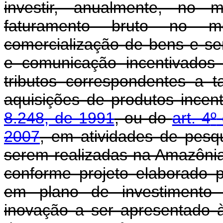
investir, anualmente, no
faturamento bruto no me
comercialização de bens e se
e comunicação incentivados
tributos correspondentes a t
aquisições de produtos ince
8.248, de 1991
, ou do
art. 4
º
2007
, em atividades de pesq
serem realizadas na Amazôni
conforme projeto elaborado 
em plano de investimento 
inovação a ser apresentado 