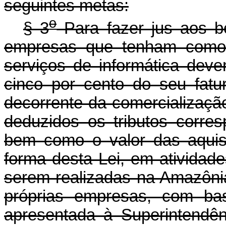
seguintes metas:
o
§ 3
Para fazer jus aos be
empresas que tenham como 
serviços de informática deve
cinco por cento do seu fatu
decorrente da comercialização
deduzidos os tributos corres
bem como o valor das aquis
forma desta Lei, em atividad
serem realizadas na Amazônia
próprias empresas, com ba
apresentada à Superintendê