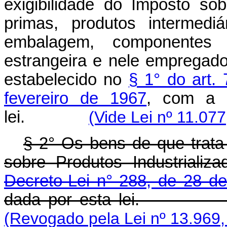
exigibilidade do Imposto sob
primas, produtos intermedi
embalagem, componentes
estrangeira e nele empregado
estabelecido no
§ 1° do art.
fevereiro de 1967
, com a r
lei.
(Vide Lei nº 11.07
§ 2° Os bens de que trata 
sobre Produtos Industrializ
Decreto-Lei n° 288, de 28 de
dada por esta le
(Revogado pela Lei nº 13.969,