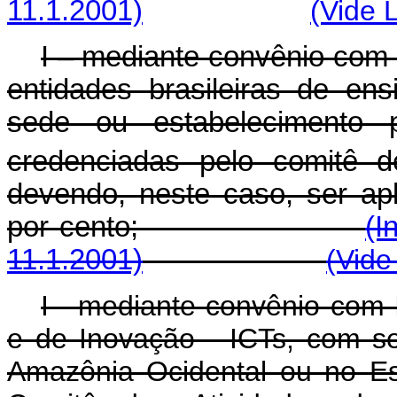
11.1.2001)
(Vide 
I – mediante convênio com 
entidades brasileiras de ens
sede ou estabelecimento p
credenciadas pelo comitê 
devendo, neste caso, ser apl
por cento;
(I
11.1.2001)
(Vide
I - mediante convênio com I
e de Inovação - ICTs, com se
Amazônia Ocidental ou no E