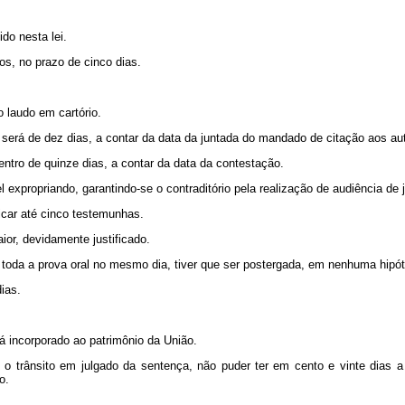
ido nesta lei.
dos, no prazo de cinco dias.
o laudo em cartório.
 será de dez dias, a contar da data da juntada do mandado de citação aos au
entro de quinze dias, a contar da data da contestação.
l expropriando, garantindo-se o contraditório pela realização de audiência de j
dicar até cinco testemunhas.
ior, devidamente justificado.
 toda a prova oral no mesmo dia, tiver que ser postergada, em nenhuma hipóte
ias.
rá incorporado ao patrimônio da União.
o trânsito em julgado da sentença, não puder ter em cento e vinte dias a d
o.