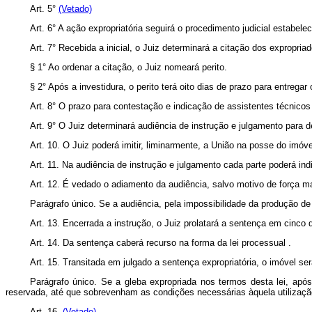
Art. 5°
(Vetado)
Art. 6° A ação expropriatória seguirá o procedimento judicial estabelec
Art. 7° Recebida a inicial, o Juiz determinará a citação dos expropria
§ 1° Ao ordenar a citação, o Juiz nomeará perito.
§ 2° Após a investidura, o perito terá oito dias de prazo para entregar 
Art. 8° O prazo para contestação e indicação de assistentes técnicos
Art. 9° O Juiz determinará audiência de instrução e julgamento para d
Art. 10. O Juiz poderá imitir, liminarmente, a União na posse do imóve
Art. 11. Na audiência de instrução e julgamento cada parte poderá in
Art. 12. É vedado o adiamento da audiência, salvo motivo de força ma
Parágrafo único. Se a audiência, pela impossibilidade da produção de
Art. 13. Encerrada a instrução, o Juiz prolatará a sentença em cinco d
Art. 14. Da sentença caberá recurso na forma da lei processual .
Art. 15. Transitada em julgado a sentença expropriatória, o imóvel se
Parágrafo único. Se a gleba expropriada nos termos desta lei, após 
reservada, até que sobrevenham as condições necessárias àquela utilizaçã
Art. 16.
(Vetado)