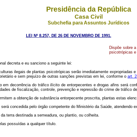
Presidência da República
Casa Civil
Subchefia para Assuntos Jurídicos
LEI Nº 8.257, DE 26 DE NOVEMBRO DE 1991.
Dispõe sobre a 
psicotrópicas e
al decreta e eu sanciono a seguinte lei:
 culturas ilegais de plantas psicotrópicas serão imediatamente expropriadas 
rietário e sem prejuízo de outras sanções previstas em lei, conforme o
art. 
em decorrência do tráfico ilícito de entorpecentes e drogas afins será conf
dades de fiscalização, controle, prevenção e repressão do crime de tráfico 
permitem a obtenção de substância entorpecente proscrita, plantas estas elen
as será concedida pelo órgão competente do Ministério da Saúde, atendendo exc
 da terra destinada a semeadura, ou plantio, ou colheita.
elas possuídas a qualquer título.