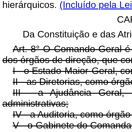
hierárquicos.
(Incluído pela Le
CAP
Da Constituição e das At
Art. 8° O Comando Geral é
dos órgãos de direção, que 
I - o Estado-Maior-Geral, c
II - as Diretorias, como órgã
III - a Ajudância Geral,
administrativas;
IV - a Auditoria, como órgão 
V - o Gabinete do Comanda