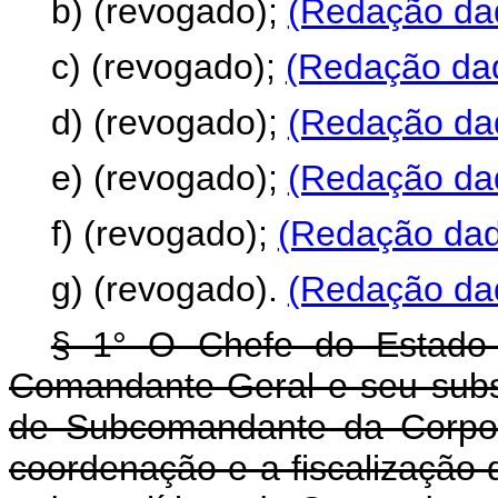
b) (revogado);
(Redação dad
c) (revogado);
(Redação dad
d) (revogado);
(Redação dad
e) (revogado);
(Redação dad
f) (revogado);
(Redação dada
g) (revogado).
(Redação dad
§ 1° O Chefe do Estado-M
Comandante-Geral e seu subst
de Subcomandante da Corpor
coordenação e a fiscalização 