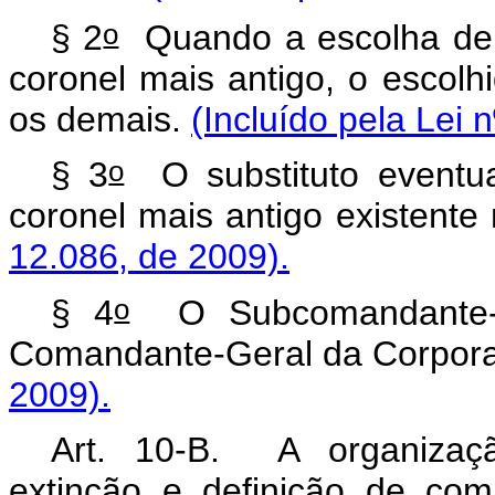
o
§ 2
Quando a escolha de 
coronel mais antigo, o escolh
os demais.
(Incluído pela Lei 
o
§ 3
O substituto eventu
coronel mais antigo existent
12.086, de 2009).
o
§ 4
O Subcomandante-Ge
Comandante-Geral da Corpor
2009).
Art. 10-B. A organizaçã
extinção e definição de co