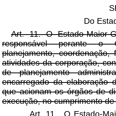
S
Do Esta
Art. 11. O Estado-Maior-
responsável perante o C
planejamento, coordenação, f
atividades da corporação, con
de planejamento administr
encarregado da elaboração d
que acionam os órgãos de dir
execução, no cumprimento de 
Art. 11. O Estado-Mai