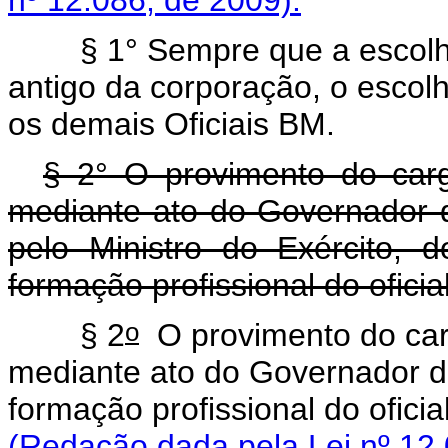
§ 1° Sempre que a escolha 
antigo da corporação, o escolh
os demais Oficiais BM.
§ 2° O provimento do car
mediante ato do Governador d
pelo Ministro do Exército,
formação profissional do ofici
o
§ 2
O provimento do car
mediante ato do Governador do
formação profissional do ofici
(Redação dada pela Lei nº 12.