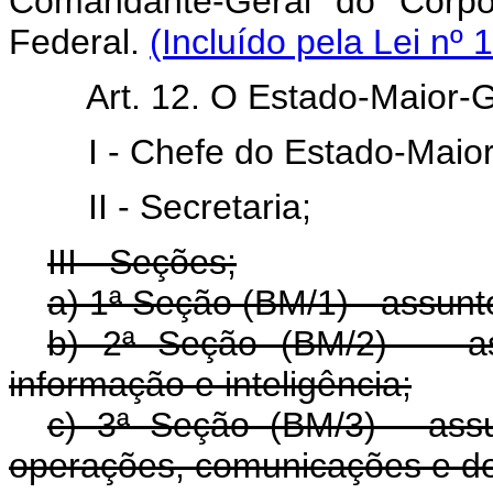
Comandante-Geral do Corpo 
Federal.
(Incluído pela Lei nº 
Art. 12. O Estado-Maior-G
I - Chefe do Estado-Maior-
II - Secretaria;
III - Seções;
a) 1ª Seção (BM/1) - assunto
b) 2ª Seção (BM/2) - ass
informação e inteligência;
c) 3ª Seção (BM/3) - assun
operações, comunicações e do