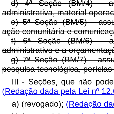
d) 4ª Seção (BM/4) - as
administrativa, material operac
e) 5ª Seção (BM/5) - assun
ação comunitária e comunicaçã
f) 6ª Seção (BM/6) - as
administrativo e a orçamentaç
g) 7ª Seção (BM/7) - assun
pesquisa tecnológica, perícias
III - Seções, que não pod
(Redação dada pela Lei nº 12.
a) (revogado);
(Redação dad