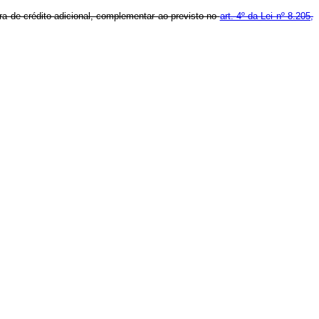
ura de crédito adicional, complementar ao previsto no
art. 4º da Lei nº 8.205,