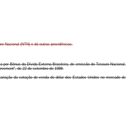
ro Nacional (NTN) e dá outras providências.
ria por Bônus da Dívida Externa Brasileira, de emissão do Tesouro Nacional,
Agreement", de 22 de setembro de 1988.
a variação da cotação de venda do dólar dos Estados Unidos no mercado de