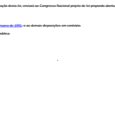
cação desta lei, enviará ao Congresso Nacional projeto de lei propondo abert
e março de 1991
, e as demais disposições em contrário.
ública.
*