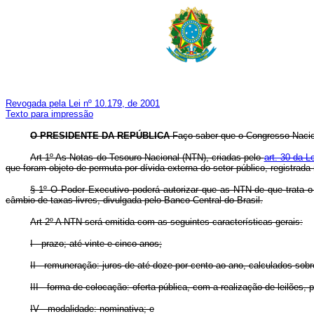
Revogada pela Lei nº 10.179, de 2001
Texto para impressão
O PRESIDENTE DA REPÚBLICA
Faço saber que o Congresso Naciona
Art 1º As Notas do Tesouro Nacional (NTN), criadas pelo
art. 30 da L
que foram objeto de permuta por dívida externa do setor público, registra
§ 1º O Poder Executivo poderá autorizar que as NTN de que trata 
câmbio de taxas livres, divulgada pelo Banco Central do Brasil.
Art 2º A NTN será emitida com as seguintes características gerais:
I - prazo; até vinte e cinco anos;
II - remuneração: juros de até doze por cento ao ano, calculados sobr
III - forma de colocação: oferta pública, com a realização de leilões
IV - modalidade: nominativa; e