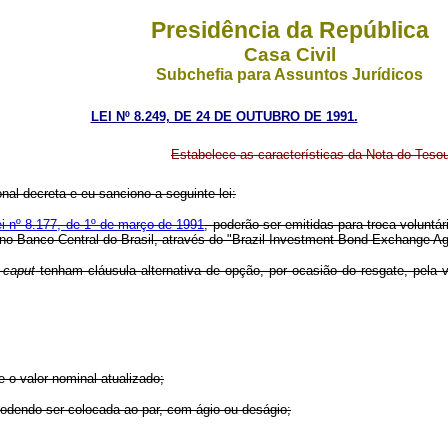
Presidência da República
Casa Civil
Subchefia para Assuntos Jurídicos
LEI Nº 8.249, DE 24 DE OUTUBRO DE 1991.
Estabelece as características da Nota do Tesou
l decreta e eu sanciono a seguinte lei:
ei nº 8.177, de 1º de março de 1991
, poderão ser emitidas para troca voluntá
da no Banco Central do Brasil, através do "Brazil Investment Bond Exchange 
o
caput
tenham cláusula alternativa de opção, por ocasião do resgate, pel
e o valor nominal atualizado;
, podendo ser colocada ao par, com ágio ou deságio;