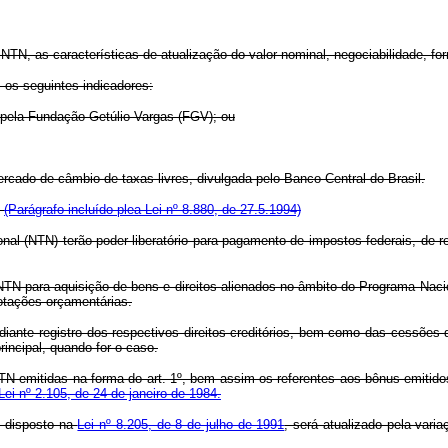
NTN, as características de atualização do valor nominal, negociabilidade, fo
 os seguintes indicadores:
 pela Fundação Getúlio Vargas (FGV); ou
rcado de câmbio de taxas livres, divulgada pelo Banco Central do Brasil.
.
(Parágrafo incluído plea Lei nº 8.880, de 27.5.1994)
nal (NTN) terão poder liberatório para pagamento de impostos federais, de res
 NTN para aquisição de bens e direitos alienados no âmbito do Programa Nac
otações orçamentárias.
iante registro dos respectivos direitos creditórios, bem como das cessões 
incipal, quando for o caso.
N emitidas na forma do art. 1º, bem assim os referentes aos bônus emitidos
Lei nº 2.105, de 24 de janeiro de 1984.
 o disposto na
Lei nº 8.205, de 8 de julho de 1991
, será atualizado pela var