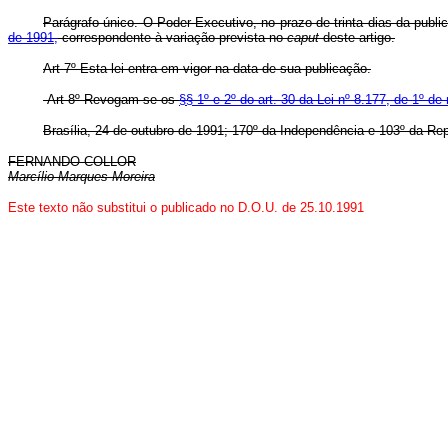
Parágrafo único. O Poder Executivo, no prazo de trinta dias da publi
de 1991,
correspondente à variação prevista no
caput
deste artigo.
Art 7º Esta lei entra em vigor na data de sua publicação.
Art 8º Revogam-se os
§§ 1º e 2º do art. 30 da Lei nº 8.177, de 1º d
Brasília, 24 de outubro de 1991; 170º da Independência e 103º da Rep
FERNANDO COLLOR
Marcílio Marques Moreira
Este texto não substitui o publicado no D.O.U. de 25.10.1991