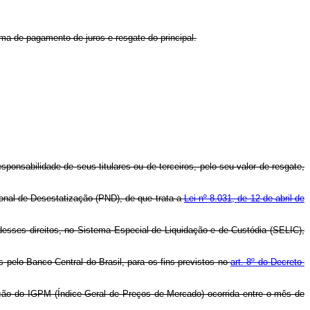
rma de pagamento de juros e resgate do principal.
ponsabilidade de seus titulares ou de terceiros, pelo seu valor de resgate,
ional de Desestatização (PND), de que trata a
Lei nº 8.031, de 12 de abril de
desses direitos, no Sistema Especial de Liquidação e de Custódia (SELIC),
 pelo Banco Central do Brasil, para os fins previstos no
art. 8º do Decreto-
iação do IGPM (Índice Geral de Preços de Mercado) ocorrida entre o mês de