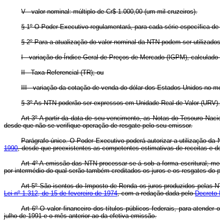
V - valor nominal: múltiplo de Cr$ 1.000,00 (um mil cruzeiros).
§ 1º O Poder Executivo regulamentará, para cada série específica de 
§ 2º Para a atualização do valor nominal da NTN podem ser utilizados
I - variação do Índice Geral de Preços de Mercado (IGPM), calculado
II - Taxa Referencial (TR); ou
III - variação da cotação de venda do dólar dos Estados Unidos no me
§ 3º As NTN poderão ser expressos em Unidade Real de Valor (URV)
Art 3º A partir da data de seu vencimento, as Notas do Tesouro Nacio
desde que não se verifique operação de resgate pelo seu emissor.
Parágrafo único. O Poder Executivo poderá autorizar a utilização da
1990
, desde que preexistentes as competentes estimativas de receitas e d
Art 4º A emissão das NTN processar-se-á sob a forma escritural; med
por intermédio do qual serão também creditados os juros e os resgates do pr
Art 5º São isentos do Imposto de Renda os juros produzidos pelas NT
Lei nº 1.312, de 15 de fevereiro de 1974
, com a redação dada pelo
Decreto-
Art 6º O valor financeiro dos títulos públicos federais, para atender
julho de 1991 e o mês anterior ao da efetiva emissão.