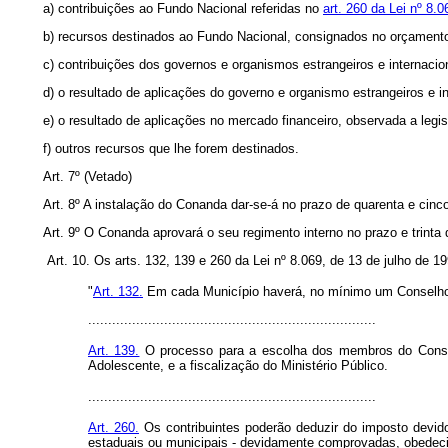
a) contribuições ao Fundo Nacional referidas no
art. 260 da Lei nº 8.
b) recursos destinados ao Fundo Nacional, consignados no orçament
c) contribuições dos governos e organismos estrangeiros e internacio
d) o resultado de aplicações do governo e organismo estrangeiros e in
e) o resultado de aplicações no mercado financeiro, observada a legis
f) outros recursos que lhe forem destinados.
Art. 7º (Vetado)
Art. 8º A instalação do Conanda dar-se-á no prazo de quarenta e cinco
Art. 9º O Conanda aprovará o seu regimento interno no prazo e trinta 
Art. 10. Os arts. 132, 139 e 260 da Lei nº 8.069, de 13 de julho de 
"
Art. 132.
Em cada Município haverá, no mínimo um Conselho 
........................................................................
Art. 139.
O processo para a escolha dos membros do Conselho
Adolescente, e a fiscalização do Ministério Público.
........................................................................
Art. 260.
Os contribuintes poderão deduzir do imposto devido
estaduais ou municipais - devidamente comprovadas, obedeci