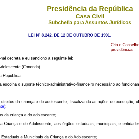
Presidência da República
Casa Civil
Subchefia para Assuntos Jurídicos
LEI Nº 8.242, DE 12 DE OUTUBRO DE 1991.
Cria o Conselho
providências.
al decreta e eu sanciono a seguinte lei:
 Adolescente (Conanda).
a República.
a escolha o suporte técnico-administrativo-financeiro necessário ao funcion
s direitos da criança e do adolescente, fiscalizando as ações de execução, 
te)
;
tos da criança e do adolescente;
a Criança e do Adolescente, aos órgãos estaduais, municipais, e entidades 
os Estaduais e Municipais da Criança e do Adolescente;