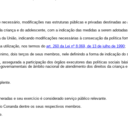
 necessário, modificações nas estruturas públicas e privadas destinadas ao 
s da criança e do adolescente, com a indicação das medidas a serem adotad
da União, indicando modificações necessárias à consecução da política form
 sua utilização, nos termos do
art. 260 da Lei nº 8.069, de 13 de julho de 1990
;
mínimo, dois terços de seus membros, nele definindo a forma de indicação do 
, assegurada a participação dos órgãos executores das políticas sociais bási
o-governamentais de âmbito nacional de atendimento dos direitos da criança 
plente.
adas e seu exercício é considerado serviço público relevante.
e do Conanda dentre os seus respectivos membros.
e.