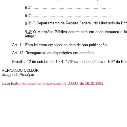
§ 1º .....................................................................
§ 2º .....................................................................
§ 3º
O Departamento da Receita Federal, do Ministério da Ec
§ 4º
O Ministério Público determinará em cada comarca a form
artigo."
Art. 11. Esta lei entra em vigor na data de sua publicação.
Art. 12. Revogam-se as disposições em contrário.
Brasília, 12 de outubro de 1991; 170º da Independência e 103º da Rep
FERNANDO COLLOR
Margarida Procópio
Este texto não substitui o publicado no D.O.U. de 16.10.1991