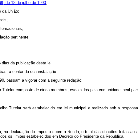
069, de 13 de julho de 1990
;
o da União;
nais;
ternacionais;
lação pertinente;
 dias da publicação desta lei.
dias, a contar da sua instalação.
1990, passam a vigorar com a seguinte redação:
Tutelar composto de cinco membros, escolhidos pela comunidade local para
 Tutelar será estabelecido em lei municipal e realizado sob a responsab
, na declaração do Imposto sobre a Renda, o total das doações feitas aos 
dos os limites estabelecidos em Decreto do Presidente da República.