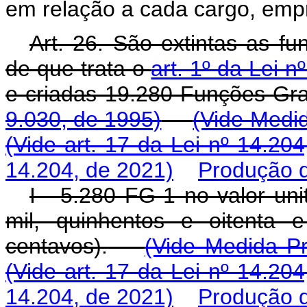
em relação a cada cargo, emp
Art. 26. São extintas as fu
de que trata o
art. 1º da Lei 
e criadas 19.280 Funções Gr
9.030, de 1995)
(Vide Medid
(Vide art. 17 da Lei nº 14.20
14.204, de 2021)
Produção d
I - 5.280 FG-1 no valor uni
mil, quinhentos e oitenta e
centavos).
(Vide Medida Pr
(Vide art. 17 da Lei nº 14.20
14.204, de 2021)
Produção d