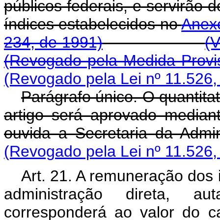
públicos federais, e servirão 
índices estabelecidos no
Anex
234, de 1991)
(V
(Revogado pela Medida Provis
(Revogado pela Lei nº 11.526,
Parágrafo único. O quantita
artigo será aprovado median
ouvida a Secretaria da Admi
(Revogado pela Lei nº 11.526,
Art. 21. A remuneração dos 
administração direta, au
corresponderá ao valor do 