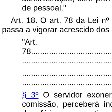
de pessoal."
Art. 18. O art. 78 da Lei n
passa a vigorar acrescido dos
"Art.
78.....................................
........................................
........................................
........................................
§ 3º
O servidor exoner
comissão, perceberá in