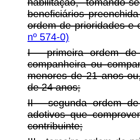
habilitação, tomando-
beneficiários preenchida
ordem de prioridades e 
nº 574-0)
I - primeira ordem de 
companheira ou companhe
menores de 21 anos ou
de 24 anos;
II - segunda ordem de 
adotivos que comprove
contribuinte;