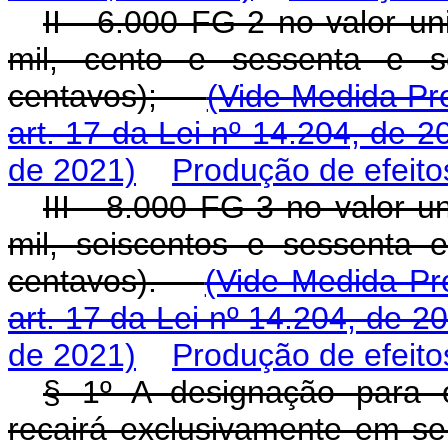
II - 6.000 FG-2 no valor un
mil, cento e sessenta e s
centavos);
(Vide Medida Pro
art. 17 da Lei nº 14.204, de 2
de 2021)
Produção de efeito
III - 8.000 FG-3 no valor u
mil, seiscentos e sessenta 
centavos).
(Vide Medida Pro
art. 17 da Lei nº 14.204, de 2
de 2021)
Produção de efeito
§ 1º A designação para o
recairá exclusivamente em se