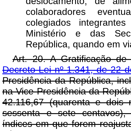
deslocamento, de ali
colaboradores eventu
colegiados integrante
Ministério e das Sec
República, quando em vi
Art. 20. A Gratificação d
Decreto-Lei nº 1.341, de 22 
Presidência da República, inc
na Vice-Presidência da Repúbli
42.116,67 (quarenta e dois 
sessenta e sete centavos),
índices em que forem reajust