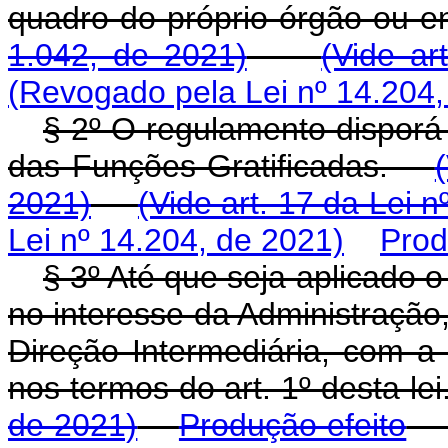
quadro do próprio órgão ou 
1.042, de 2021)
(Vide ar
(Revogado pela Lei nº 14.204,
§ 2º O regulamento disporá 
das Funções Gratificadas.
2021)
(Vide art. 17 da Lei 
Lei nº 14.204, de 2021)
Prod
§ 3º Até que seja aplicado 
no interesse da Administração
Direção Intermediária, com a
nos termos do art. 1º desta l
de 2021)
Produção efeito