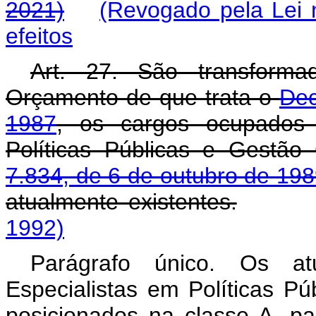
2021)
(Revogado pela Lei 
efeitos
Art. 27. São transform
Orçamento de que trata o
Dec
1987
, os cargos ocupados 
Políticas Públicas e Gestão
7.834, de 6 de outubro de 19
atualmente existentes.
1992)
Parágrafo único. Os a
Especialistas em Políticas P
posicionados na classe A, pa