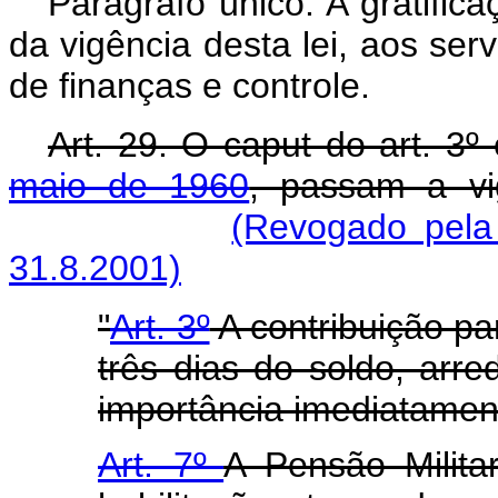
Parágrafo único. A gratific
da vigência desta lei, aos ser
de finanças e controle
Art. 29. O caput do art. 3º
maio de 1960
, passam a vi
(Revogado pela 
31.8.2001)
"
Art. 3º
A contribuição par
três dias do soldo, arr
importância imediatament
Art. 7º
A Pensão Milita