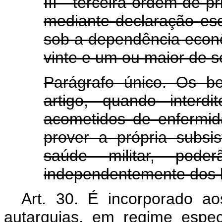
III - terceira ordem de p
mediante declaração escr
sob a dependência econ
vinte e um ou maior de s
Parágrafo único. Os be
artigo, quando interdi
acometidos de enfermi
prover a própria subsis
saúde militar, poder
independentemente dos li
Art. 30. É incorporado a
autarquias, em regime espec