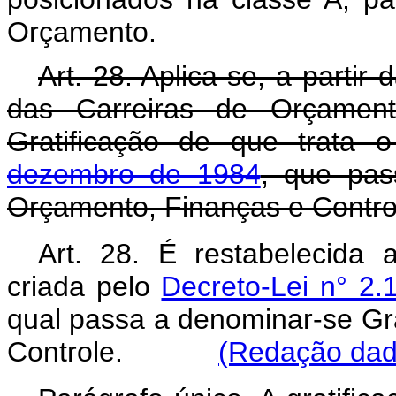
Orçamento.
Art. 28. Aplica-se, a partir 
das Carreiras de Orçamen
Gratificação de que trata
dezembro de 1984
, que pas
Orçamento, Finanças e Contro
Art. 28. É restabelecida a
criada pelo
Decreto-Lei n° 2
qual passa a denominar-se Gr
Controle.
(Redação dada