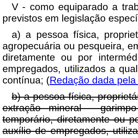
V - como equiparado a tra
previstos em legislação especí
a) a pessoa física, proprie
agropecuária ou pesqueira, e
diretamente ou por intermé
empregados, utilizados a qual
contínua; (
Redação dada pela L
b) a pessoa física, propriet
extração mineral - garimp
temporário, diretamente ou p
auxílio de empregados, utiliz