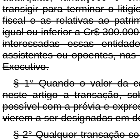
transigir para terminar o lití
fiscal e as relativas ao patri
igual ou inferior a Cr$ 300.000
interessadas essas entidad
assistentes ou opoentes, nas
Executivo.
§ 1° Quando o valor da cau
neste artigo a transação, s
possível com a prévia e expre
vierem a ser designadas em d
§ 2° Qualquer transação s