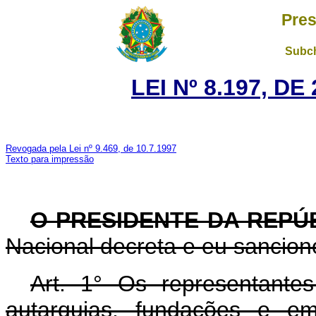
Pres
Subch
LEI Nº 8.197, D
Revogada pela Lei nº 9.469, de 10.7.1997
Texto para impressão
O PRESIDENTE DA REPÚ
Nacional decreta e eu sanciono
Art. 1° Os representantes
autarquias, fundações e em