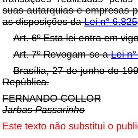
suas autarquias e empresas p
as disposições da
Lei n° 6.82
Art. 6º Esta lei entra em vi
Art. 7º Revogam-se a
Lei n
Brasília, 27 de junho de 19
República.
FERNANDO COLLOR
Jarbas Passarinho
Este texto não substitui o pub