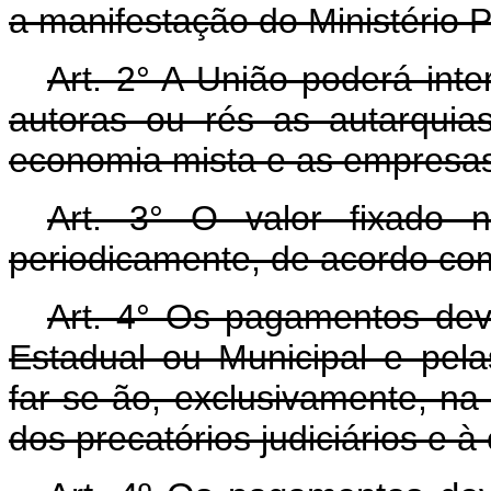
a manifestação do Ministério P
Art. 2° A União poderá int
autoras ou rés as autarquia
economia mista e as empresas 
Art. 3° O valor fixado n
periodicamente, de acordo com
Art. 4° Os pagamentos dev
Estadual ou Municipal e pel
far-se-ão, exclusivamente, n
dos precatórios judiciários e à