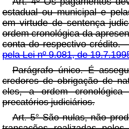
Art. 4º Os pagamentos dev
estadual ou municipal e pela
em virtude de sentença judici
ordem cronológica da apresent
conta do respectivo crédit
pela Lei nº 9.081, de 19.7.199
Parágrafo único. É assegu
credores de obrigação de nat
eles, a ordem cronológica 
precatórios judiciários.
Art. 5° São nulas, não prod
transações realizadas pelos 