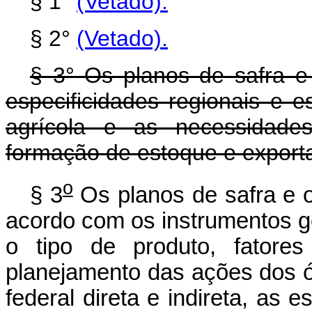
§ 1°
(Vetado).
§ 2°
(Vetado).
§ 3° Os planos de safra e 
especificidades regionais e 
agrícola e as necessidades
formação de estoque e export
o
§ 3
Os planos de safra e o
acordo com os instrumentos g
o tipo de produto, fatore
planejamento das ações dos ó
federal direta e indireta, as e