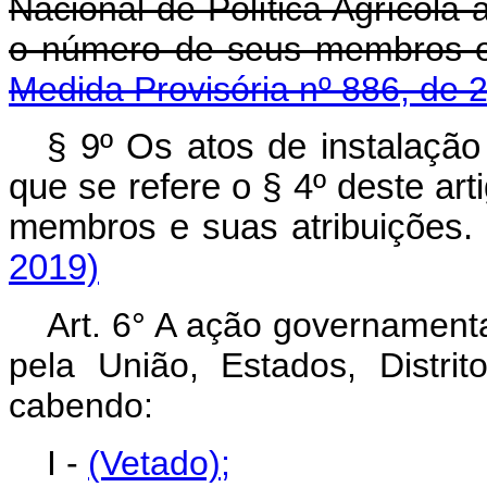
Nacional de Política Agrícola 
o número de seus membros 
Medida Provisória nº 886, de 
§ 9º Os atos de instalaçã
que se refere o § 4º deste ar
membros e suas atribuiç
2019)
Art. 6° A ação governamenta
pela União, Estados, Distrito
cabendo:
I -
(Vetado)
;