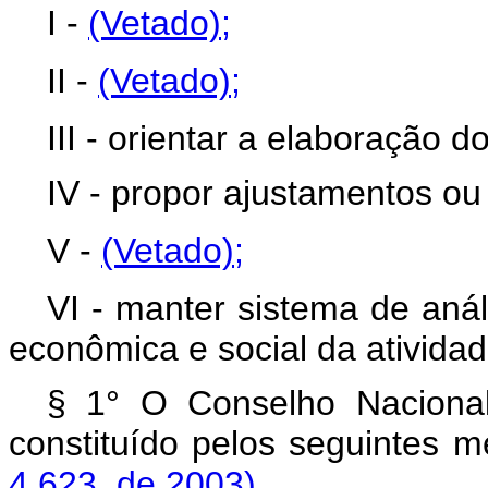
I -
(Vetado)
;
II -
(Vetado);
III - orientar a elaboração d
IV - propor ajustamentos ou 
V -
(Vetado);
VI - manter sistema de anál
econômica e social da atividad
§ 1° O Conselho Nacional
constituído pelos seg
4.623, de 2003).