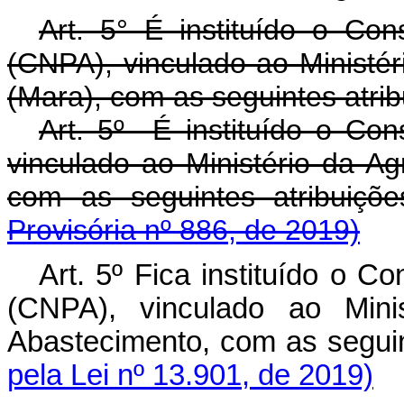
Art. 5° É instituído o Con
(CNPA), vinculado ao Ministér
(Mara), com as seguintes atrib
Art. 5º É instituído o Cons
vinculado ao Ministério da Ag
com as seguintes atribui
Provisória nº 886, de 2019)
Art. 5º Fica instituído o C
(CNPA), vinculado ao Minis
Abastecimento, com as segu
pela Lei nº 13.901, de 2019)