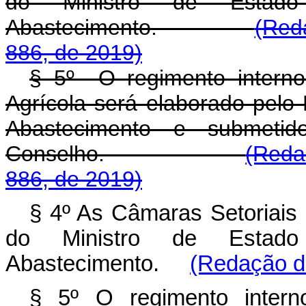
do Ministro de Estado
Abastecimento.
(Red
886, de 2019)
§ 5º O regimento interno
Agrícola será elaborado pelo M
Abastecimento e submeti
Conselho.
(Reda
886, de 2019)
§ 4º As Câmaras Setoriais s
do Ministro de Estado
Abastecimento.
(Redação da
§ 5º O regimento inter