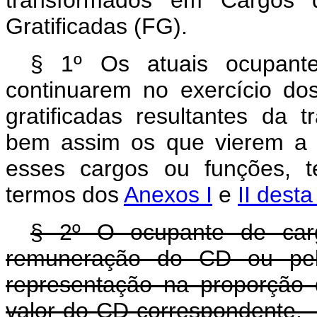
Gratificadas (FG).
§ 1º Os atuais ocupant
continuarem no exercício do
gratificadas resultantes da t
bem assim os que vierem a 
esses cargos ou funções, t
termos dos
Anexos I
e
II desta 
§ 2º O ocupante de carg
remuneração do CD ou pelo
representação na proporção 
valor do CD corresp