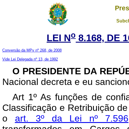
Pres
Subch
o
LEI N
8.168, DE 
Conversão da MPv nº 268, de 2008
Vide Lei Delegada nº 13, de 1992
O PRESIDENTE DA REPÚ
Nacional decreta e eu sanciono
Art 1º As funções de confi
Classificação e Retribuição d
o
art. 3º da Lei nº 7.59
transformados em Cargos