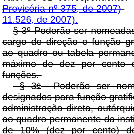
Provisória nº 375, de 2007)
11.526, de 2007).
§ 3º Poderão ser nomeadas
cargo de direção e função gr
ao quadro ou tabela permanen
máximo de dez por cento do
funções.
o
§ 3
Poderão ser nome
designados para função gratifi
administração direta, autárqu
ao quadro permanente da instit
de 10% (dez por cento) do