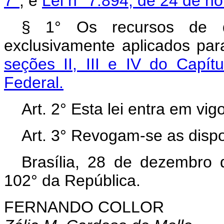
7°
; e
Lei n° 7.894, de 24 de n
§ 1° Os recursos de q
exclusivamente aplicados par
seções II, III e IV do Capítu
Federal.
Art. 2° Esta lei entra em vi
Art. 3° Revogam-se as dispo
Brasília, 28 de dezembro
102° da República.
FERNANDO COLLOR