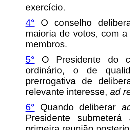
exercício.
4°
O conselho delibera
maioria de votos, com a
membros.
5°
O Presidente do co
ordinário, o de quali
prerrogativa de delibe
relevante interesse,
ad r
6°
Quando deliberar
a
Presidente submeterá 
primeira reunião posterio