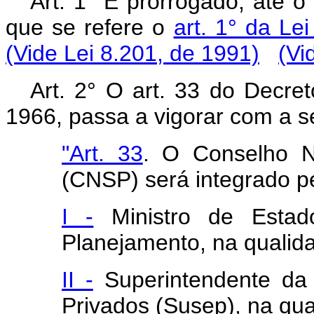
Art. 1° É prorrogado, até o
que se refere o
art. 1° da Le
(Vide Lei 8.201, de 1991)
(Vi
Art. 2° O art. 33 do Decre
1966, passa a vigorar com a s
"Art. 33
. O Conselho N
(CNSP) será integrado p
I -
Ministro de Estad
Planejamento, na qualid
II -
Superintendente da 
Privados (Susep), na qua