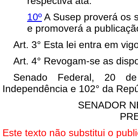
respectiva ata.
10º
A Susep proverá os s
e promoverá a publicaçã
Art. 3° Esta lei entra em vi
Art. 4° Revogam-se as dispo
Senado Federal, 20 d
Independência e 102° da Repú
SENADOR N
PR
Este texto não substitui o pub