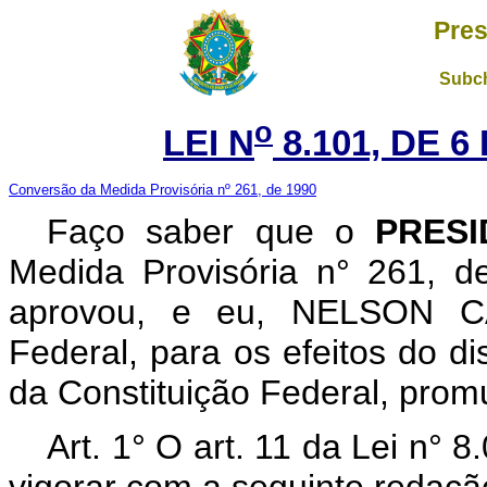
Pres
Subch
o
LEI N
8.101, DE 
Conversão da Medida Provisória nº 261, de 1990
Faço saber que o
PRES
Medida Provisória n° 261, 
aprovou, e eu, NELSON C
Federal, para os efeitos do di
da Constituição Federal, promu
Art. 1° O art. 11 da Lei n° 
vigorar com a seguinte redaçã