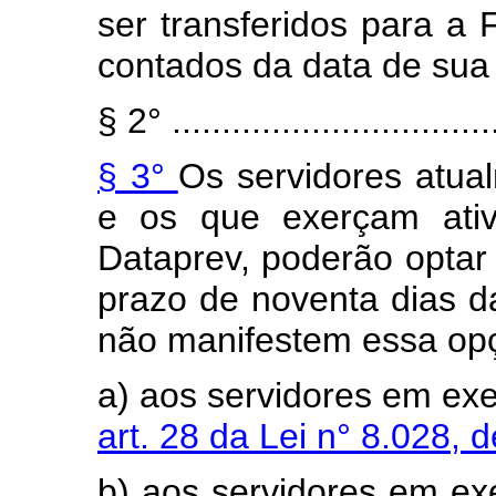
ser transferidos para a
contados da data de sua i
§ 2° .................................
§ 3°
Os servidores atua
e os que exerçam ativ
Dataprev, poderão optar
prazo de noventa dias da
não manifestem essa opçã
a) aos servidores em exe
art. 28 da Lei n° 8.028, 
b) aos servidores em exe