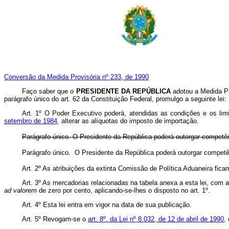
Conversão da Medida Provisória nº 233, de 1990
Faço saber que o
PRESIDENTE DA REPÚBLICA
adotou a Medida Pr
parágrafo único do art. 62 da Constituição Federal, promulgo a seguinte lei:
Art. 1º O Poder Executivo poderá, atendidas as condições e os lim
setembro de 1984,
alterar as alíquotas do imposto de importação.
Parágrafo único. O Presidente da República poderá outorgar competên
Parágrafo único. O Presidente da República poderá outorgar competê
Art. 2º As atribuições da extinta Comissão de Política Aduaneira fic
Art. 3º As mercadorias relacionadas na tabela anexa a esta lei, com 
ad valorem
de zero por cento, aplicando-se-lhes o disposto no art. 1º.
Art. 4º Esta lei entra em vigor na data de sua publicação.
Art. 5º Revogam-se o
art. 8º. da Lei nº 8.032, de 12 de abril de 1990
,