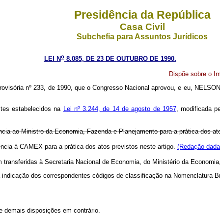
Presidência da República
Casa Civil
Subchefia para Assuntos Jurídicos
o
LEI N
8.085, DE 23 DE OUTUBRO DE 1990.
Dispõe sobre o I
ovisória nº 233, de 1990, que o Congresso Nacional aprovou, e eu, NELSON
ites estabelecidos na
Lei nº 3.244, de 14 de agosto de 1957
, modificada p
cia ao Ministro da Economia, Fazenda e Planejamento para a prática dos atos
ncia à CAMEX para a prática dos atos previstos neste artigo.
(Redação dada 
am transferidas à Secretaria Nacional de Economia, do Ministério da Economia
a indicação dos correspondentes códigos de classificação na Nomenclatura Br
 e demais disposições em contrário.